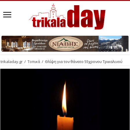
trikaladay.gr
/
Τοπικά
/
Θλίψη για τον θάνατο 55χρονου Τρικαλινού