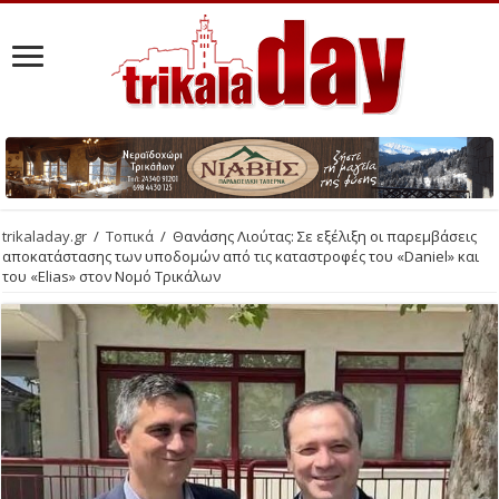
trikaladay.gr
/
Τοπικά
/
Θανάσης Λιούτας: Σε εξέλιξη οι παρεμβάσεις
αποκατάστασης των υποδομών από τις καταστροφές του «Daniel» και
του «Elias» στον Νομό Τρικάλων