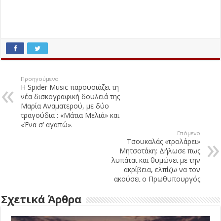
Προηγούμενο
Η Spider Music παρουσιάζει τη
νέα δισκογραφική δουλειά της
Μαρία Αναματερού, με δύο
τραγούδια : «Μάτια Μελιά» και
«Ένα σ’ αγαπώ».
Επόμενο
Τσουκαλάς «τρολάρει»
Μητσοτάκη: Δήλωσε πως
λυπάται και θυμώνει με την
ακρίβεια, ελπίζω να τον
ακούσει ο Πρωθυπουργός
Σχετικά Άρθρα