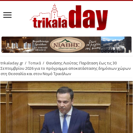
trikaladay.gr
/
Τοπικά
/
Θανάσης Λιούτας: Παράταση έως τις 30
Σεπτεμβρίου 2026 για το πρόγραμμα αποκατάστασης δημόσιων χώρων
στη Θεσσαλία και στον Νομό Τρικάλων