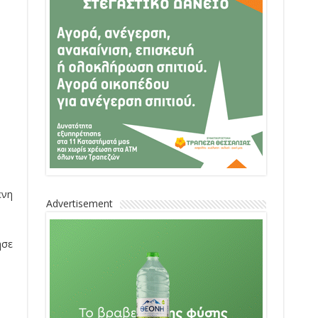
ενη
Advertisement
ησε