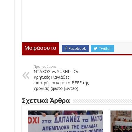
Μοιράσου το
Facebook
Twitter
Προηγούμενο
ΝΤΑΚΟΣ vs SUSHI – Οι
Κρητικές Γιαγιάδες
επιστρέφουν με το BEEF της
χρονιάς! (φωτο-βιντεο)
Σχετικά Άρθρα