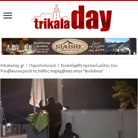
trikaladay.gr
/
Παραπολιτικά
/
Συνελήφθη ηγετικό μέλος του
Ρουβίκωνα μετά τη λάθος παρέμβαση στην “Βιολάντα”