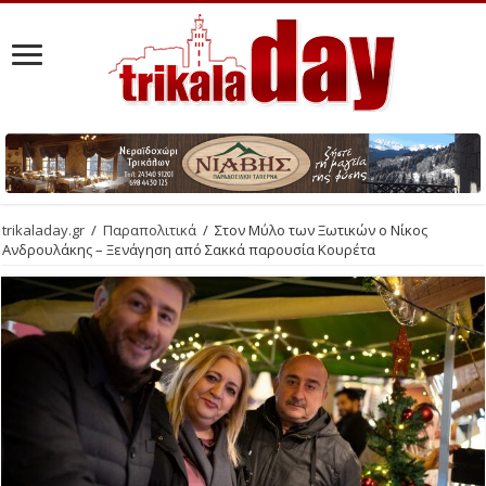
trikaladay.gr
/
Παραπολιτικά
/
Στον Μύλο των Ξωτικών ο Νίκος
Ανδρουλάκης – Ξενάγηση από Σακκά παρουσία Κουρέτα