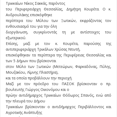
Τρικκαίων Νίκος Σακκάς, παρόντος
του Περιφερειάρχη Θεσσαλίας, Δημήτρη Κουρέτα. Ο κ.
Ανδρουλάκης επισκέφθηκε
περίπτερα του Μύλου των Ξωτικών, εκφράζοντας τον
ενθουσιασμό του για την όλη
διοργάνωση, συγκρίνοντάς τη με αντίστοιχες του
εξωτερικού.
Επίσης, μαζί με τον κ. Κουρέτα, παρούσης της
αντιπεριφεριάρχη Τρικάλων Χρύσας Ντιντή,
επισκέφθηκαν τα περίπτερα της Περιφέρειας Θεσσαλίας και
των 5 Δήμων που βρίσκονται
στον Μύλο των Ξωτικών (Μετεώρων, Φαρκαδόνας, Πύλης,
Μουζακίου, Λίμνης Πλαστήρα),
και τα οποία προβάλλουν την περιοχή.
Μαζί με τον πρόεδρο του ΠΑΣΟΚ βρίσκονταν ο πρ.
βουλευτής Γιώργος Οικονόμου και ο
πρώην αντιδήμαρχος Τρικκαίων Θόδωρος Σπανός, ενώ από
την πλευρά του Δήμου
Τρικκαίων βρίσκονταν ο αντιδήμαρχος Περιβάλλοντος και
Αγροτικής Ανάπτυξης