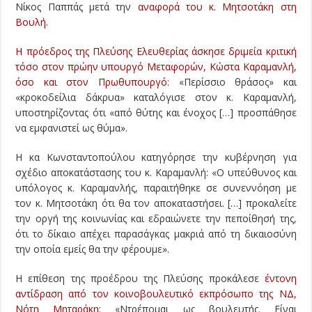
Νίκος Παππάς μετά την
αναφορά του κ. Μητσοτάκη στη
Βουλή.
Η πρόεδρος της Πλεύσης Ελευθερίας άσκησε δριμεία κριτική
τόσο στον πρώην υπουργό Μεταφορών, Κώστα Καραμανλή,
όσο και στον Πρωθυπουργό
: «Περίσσιο θράσος» και
«κροκοδείλια δάκρυα» καταλόγισε στον κ. Καραμανλή,
υποστηρίζοντας ότι «από θύτης και ένοχος […] προσπάθησε
να εμφανιστεί ως θύμα».
Η κα Κωνσταντοπούλου κατηγόρησε την κυβέρνηση για
σχέδιο αποκατάστασης του κ. Καραμανλή: «Ο υπεύθυνος και
υπόλογος κ. Καραμανλής, παραιτήθηκε σε συνεννόηση με
τον κ. Μητσοτάκη ότι θα τον αποκαταστήσει. […] προκαλείτε
την οργή της κοινωνίας και εδραιώνετε την πεποίθησή της,
ότι το δίκαιο απέχει παρασάγκας μακριά από τη δικαιοσύνη
την οποία εμείς θα την φέρουμε».
Η επίθεση της προέδρου της Πλεύσης προκάλεσε
έντονη
αντίδραση από τον κοινοβουλευτικό εκπρόσωπο της ΝΔ,
Νότη Μηταράκη
: «Ντρέπομαι ως βουλευτής. Είναι