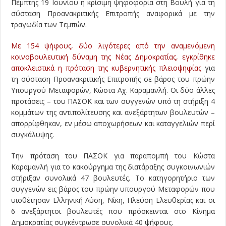
Πέμπτης 19 Ιουνίου η κρίσιμη ψηφοφορία στη Βουλή για τη
σύσταση Προανακριτικής Επιτροπής αναφορικά με την
τραγωδία των Τεμπών.
Με 154 ψήφους, δύο λιγότερες από την αναμενόμενη
κοινοβουλευτική δύναμη της Νέας Δημοκρατίας, εγκρίθηκε
αποκλειστικά η πρόταση της κυβερνητικής πλειοψηφίας
για
τη σύσταση Προανακριτικής Επιτροπής σε βάρος του πρώην
Υπουργού Μεταφορών, Κώστα Αχ. Καραμανλή. Οι δύο άλλες
προτάσεις – του ΠΑΣΟΚ και των συγγενών υπό τη στήριξη 4
κομμάτων της αντιπολίτευσης και ανεξάρτητων βουλευτών –
απορρίφθηκαν, εν μέσω αποχωρήσεων και καταγγελιών περί
συγκάλυψης.
Την πρόταση του ΠΑΣΟΚ για παραπομπή του Κώστα
Καραμανλή για το κακούργημα της διατάραξης συγκοινωνιών
στήριξαν συνολικά 47 βουλευτές. Το κατηγορητήριο των
συγγενών εις βάρος του πρώην υπουργού Μεταφορών που
υιοθέτησαν Ελληνική Λύση, Νίκη, Πλεύση Ελευθερίας και οι
6 ανεξάρτητοι βουλευτές που πρόσκεινται στο Κίνημα
Δημοκρατίας συγκέντρωσε συνολικά 40 ψήφους.