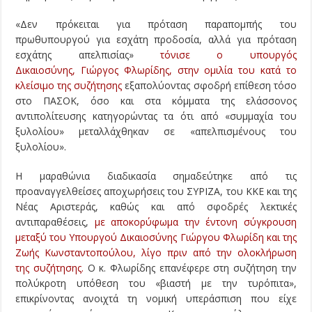
«Δεν πρόκειται για πρόταση παραπομπής του
πρωθυπουργού για εσχάτη προδοσία, αλλά για πρόταση
εσχάτης απελπισίας»
τόνισε ο υπουργός
Δικαιοσύνης, Γιώργος Φλωρίδης, στην ομιλία του κατά το
κλείσιμο της συζήτησης
εξαπολύοντας σφοδρή επίθεση τόσο
στο ΠΑΣΟΚ, όσο και στα κόμματα της ελάσσονος
αντιπολίτευσης κατηγορώντας τα ότι από «συμμαχία του
ξυλολίου» μεταλλάχθηκαν σε «απελπισμένους του
ξυλολίου».
Η μαραθώνια διαδικασία σημαδεύτηκε από τις
προαναγγελθείσες αποχωρήσεις του ΣΥΡΙΖΑ, του ΚΚΕ και της
Νέας Αριστεράς, καθώς και από σφοδρές λεκτικές
αντιπαραθέσεις,
με αποκορύφωμα την έντονη σύγκρουση
μεταξύ του Υπουργού Δικαιοσύνης Γιώργου Φλωρίδη και της
Ζωής Κωνσταντοπούλου, λίγο πριν από την ολοκλήρωση
της συζήτησης.
Ο κ. Φλωρίδης επανέφερε στη συζήτηση την
πολύκροτη υπόθεση του «βιαστή με την τυρόπιτα»,
επικρίνοντας ανοιχτά τη νομική υπεράσπιση που είχε