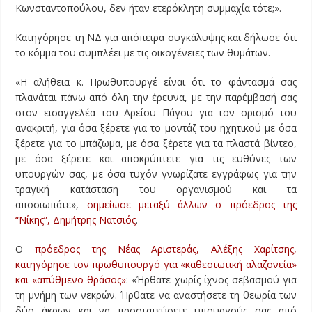
Κωνσταντοπούλου, δεν ήταν ετερόκλητη συμμαχία τότε;».
Κατηγόρησε τη ΝΔ για απόπειρα συγκάλυψης και δήλωσε ότι
το κόμμα του συμπλέει με τις οικογένειες των θυμάτων.
«Η αλήθεια κ. Πρωθυπουργέ είναι ότι το φάντασμά σας
πλανάται πάνω από όλη την έρευνα, με την παρέμβασή σας
στον εισαγγελέα του Αρείου Πάγου για τον ορισμό του
ανακριτή, για όσα ξέρετε για το μοντάζ του ηχητικού με όσα
ξέρετε για το μπάζωμα, με όσα ξέρετε για τα πλαστά βίντεο,
με όσα ξέρετε και αποκρύπτετε για τις ευθύνες των
υπουργών σας, με όσα τυχόν γνωρίζατε εγγράφως για την
τραγική κατάσταση του οργανισμού και τα
αποσιωπάτε»,
σημείωσε μεταξύ άλλων ο πρόεδρος της
“Νίκης”, Δημήτρης Νατσιός
.
Ο
πρόεδρος της Νέας Αριστεράς, Αλέξης Χαρίτσης,
κατηγόρησε τον πρωθυπουργό για «καθεστωτική αλαζονεία»
και «απύθμενο θράσος»
: «Ήρθατε χωρίς ίχνος σεβασμού για
τη μνήμη των νεκρών. Ήρθατε να αναστήσετε τη θεωρία των
δύο άκρων και να προστατεύσετε υπουργούς σας από