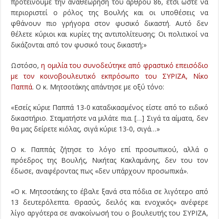
προτείνουμε την αναθεώρηση του άρθρου 86, έτσι ώστε να
περιοριστεί ο ρόλος της Βουλής και οι υποθέσεις να
φθάνουν πιο γρήγορα στον φυσικό δικαστή. Αυτό δεν
θέλετε κύριοι και κυρίες της αντιπολίτευσης; Οι πολιτικοί να
δικάζονται από τον φυσικό τους δικαστή;»
Ωστόσο,
η ομιλία του συνοδεύτηκε από φραστικό επεισόδιο
με τον κοινοβουλευτικό εκπρόσωπο του ΣΥΡΙΖΑ, Νίκο
Παππά
. Ο κ. Μητσοτάκης απάντησε με οξύ τόνο:
«Εσείς κύριε Παππά 13-0 καταδικασμένος είστε από το ειδικό
δικαστήριο. Σταματήστε να μιλάτε πια. […] Σιγά τα αίματα, δεν
θα μας δείρετε κιόλας, σιγά κύριε 13-0, σιγά…»
Ο κ. Παππάς ζήτησε το λόγο επί προσωπικού, αλλά ο
πρόεδρος της Βουλής, Νικήτας Κακλαμάνης, δεν του τον
έδωσε, αναφέροντας πως «δεν υπάρχουν προσωπικά».
«Ο κ. Μητσοτάκης το έβαλε ξανά στα πόδια σε λιγότερο από
13 δευτερόλεπτα. Θρασύς, δειλός και ενοχικός» ανέφερε
λίγο αργότερα σε ανακοίνωσή του ο βουλευτής του ΣΥΡΙΖΑ,