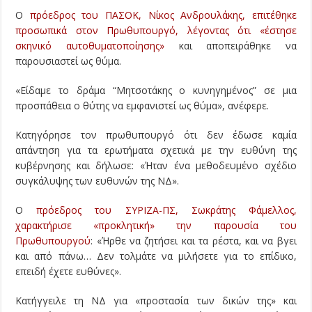
Ο
πρόεδρος του ΠΑΣΟΚ, Νίκος Ανδρουλάκης, επιτέθηκε
προσωπικά στον Πρωθυπουργό, λέγοντας ότι «έστησε
σκηνικό αυτοθυματοποίησης»
και αποπειράθηκε να
παρουσιαστεί ως θύμα.
«Είδαμε το δράμα “Μητσοτάκης ο κυνηγημένος” σε μια
προσπάθεια ο θύτης να εμφανιστεί ως θύμα», ανέφερε.
Κατηγόρησε τον πρωθυπουργό ότι δεν έδωσε καμία
απάντηση για τα ερωτήματα σχετικά με την ευθύνη της
κυβέρνησης και δήλωσε: «Ήταν ένα μεθοδευμένο σχέδιο
συγκάλυψης των ευθυνών της ΝΔ».
Ο
πρόεδρος του ΣΥΡΙΖΑ-ΠΣ, Σωκράτης Φάμελλος,
χαρακτήρισε «προκλητική» την παρουσία του
Πρωθυπουργού
: «Ήρθε να ζητήσει και τα ρέστα, και να βγει
και από πάνω… Δεν τολμάτε να μιλήσετε για το επίδικο,
επειδή έχετε ευθύνες».
Κατήγγειλε τη ΝΔ για «προστασία των δικών της» και