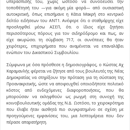
υπεράσπισής του, χωρίς ωστόσο να συνοδεύσει την
τοποθέτησή του —για ακόμη μία φορά— από ουσιαστική
αυτοκριτική, όπως επισήμανε η Κάτια Μακρή στο κεντρικό
δελτίο ειδήσεων του ΑΝΤ1. Ανέφερε ότι ο σταθμάρχης είχε
προσληφθεί μέσω ΑΣΕΠ, ότι ο ίδιος είχε ζητήσει
περισσότερους πόρους για τον σιδηρόδρομο και πως, αν
είχε ακυρώσει τη σύμβαση 717, οι συνέπειες θα ήταν
χειρότερες, επιχειρήματα που αναμένεται να επαναλάβει
ενώπιον του Δικαστικού Συμβουλίου.
Σύμφωνα με όσα πρόσθεσε η δημοσιογράφος, ο Κώστας Αχ
Καραμανλής φέρεται να ζήτησε από τους βουλευτές της Νέας
Δημοκρατίας να στηρίξουν την πρόταση για τη σύσταση της
Προανακριτικής, ώστε να αποφευχθεί οποιοδήποτε πολιτικό
κόστος από ενδεχόμενες διαφοροποιήσεις, που θα
μπορούσαν να εκληφθούν ως ρωγμή στη συνοχή της
κοινοβουλευτικής ομάδας της Ν.Δ. Ωστόσο, το χειροκρότημα
που έλαβε ήταν αισθητά πιο συγκρατημένο σε σχέση με
προηγούμενες εμφανίσεις του, μια λεπτομέρεια που δεν
πέρασε απαρατήρητη.