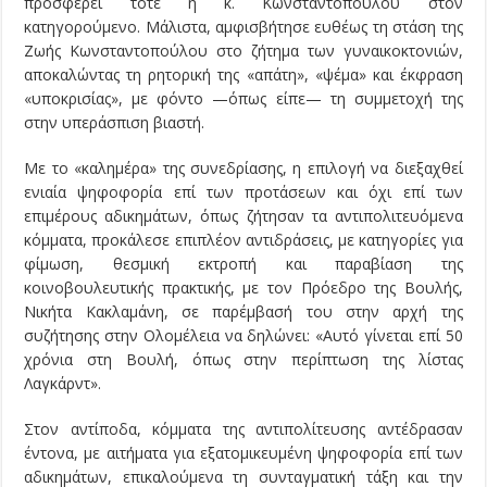
προσφέρει τότε η κ. Κωνσταντοπούλου στον
κατηγορούμενο. Μάλιστα, αμφισβήτησε ευθέως τη στάση της
Ζωής Κωνσταντοπούλου στο ζήτημα των γυναικοκτονιών,
αποκαλώντας τη ρητορική της «απάτη», «ψέμα» και έκφραση
«υποκρισίας», με φόντο —όπως είπε— τη συμμετοχή της
στην υπεράσπιση βιαστή.
Με το «καλημέρα» της συνεδρίασης, η επιλογή να διεξαχθεί
ενιαία ψηφοφορία επί των προτάσεων και όχι επί των
επιμέρους αδικημάτων, όπως ζήτησαν τα αντιπολιτευόμενα
κόμματα, προκάλεσε επιπλέον αντιδράσεις, με κατηγορίες για
φίμωση, θεσμική εκτροπή και παραβίαση της
κοινοβουλευτικής πρακτικής, με τον Πρόεδρο της Βουλής,
Νικήτα Κακλαμάνη, σε παρέμβασή του στην αρχή της
συζήτησης στην Ολομέλεια να δηλώνει: «Αυτό γίνεται επί 50
χρόνια στη Βουλή, όπως στην περίπτωση της λίστας
Λαγκάρντ».
Στον αντίποδα, κόμματα της αντιπολίτευσης αντέδρασαν
έντονα, με αιτήματα για εξατομικευμένη ψηφοφορία επί των
αδικημάτων, επικαλούμενα τη συνταγματική τάξη και την