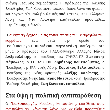
ανάγκη θεσμικής σοβαρότητας. Η πρόεδρος της Πλεύσης
Ελευθερίας, Ζωή Κωνσταντοπούλου, έκανε λόγο για φίμωση
και λογοκρισία, ενώ βουλευτές από ΣΥΡΙΖΑ, ΚΚΕ, Ελληνική
Λύση και Νέα Αριστερά κατήγγειλαν προσπάθεια
συγκάλυψης ευθυνών.
Η
συζήτηση άρχισε με τις τοποθετήσεις των εισηγητών των
κομμάτων
, ενώ μετά την ομιλία του
Πρωθυπουργού
Κυριάκου Μητσοτάκη
ανέβηκαν στο
βήμα ο πρόεδρος του ΠΑΣΟΚ-Κίνημα Αλλαγής
Νίκος
Ανδρουλάκης,
ο πρόεδρος του ΣΥΡΙΖΑ-ΠΣ
Σωκράτης
Φάμελλος,
ο ΓΓ. του ΚΚΕ
Δημήτρης Κουτσούμπας
, ο
Πρόεδρος της Ελληνικής Λύσης
Κυριάκος Βελόπουλος
, ο
Πρόεδρος της Νέας Αριστεράς
Αλέξης Χαρίτσης
, ο
Πρόεδρος της Νίκης
Δημήτρης Νατσιός
και η Πρόεδρος της
Πλεύσης Ελευθερίας,
Ζωή Κωνσταντοπούλου
.
Στα ύψη η πολιτική αντιπαράθεση
Ο
Πρωθυπουργός, Κυριάκος Μητσοτάκης, επιτέθηκε στην
αντιπολίτευση, κάνοντας λόγο για «χυδαία προσπάθεια