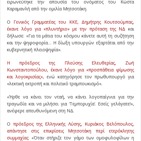
ειρωνεύτηκε την απουσία του ονόματος του Κώστα
Καραμανλή από την ομιλία Μητσοτάκη.
Ο
Γενικός Γραμματέας του ΚΚΕ, Δημήτρης Κουτσούμπας,
έκανε λόγο για «πλυντήριο» με την πρόταση της ΝΔ
και
δήλωσε: «Για τα μάτια του κόσμου κάνετε αυτή τη συζήτηση
και την ψηφοφορία… Η δίωξη υπουργών εξαρτάται από την
κυβερνητική πλειοψηφία».
Η πρόεδρος της Πλεύσης Ελευθερίας, Ζωή
Κωνσταντοπούλου, έκανε λόγο για «προσπάθεια φίμωσης
και λογοκρισίας»
, ενώ κατηγόρησε τον πρωθυπουργό για
«λεκτική εκτροπή και πολιτικό τραμπουκισμό».
«Ήρθε να κάνει τον νταή, να κάνει λογοπαίγνια για την
τραγωδία και να μιλήσει για ‘Τεμπορυχία’. Εσείς γελάγατε!»,
ανέφερε απευθυνόμενη στη ΝΔ.
Ο
πρόεδρος της Ελληνικής Λύσης, Κυριάκος Βελόπουλος,
απάντησε στις επικρίσεις Μητσοτάκη περί ετερόκλητης
συμμαχίας
: «Όταν στήριζε τον γάμο των ομοφυλοφίλων η