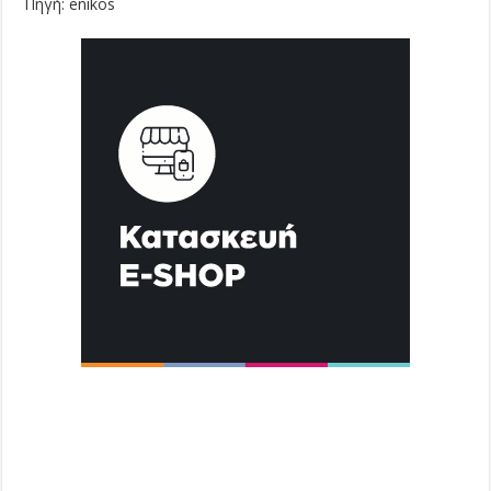
Πηγή: enikos