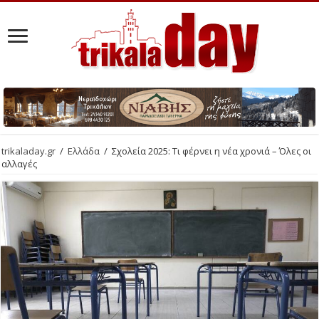
trikaladay.gr
/
Ελλάδα
/
Σχολεία 2025: Τι φέρνει η νέα χρονιά – Όλες οι
αλλαγές