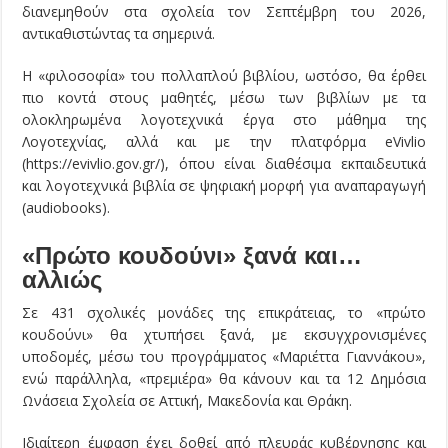
διανεμηθούν στα σχολεία τον Σεπτέμβρη του 2026,
αντικαθιστώντας τα σημερινά.
Η «φιλοσοφία» του πολλαπλού βιβλίου, ωστόσο, θα έρθει
πιο κοντά στους μαθητές, μέσω των βιβλίων με τα
ολοκληρωμένα λογοτεχνικά έργα στο μάθημα της
Λογοτεχνίας, αλλά και με την πλατφόρμα eVivlio
(https://evivlio.gov.gr/), όπου είναι διαθέσιμα εκπαιδευτικά
και λογοτεχνικά βιβλία σε ψηφιακή μορφή για αναπαραγωγή
(audiobooks).
«Πρώτο κουδούνι» ξανά και…
αλλιώς
Σε 431 σχολικές μονάδες της επικράτειας, το «πρώτο
κουδούνι» θα χτυπήσει ξανά, με εκσυγχρονισμένες
υποδομές, μέσω του προγράμματος «Μαριέττα Γιαννάκου»,
ενώ παράλληλα, «πρεμιέρα» θα κάνουν και τα 12 Δημόσια
Ωνάσεια Σχολεία σε Αττική, Μακεδονία και Θράκη.
Ιδιαίτερη έμφαση έχει δοθεί από πλευράς κυβέρνησης και