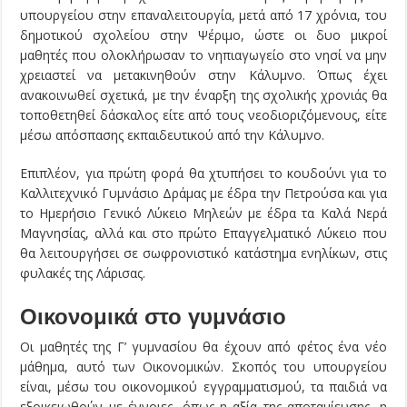
υπουργείου στην επαναλειτουργία, μετά από 17 χρόνια, του
δημοτικού σχολείου στην Ψέριμο, ώστε οι δυο μικροί
μαθητές που ολοκλήρωσαν το νηπιαγωγείο στο νησί να μην
χρειαστεί να μετακινηθούν στην Κάλυμνο. Όπως έχει
ανακοινωθεί σχετικά, με την έναρξη της σχολικής χρονιάς θα
τοποθετηθεί δάσκαλος είτε από τους νεοδιοριζόμενους, είτε
μέσω απόσπασης εκπαιδευτικού από την Κάλυμνο.
Επιπλέον, για πρώτη φορά θα χτυπήσει το κουδούνι για το
Καλλιτεχνικό Γυμνάσιο Δράμας με έδρα την Πετρούσα και για
το Ημερήσιο Γενικό Λύκειο Μηλεών με έδρα τα Καλά Νερά
Μαγνησίας, αλλά και στο πρώτο Επαγγελματικό Λύκειο που
θα λειτουργήσει σε σωφρονιστικό κατάστημα ενηλίκων, στις
φυλακές της Λάρισας.
Οικονομικά στο γυμνάσιο
Οι μαθητές της Γ’ γυμνασίου θα έχουν από φέτος ένα νέο
μάθημα, αυτό των Οικονομικών. Σκοπός του υπουργείου
είναι, μέσω του οικονομικού εγγραμματισμού, τα παιδιά να
εξοικειωθούν με έννοιες, όπως η αξία της αποταμίευσης, η