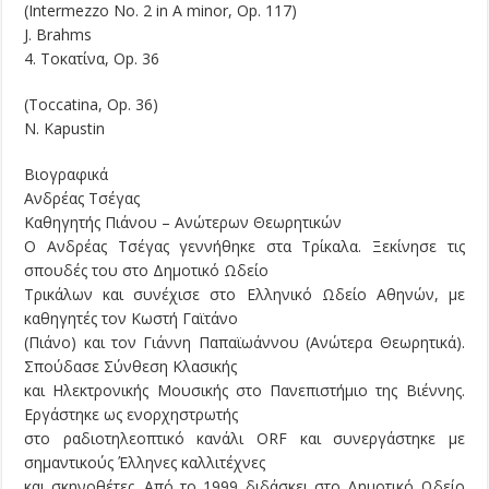
(Intermezzo No. 2 in A minor, Op. 117)
J. Brahms
4. Τοκατίνα, Op. 36
(Toccatina, Op. 36)
N. Kapustin
Βιογραφικά
Ανδρέας Τσέγας
Καθηγητής Πιάνου – Ανώτερων Θεωρητικών
Ο Ανδρέας Τσέγας γεννήθηκε στα Τρίκαλα. Ξεκίνησε τις
σπουδές του στο Δημοτικό Ωδείο
Τρικάλων και συνέχισε στο Ελληνικό Ωδείο Αθηνών, με
καθηγητές τον Κωστή Γαϊτάνο
(Πιάνο) και τον Γιάννη Παπαϊωάννου (Ανώτερα Θεωρητικά).
Σπούδασε Σύνθεση Κλασικής
και Ηλεκτρονικής Μουσικής στο Πανεπιστήμιο της Βιέννης.
Εργάστηκε ως ενορχηστρωτής
στο ραδιοτηλεοπτικό κανάλι ORF και συνεργάστηκε με
σημαντικούς Έλληνες καλλιτέχνες
και σκηνοθέτες. Από το 1999 διδάσκει στο Δημοτικό Ωδείο