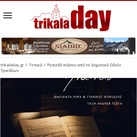
trikaladay.gr
/
Τοπικά
/
Ρεσιτάλ πιάνου από το Δημοτικό Ωδείο
Τρικάλων