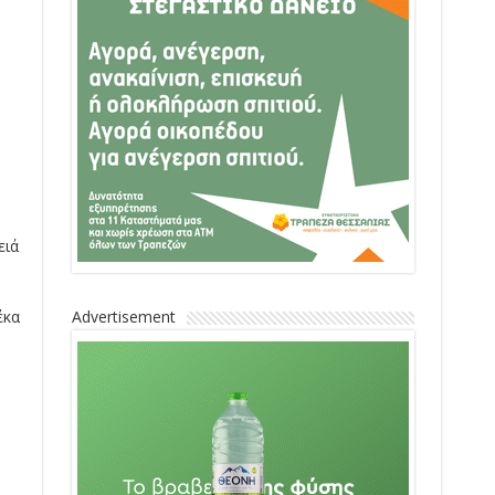
ειά
έκα
Advertisement