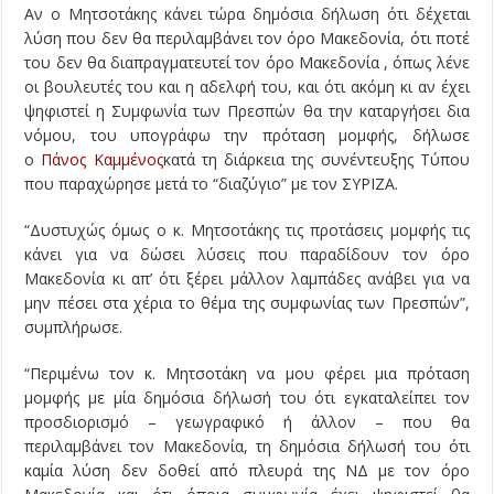
Αν ο Μητσοτάκης κάνει τώρα δημόσια δήλωση ότι δέχεται
λύση που δεν θα περιλαμβάνει τον όρο Μακεδονία, ότι ποτέ
του δεν θα διαπραγματευτεί τον όρο Μακεδονία , όπως λένε
οι βουλευτές του και η αδελφή του, και ότι ακόμη κι αν έχει
ψηφιστεί η Συμφωνία των Πρεσπών θα την καταργήσει δια
νόμου, του υπογράφω την πρόταση μομφής, δήλωσε
ο
Πάνος Καμμένος
κατά τη διάρκεια της συνέντευξης Τύπου
που παραχώρησε μετά το “διαζύγιο” με τον ΣΥΡΙΖΑ.
“Δυστυχώς όμως ο κ. Μητσοτάκης τις προτάσεις μομφής τις
κάνει για να δώσει λύσεις που παραδίδουν τον όρο
Μακεδονία κι απ’ ότι ξέρει μάλλον λαμπάδες ανάβει για να
μην πέσει στα χέρια το θέμα της συμφωνίας των Πρεσπών”,
συμπλήρωσε.
“Περιμένω τον κ. Μητσοτάκη να μου φέρει μια πρόταση
μομφής με μία δημόσια δήλωσή του ότι εγκαταλείπει τον
προσδιορισμό – γεωγραφικό ή άλλον – που θα
περιλαμβάνει τον Μακεδονία, τη δημόσια δήλωσή του ότι
καμία λύση δεν δοθεί από πλευρά της ΝΔ με τον όρο