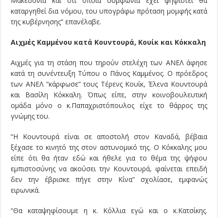
Μακεδονία και ότι όποια συμφωνία έχει ψηφιστεί θα
καταργηθεί δια νόμου, του υπογράφω πρόταση μομφής κατά
της κυβέρνησης” επανέλαβε.
Αιχμές Καμμένου κατά Κουντουρά, Κουίκ και Κόκκαλη
Αιχμές για τη στάση που τηρούν στελέχη των ΑΝΕΛ άφησε
κατά τη συνέντευξη Τύπου ο Πάνος Καμμένος. Ο πρόεδρος
των ΑΝΕΛ “κάρφωσε” τους Τέρενς Κουίκ, Έλενα Κουντουρά
και Βασίλη Κόκκαλη. Όπως είπε, στην κοινοβουλευτική
ομάδα μόνο ο κ.Παπαχριστόπουλος είχε το θάρρος της
γνώμης του.
“Η Κουντουρά είναι σε αποστολή στον Καναδά, βέβαια
ξέχασε το κινητό της στον αστυνομικό της. Ο Κόκκαλης μου
είπε ότι θα ήταν εδώ και ήθελε για το θέμα της ψήφου
εμπιστοσύνης να ακούσει την Κουντουρά, φαίνεται επειδή
δεν την έβρισκε πήγε στην Κίνα” σχολίασε, εμφανώς
ειρωνικά.
“Θα καταψηφίσουμε η κ. Κόλλια εγώ και ο κ.Κατσίκης.