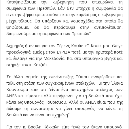
Καταψηφίζουμε την κυβέρνηση που επικυρώνει τη
συμφωνία των Πρεσπών. Εάν δεν υπήρχε η συμφωνία θα
είχε την ψήφο εμπιστοσύνης και την καρδιά μας η κυβέρνηση
μέχρι τέλους. Θα υπάρξουν και νομοσχέδια στα οποία θα
ψηφίσουμε, δε θα περάσουμε στην αντιπολίτευση,
διαφωνούμε με τη συμφωνία των Πρεσπών”.
Αιχμηρός ήταν και για τον Τέρενς Κουίκ: «Ο Κουίκ μου έλεγε
προεκλογικά: εμείς με τον ΣΥΡΙΖΑ ποτέ, με την αριστερά ποτέ
και έκλαιγε για την Μακεδονία. Και στο υπουργικό βγήκε και
στήριξε τον κ. Κοτζιά».
Σε άλλο σημείο της συνέντευξης Τύπου αναφέρθηκε και
πάλι στη στάση των συγκεκριμένων στελεχών. Για την Έλενα
Κουντουρά είπε ότι “είναι ένα πετυχημένο στέλεχος των
ΑΝΕΛ και είμαστε πολύ περήφανοι για τη δουλειά που έχει
κάνει ως υπουργός Τουρισμού. Αλλά οι ΑΝΕΛ είναι που της
δώσαμε τη δυνατότητα να γίνει υπουργός, να κάνει τη
δουλειά και να είναι πετυχημένη”.
Για τον κ. Βασίλη Κόκκαλη είπε “εγώ τον έκανα υπουργό.