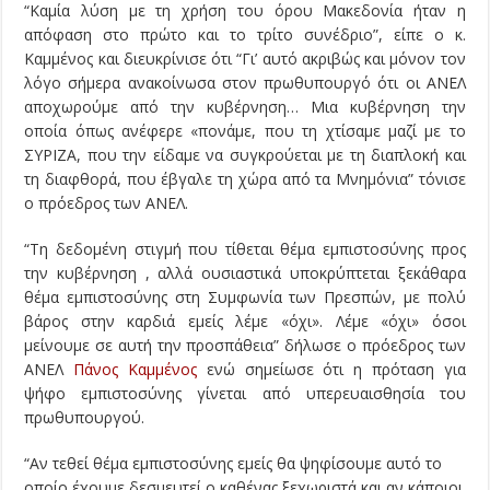
“Καμία λύση με τη χρήση του όρου Μακεδονία ήταν η
απόφαση στο πρώτο και το τρίτο συνέδριο”, είπε ο κ.
Καμμένος και διευκρίνισε ότι “Γι’ αυτό ακριβώς και μόνον τον
λόγο σήμερα ανακοίνωσα στον πρωθυπουργό ότι οι ΑΝΕΛ
αποχωρούμε από την κυβέρνηση… Μια κυβέρνηση την
οποία όπως ανέφερε «πονάμε, που τη χτίσαμε μαζί με το
ΣΥΡΙΖΑ, που την είδαμε να συγκρούεται με τη διαπλοκή και
τη διαφθορά, που έβγαλε τη χώρα από τα Μνημόνια” τόνισε
ο πρόεδρος των ΑΝΕΛ.
“Τη δεδομένη στιγμή που τίθεται θέμα εμπιστοσύνης προς
την κυβέρνηση , αλλά ουσιαστικά υποκρύπτεται ξεκάθαρα
θέμα εμπιστοσύνης στη Συμφωνία των Πρεσπών, με πολύ
βάρος στην καρδιά εμείς λέμε «όχι». Λέμε «όχι» όσοι
μείνουμε σε αυτή την προσπάθεια” δήλωσε ο πρόεδρος των
ΑΝΕΛ
Πάνος Καμμένος
ενώ σημείωσε ότι η πρόταση για
ψήφο εμπιστοσύνης γίνεται από υπερευαισθησία του
πρωθυπουργού.
“Αν τεθεί θέμα εμπιστοσύνης εμείς θα ψηφίσουμε αυτό το
οποίο έχουμε δεσμευτεί ο καθένας ξεχωριστά και αν κάποιοι