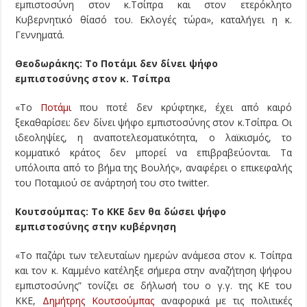
εμπιστοσύνη στον κ.Τσίπρα και στον ετερόκλητο
Κυβερνητικό θίασό του. Εκλογές τώρα», καταλήγει η κ.
Γεννηματά.
Θεοδωράκης: Το Ποτάμι δεν δίνει ψήφο
εμπιστοσύνης στον κ. Τσίπρα
«Το
Ποτάμι
που ποτέ δεν κρύφτηκε, έχει από καιρό
ξεκαθαρίσει: δεν δίνει ψήφο εμπιστοσύνης στον κ.Τσίπρα. Οι
ιδεοληψίες, η αναποτελεσματικότητα, ο λαϊκισμός, το
κομματικό κράτος δεν μπορεί να επιβραβεύονται. Τα
υπόλοιπα από το βήμα της Βουλής», αναφέρει ο επικεφαλής
του Ποταμιού σε ανάρτησή του στο twitter.
Κουτσούμπας: Το ΚΚΕ δεν θα δώσει ψήφο
εμπιστοσύνης στην κυβέρνηση
«Το παζάρι των τελευταίων ημερών ανάμεσα στον κ. Τσίπρα
και τον κ. Καμμένο κατέληξε σήμερα στην αναζήτηση ψήφου
εμπιστοσύνης” τονίζει σε δήλωσή του ο γ.γ. της ΚΕ του
ΚΚΕ,
Δημήτρης Κουτσούμπας
αναφορικά με τις πολιτικές