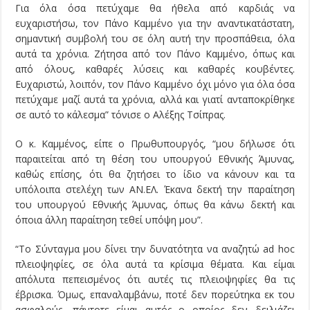
Για όλα όσα πετύχαμε θα ήθελα από καρδιάς να
ευχαριστήσω, τον Πάνο Καμμένο για την αναντικατάστατη,
σημαντική συμβολή του σε όλη αυτή την προσπάθεια, όλα
αυτά τα χρόνια. Ζήτησα από τον Πάνο Καμμένο, όπως και
από όλους, καθαρές λύσεις και καθαρές κουβέντες.
Ευχαριστώ, λοιπόν, τον Πάνο Καμμένο όχι μόνο για όλα όσα
πετύχαμε μαζί αυτά τα χρόνια, αλλά και γιατί ανταποκρίθηκε
σε αυτό το κάλεσμα” τόνισε ο Αλέξης Τσίπρας.
Ο κ. Καμμένος, είπε ο Πρωθυπουργός, “μου δήλωσε ότι
παραιτείται από τη θέση του υπουργού Εθνικής Άμυνας,
καθώς επίσης, ότι θα ζητήσει το ίδιο να κάνουν και τα
υπόλοιπα στελέχη των ΑΝ.ΕΛ. Έκανα δεκτή την παραίτηση
του υπουργού Εθνικής Άμυνας, όπως θα κάνω δεκτή και
όποια άλλη παραίτηση τεθεί υπόψη μου”.
“Το Σύνταγμα μου δίνει την δυνατότητα να αναζητώ ad hoc
πλειοψηφίες, σε όλα αυτά τα κρίσιμα θέματα. Και είμαι
απόλυτα πεπεισμένος ότι αυτές τις πλειοψηφίες θα τις
έβρισκα. Όμως, επαναλαμβάνω, ποτέ δεν πορεύτηκα εκ του
ασφαλούς, πάντοτε είμαι αυτός ο οποίος δεν δειλιάζει