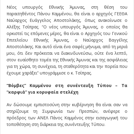
Νέος υπουργός Εθνικής Άμυνας, στη θέση του
παραιτηθέντος Πάνου Καμμένου, θα είναι ο αρχηγός ΓΕΕΘΑ
Ναύαρχος Ευάγγελος Αποστολάκης, όπως ανακοίνωσε ο
Αλέξης Τσίπρας. “Ο νέος υπουργός Άμυνας, ο οποίος θα
ορκιστεί τις επόμενες μέρες, θα είναι ο Αρχηγός του Γενικού
Επιτελείου Εθνικής Άμυνας, ο Ναύαρχος Βαγγέλης
Αποστολάκης. Και αυτό είναι ένα σαφές μήνυμα, από τη μεριά
μου, ότι δεν πρόκειται να διακινδυνεύσω, ούτε ένα λεπτό,
στον ευαίσθητο τομέα της Εθνικής Άμυνας και της ασφάλειας
για τη χώρα, τη συνέχεια, τη σταθερότητα και την πορεία που
έχουμε χαράξει” υπογράμμισε ο κ. Τσίπρας.
“Βόμβες” Καμμένου στη συνέντευξη Τύπου – Τα
“καρφιά” για κορυφαία στελέχη
Αν δώσουμε εμπιστοσύνη στην κυβέρνηση θα είναι σαν να
στηρίζουμε τη Συμφωνία των Πρεσπών, ανέφερε ο
πρόεδρος των ΑΝΕΛ Πάνος Καμμένος στην εισαγωγική του
τοποθέτηση στη διάρκεια της συνέντευξης Τύπου.