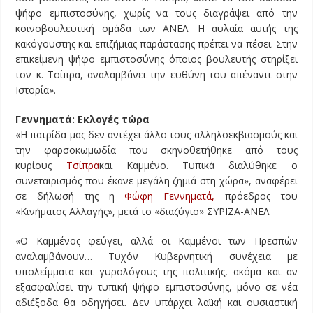
ψήφο εμπιστοσύνης, χωρίς να τους διαγράψει από την
κοινοβουλευτική ομάδα των ΑΝΕΛ. Η αυλαία αυτής της
κακόγουστης και επιζήμιας παράστασης πρέπει να πέσει. Στην
επικείμενη ψήφο εμπιστοσύνης όποιος βουλευτής στηρίξει
τον κ. Τσίπρα, αναλαμβάνει την ευθύνη του απέναντι στην
Ιστορία».
Γεννηματά: Εκλογές τώρα
«Η πατρίδα μας δεν αντέχει άλλο τους αλληλοεκβιασμούς και
την φαρσοκωμωδία που σκηνοθετήθηκε από τους
κυρίους
Τσίπρα
και Καμμένο. Τυπικά διαλύθηκε ο
συνεταιρισμός που έκανε μεγάλη ζημιά στη χώρα», αναφέρει
σε δήλωσή της η
Φώφη Γεννηματά,
πρόεδρος του
«Κινήματος Αλλαγής», μετά το «διαζύγιο» ΣΥΡΙΖΑ-ΑΝΕΛ.
«Ο Καμμένος φεύγει, αλλά οι Καμμένοι των Πρεσπών
αναλαμβάνουν… Τυχόν Κυβερνητική συνέχεια με
υπολείμματα και γυρολόγους της πολιτικής, ακόμα και αν
εξασφαλίσει την τυπική ψήφο εμπιστοσύνης, μόνο σε νέα
αδιέξοδα θα οδηγήσει. Δεν υπάρχει λαϊκή και ουσιαστική