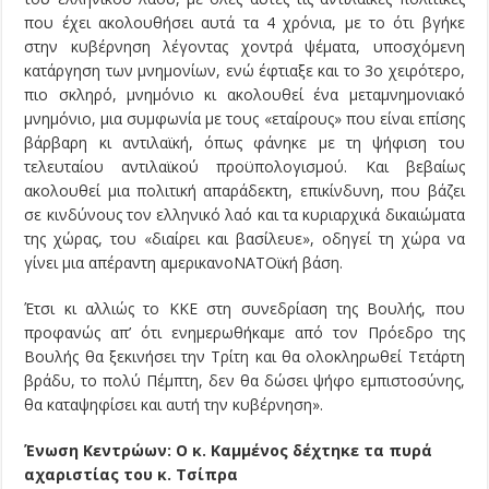
που έχει ακολουθήσει αυτά τα 4 χρόνια, με το ότι βγήκε
στην κυβέρνηση λέγοντας χοντρά ψέματα, υποσχόμενη
κατάργηση των μνημονίων, ενώ έφτιαξε και το 3ο χειρότερο,
πιο σκληρό, μνημόνιο κι ακολουθεί ένα μεταμνημονιακό
μνημόνιο, μια συμφωνία με τους «εταίρους» που είναι επίσης
βάρβαρη κι αντιλαϊκή, όπως φάνηκε με τη ψήφιση του
τελευταίου αντιλαϊκού προϋπολογισμού. Και βεβαίως
ακολουθεί μια πολιτική απαράδεκτη, επικίνδυνη, που βάζει
σε κινδύνους τον ελληνικό λαό και τα κυριαρχικά δικαιώματα
της χώρας, του «διαίρει και βασίλευε», οδηγεί τη χώρα να
γίνει μια απέραντη αμερικανοΝΑΤΟϊκή βάση.
Έτσι κι αλλιώς το ΚΚΕ στη συνεδρίαση της Βουλής, που
προφανώς απ’ ότι ενημερωθήκαμε από τον Πρόεδρο της
Βουλής θα ξεκινήσει την Τρίτη και θα ολοκληρωθεί Τετάρτη
βράδυ, το πολύ Πέμπτη, δεν θα δώσει ψήφο εμπιστοσύνης,
θα καταψηφίσει και αυτή την κυβέρνηση».
Ένωση Κεντρώων: Ο κ. Καμμένος δέχτηκε τα πυρά
αχαριστίας του κ. Τσίπρα