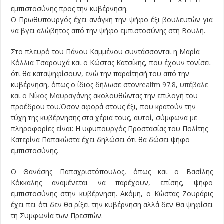
εμπιστοσύνης προς την κυβέρνηση.
O Πρωθυπουργός έχει ανάγκη την ψήφο έξι βουλευτών για
να βγει αλώβητος από την ψήφο εμπιστοσύνης στη Βουλή.
Στο πλευρό του Πάνου Καμμένου συντάσσονται η Μαρία
Κόλλια Τσαρουχά και ο Κώστας Κατσίκης, που έχουν τονίσει
ότι θα καταψηφίσουν, ενώ την παραίτησή του από την
κυβέρνηση, όπως ο ίδιος δήλωσε στον
realfm 97.8, υπέβαλε
και ο Νίκος Μαυραγάνης
ακολουθώντας την επιλογή του
προέδρου του.Όσον αφορά στους έξι, που κρατούν την
τύχη της κυβέρνησης στα χέρια τους, αυτοί, σύμφωνα με
πληροφορίες είναι: Η υφυπουργός Προστασίας του Πολίτης
Κατερίνα Παπακώστα έχει δηλώσει ότι θα δώσει ψήφο
εμπιστοσύνης.
Ο Θανάσης Παπαχριστόπουλος, όπως και ο Βασίλης
Κόκκαλης αναμένεται να παρέχουν, επίσης, ψήφο
εμπιστοσύνης στην κυβέρνηση. Ακόμη, ο Κώστας Ζουράρις
έχει πει ότι δεν θα ρίξει την κυβέρνηση αλλά δεν θα ψηφίσει
τη Συμφωνία των Πρεσπών.