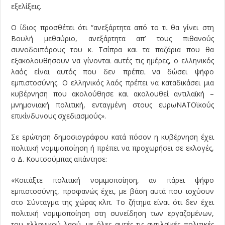
εξελίξεις.
Ο ίδιος προσθέτει ότι “ανεξάρτητα από το τι θα γίνει στη
Βουλή μεθαύριο, ανεξάρτητα απ’ τους πιθανούς
συνοδοιπόρους του κ. Τσίπρα και τα παζάρια που θα
εξακολουθήσουν να γίνονται αυτές τις ημέρες, ο ελληνικός
λαός είναι αυτός που δεν πρέπει να δώσει ψήφο
εμπιστοσύνης. Ο ελληνικός λαός πρέπει να καταδικάσει μια
κυβέρνηση που ακολούθησε και ακολουθεί αντιλαϊκή –
μνημονιακή πολιτική, ενταγμένη στους ευρωΝΑΤΟϊκούς
επικίνδυνους σχεδιασμούς».
Σε ερώτηση δημοσιογράφου κατά πόσον η κυβέρνηση έχει
πολιτική νομιμοποίηση ή πρέπει να προχωρήσει σε εκλογές,
ο Δ. Κουτσούμπας απάντησε:
«Κοιτάξτε πολιτική νομιμοποίηση, αν πάρει ψήφο
εμπιστοσύνης, προφανώς έχει, με βάση αυτά που ισχύουν
στο Σύνταγμα της χώρας κλπ. Το ζήτημα είναι ότι δεν έχει
πολιτική νομιμοποίηση στη συνείδηση των εργαζομένων,
του ελληνικού λαού, με όλες αυτές τις αντιλαϊκές πολιτικές