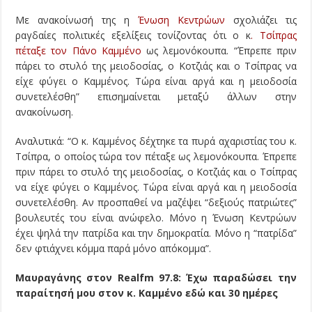
Με ανακοίνωσή της η
Ένωση Κεντρώων
σχολιάζει τις
ραγδαίες πολιτικές εξελίξεις τονίζοντας ότι ο κ
. Τσίπρας
πέταξε τον Πάνο Καμμένο
ως λεμονόκουπα. “Έπρεπε πριν
πάρει το στυλό της μειοδοσίας, ο Κοτζιάς και ο Τσίπρας να
είχε φύγει ο Καμμένος. Τώρα είναι αργά και η μειοδοσία
συνετελέσθη” επισημαίνεται μεταξύ άλλων στην
ανακοίνωση.
Αναλυτικά: “Ο κ. Καμμένος δέχτηκε τα πυρά αχαριστίας του κ.
Τσίπρα, ο οποίος τώρα τον πέταξε ως λεμονόκουπα. Έπρεπε
πριν πάρει το στυλό της μειοδοσίας, ο Κοτζιάς και ο Τσίπρας
να είχε φύγει ο Καμμένος. Τώρα είναι αργά και η μειοδοσία
συνετελέσθη. Αν προσπαθεί να μαζέψει “δεξιούς πατριώτες”
βουλευτές του είναι ανώφελο. Μόνο η Ένωση Κεντρώων
έχει ψηλά την πατρίδα και την δημοκρατία. Μόνο η “πατρίδα”
δεν φτιάχνει κόμμα παρά μόνο απόκομμα”.
Μαυραγάνης στον Realfm 97.8: Έχω παραδώσει την
παραίτησή μου στον κ. Καμμένο εδώ και 30 ημέρες