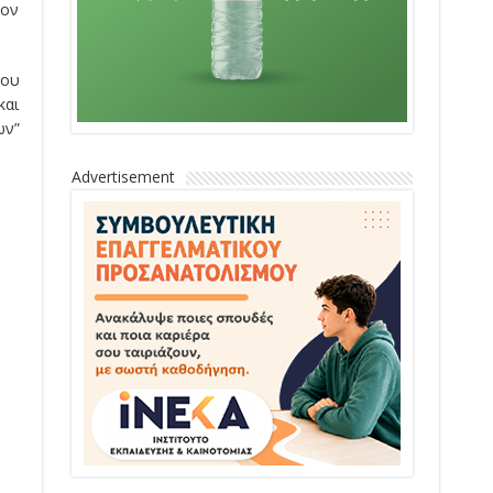
τον
του
και
ων”
Advertisement