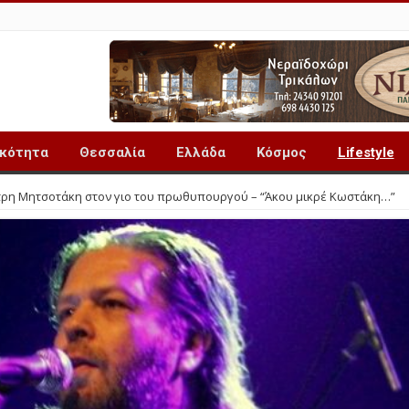
ικότητα
Θεσσαλία
Ελλάδα
Κόσμος
Lifestyle
τρη Μητσοτάκη στον γιο του πρωθυπουργού – “Άκου μικρέ Κωστάκη…”