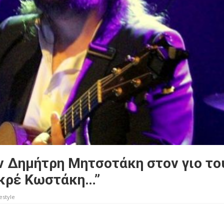
ν Δημήτρη Μητσοτάκη στον γιο το
κρέ Κωστάκη…”
estyle