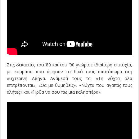
Στις δεκαετίες του ’80 και του ’90 γνώρισε ιδιαίτερη επιτυχία,
με κομμάτια που άφησαν το δικό τους αποτύπωμα στη
νυχτερινή Αθήνα. Ανάμεσά τους τα: «Τη νύχτα όλα
επιτρέπονται», «Θα με θυμηθείς», «Νύχτα που αγαπάς τους
αλήτες» και «Ήρθα να σου πω μια καλησπέρα».