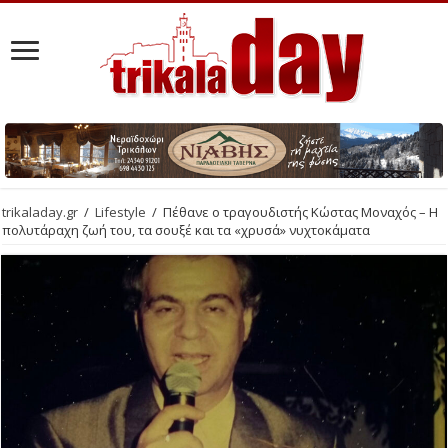
trikaladay.gr
/
Lifestyle
/
Πέθανε ο τραγουδιστής Κώστας Μοναχός – Η
πολυτάραχη ζωή του, τα σουξέ και τα «χρυσά» νυχτοκάματα