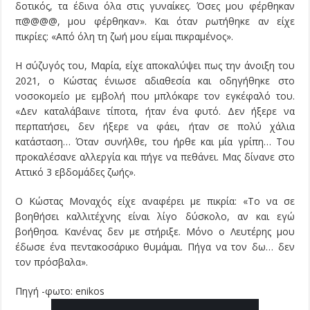
δοτικός, τα έδινα όλα στις γυναίκες. Όσες μου φέρθηκαν
π@@@@, μου φέρθηκαν». Και όταν ρωτήθηκε αν είχε
πικρίες: «Από όλη τη ζωή μου είμαι πικραμένος».
Η σύζυγός του, Μαρία, είχε αποκαλύψει πως την άνοιξη του
2021, ο Κώστας ένιωσε αδιαθεσία και οδηγήθηκε στο
νοσοκομείο με εμβολή που μπλόκαρε τον εγκέφαλό του.
«Δεν καταλάβαινε τίποτα, ήταν ένα φυτό. Δεν ήξερε να
περπατήσει, δεν ήξερε να φάει, ήταν σε πολύ χάλια
κατάσταση… Όταν συνήλθε, του ήρθε και μία γρίπη… Του
προκαλέσανε αλλεργία και πήγε να πεθάνει. Μας δίνανε στο
Αττικό 3 εβδομάδες ζωής».
Ο Κώστας Μοναχός είχε αναφέρει με πικρία: «Το να σε
βοηθήσει καλλιτέχνης είναι λίγο δύσκολο, αν και εγώ
βοήθησα. Κανένας δεν με στήριξε. Μόνο ο Λευτέρης μου
έδωσε ένα πεντακοσάρικο θυμάμαι. Πήγα να τον δω… δεν
τον πρόσβαλα».
Πηγή -φωτο: enikos