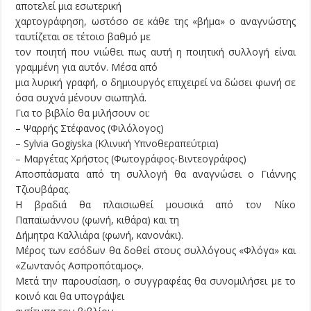
αποτελεί μια εσωτερική
χαρτογράφηση, ωστόσο σε κάθε της «βήμα» ο αναγνώστης
ταυτίζεται σε τέτοιο βαθμό με
τον ποιητή που νιώθει πως αυτή η ποιητική συλλογή είναι
γραμμένη για αυτόν. Μέσα από
μια λυρική γραφή, ο δημιουργός επιχειρεί να δώσει φωνή σε
όσα συχνά μένουν σιωπηλά.
Για το βιβλίο θα μιλήσουν οι:
– Ψαρρής Στέφανος (Φιλόλογος)
– Sylvia Gogiyska (Κλινική Υπνοθεραπεύτρια)
– Μαργέτας Χρήστος (Φωτογράφος-Βιντεογράφος)
Αποσπάσματα από τη συλλογή θα αναγνώσει ο Γιάννης
Τζιουβάρας.
Η βραδιά θα πλαισιωθεί μουσικά από τον Νίκο
Παπαϊωάννου (φωνή, κιθάρα) και τη
Δήμητρα Καλλιάρα (φωνή, κανονάκι).
Μέρος των εσόδων θα δοθεί στους συλλόγους «Φλόγα» και
«Ζωντανός Ασπροπόταμος».
Μετά την παρουσίαση, ο συγγραφέας θα συνομιλήσει με το
κοινό και θα υπογράψει