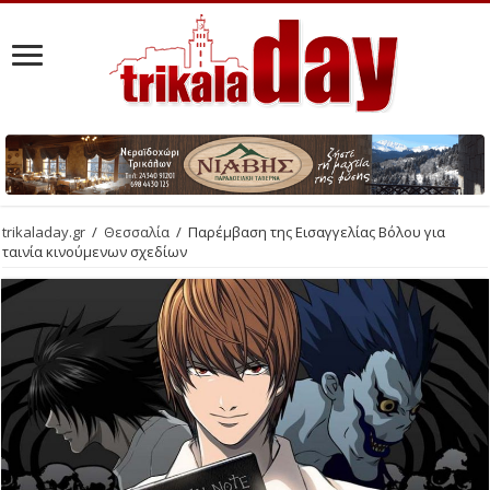
trikaladay.gr
/
Θεσσαλία
/
Παρέμβαση της Εισαγγελίας Βόλου για
ταινία κινούμενων σχεδίων