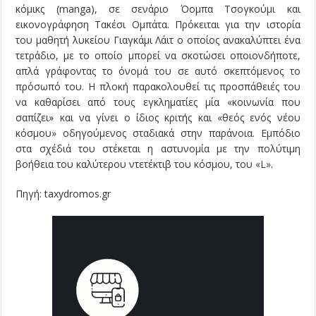
κόμικς (manga), σε σενάριο Όομπα Τσογκούμι και
εικονογράφηση Τακέσι Ομπάτα. Πρόκειται για την ιστορία
του μαθητή λυκείου Γιαγκάμι Λάιτ ο οποίος ανακαλύπτει ένα
τετράδιο, με το οποίο μπορεί να σκοτώσει οποιονδήποτε,
απλά γράφοντας το όνομά του σε αυτό σκεπτόμενος το
πρόσωπό του. Η πλοκή παρακολουθεί τις προσπάθειές του
να καθαρίσει από τους εγκληματίες μία «κοινωνία που
σαπίζει» και να γίνει ο ίδιος κριτής και «θεός ενός νέου
κόσμου» οδηγούμενος σταδιακά στην παράνοια. Εμπόδιο
στα σχέδιά του στέκεται η αστυνομία με την πολύτιμη
βοήθεια του καλύτερου ντετέκτιβ του κόσμου, του «L».
Πηγή: taxydromos.gr