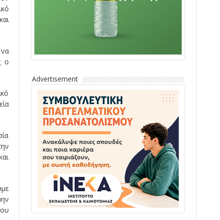
ικό
και
 να
ς ο
Advertisement
ικό
εία
σία
την
και
υμε
μην
του