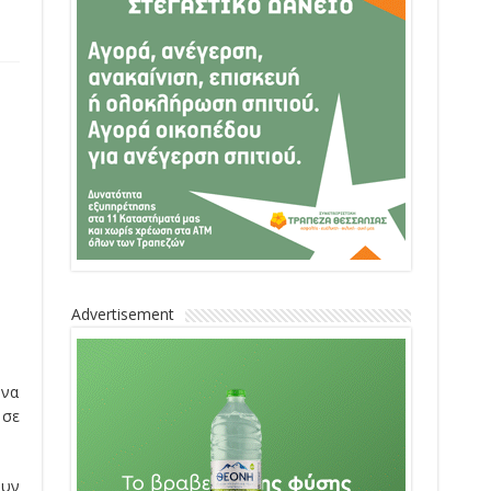
Advertisement
 να
 σε
ουν