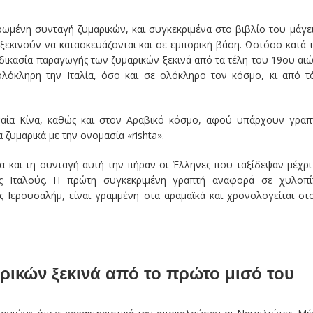
ωμένη συνταγή ζυμαρικών, και συγκεκριμένα στο βιβλίο του μάγε
ξεκινούν να κατασκευάζονται και σε εμπορική βάση. Ωστόσο κατά 
δικασία παραγωγής των ζυμαρικών ξεκινά από τα τέλη του 19ου αι
ολόκληρη την Ιταλία, όσο και σε ολόκληρο τον κόσμο, κι από τ
αία Κίνα, καθώς και στον Αραβικό κόσμο, αφού υπάρχουν γραπ
 ζυμαρικά με την ονομασία «rishta».
α και τη συνταγή αυτή την πήραν οι Έλληνες που ταξίδεψαν μέχρι
υς Ιταλούς. Η πρώτη συγκεκριμένη γραπτή αναφορά σε χυλοπί
ς Ιερουσαλήμ, είναι γραμμένη στα αραμαϊκά και χρονολογείται στ
ρικών ξεκινά από το πρώτο μισό του