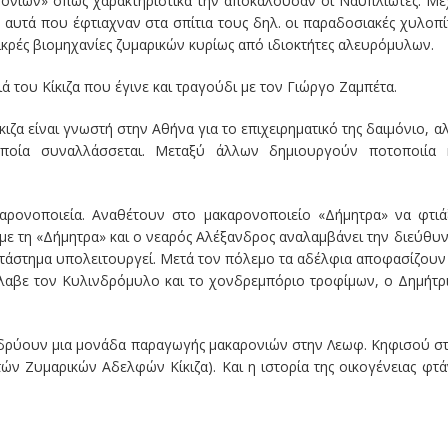
ρονιών» όπως χαρακτηριστικά την αποκαλούσαν οι Ναυπλιώτες. Μέ
 αυτά που έφτιαχναν στα σπίτια τους δηλ. οι παραδοσιακές χυλοπί
ικρές βιομηχανίες ζυμαρικών κυρίως από ιδιοκτήτες αλευρόμυλων.
ά του Κίκιζα που έγινε και τραγούδι με τον Γιώργο Ζαμπέτα.
κιζα είναι γνωστή στην Αθήνα για το επιχειρηματικό της δαιμόνιο, α
 οποία συναλλάσσεται. Μεταξύ άλλων δημιουργούν ποτοποιία 
αρονοποιεία. Αναθέτουν στο μακαρονοποιείο «Δήμητρα» να φτιά
ι με τη «Δήμητρα» και ο νεαρός Αλέξανδρος αναλαμβάνει την διεύθυ
κατάστημα υπολειτουργεί. Μετά τον πόλεμο τα αδέλφια αποφασίζουν
έλαβε τον Κυλινδρόμυλο και το χονδρεμπόριο τροφίμων, ο Δημήτρ
ιδρύουν μια μονάδα παραγωγής μακαρονιών στην Λεωφ. Κηφισού σ
ν Ζυμαρικών Αδελφών Κίκιζα). Και η ιστορία της οικογένειας φτά