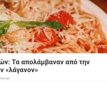
ών: Τα απολάμβαναν από την
αν «λάγανον»
ατροφή