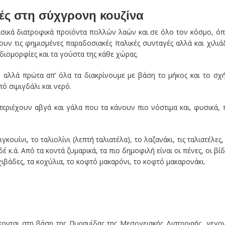
ές στη σύχγρονη κουζίνα
βασικά διατροφικά προϊόντα πολλών λαών και σε όλο τον κόσμο, ό
ν τις φημισμένες παραδοσιακές Ιταλικές συνταγές αλλά και χιλιά
διομορφίες και τα γούστα της κάθε χώρας.
α, αλλά πρώτα απ’ όλα τα διακρίνουμε με βάση το μήκος και το σχ
ό σιμιγδάλι και νερό.
περιέχουν αβγά και γάλα που τα κάνουν πιο νόστιμα και, φυσικά, 
ουίνι, το ταλιολίνι (λεπτή ταλιατέλα), το λαζανάκι, τις ταλιατέλες, 
 κ.ά. Από τα κοντά ζυμαρικά, τα πιο δημοφιλή είναι οι πένες, οι βίδ
χιβάδες, τα κοχύλια, το κοφτό μακαρόνι, το κοφτό μακαρονάκι.
κονται στη βάση της Πυραμίδας της Μεσογειακής Διατροφής, γεγο