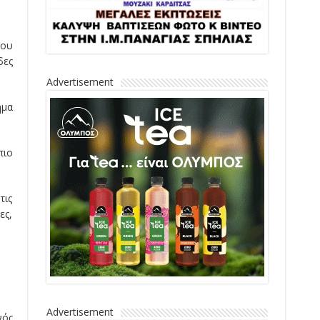
που
δες
Advertisement
ήμα
πιο
τις
ες,
Advertisement
νός