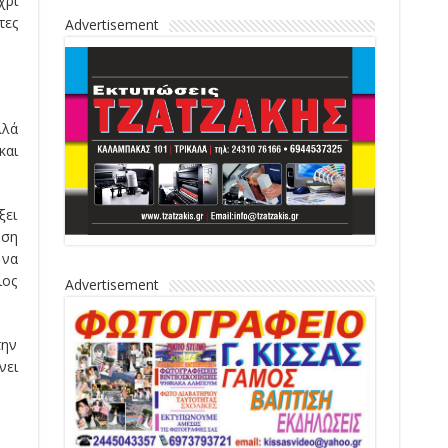
χρι
τες
Advertisement
λλά
και
ξει
νση
 να
ιος
Advertisement
την
νει