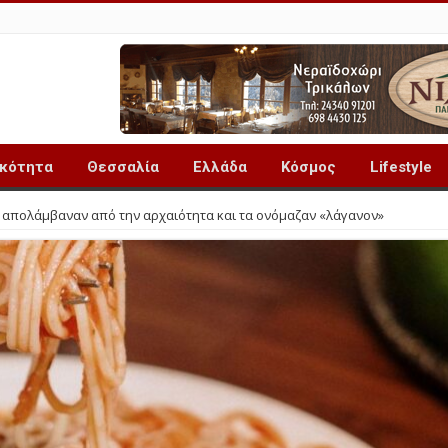
ικότητα
Θεσσαλία
Ελλάδα
Κόσμος
Lifestyle
 απολάμβαναν από την αρχαιότητα και τα ονόμαζαν «λάγανον»