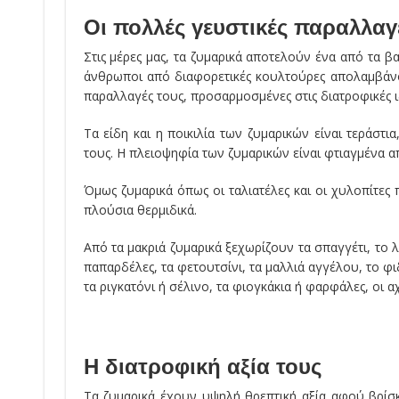
Οι πολλές γευστικές παραλλαγ
Στις μέρες μας, τα ζυμαρικά αποτελούν ένα από τα 
άνθρωποι από διαφορετικές κουλτούρες απολαμβάνου
παραλλαγές τους, προσαρμοσμένες στις διατροφικές ι
Τα είδη και η ποικιλία των ζυμαρικών είναι τεράστι
τους. Η πλειοψηφία των ζυμαρικών είναι φτιαγμένα απ
Όμως ζυμαρικά όπως οι ταλιατέλες και οι χυλοπίτες 
πλούσια θερμιδικά.
Από τα μακριά ζυμαρικά ξεχωρίζουν τα σπαγγέτι, το λιγκ
παπαρδέλες, τα φετουτσίνι, τα μαλλιά αγγέλου, το φιδέ
τα ριγκατόνι ή σέλινο, τα φιογκάκια ή φαρφάλες, οι α
Η διατροφική αξία τους
Τα ζυμαρικά έχουν υψηλή θρεπτική αξία αφού βρίσ