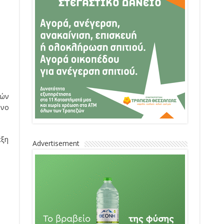
κών
όνο
έξη
Advertisement