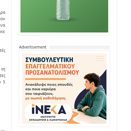
ιρα
τον
ώνα
ότε
Advertisement
τές
 τη
τες
ο 5