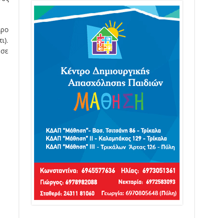
ερο
ι).
 σε