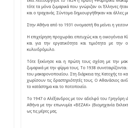
Εκεί λειτούργησε το 1824 η πρώτη «Φάμπρικα Μακα
τότε τα μόνα ζυμαρικά που γνώριζαν οι Έλληνες ήταν
και ο τραχανάς. Σύντομα δημιουργήθηκαν και άλλες μ
Στην Αθήνα από το 1931 ονομαστή θα μείνει η γειτονι
Η επιχείρηση προχωράει επιτυχώς και η οικογένεια Κί
και για την εργατικότητα και τιμιότητα με την
κυλινδρόμυλο.
Τότε ξεκίνησε και η πρώτη τους σχέση με την μακ
ζυμαρικά με την φίρμα τους. Το 1938 συνεταιρίζοντα
του μακαρονοποιείου. Στη διάρκεια της Κατοχής το 
χωρίσουν τις δραστηριότητές τους. Ο Αθανάσιος αν
το κατάστημα και το ποτοποιείο.
Το 1947 ο Αλέξανδρος με τον αδελφό του Γρηγόρη 
Αθήνα με την επωνυμία «ΒΕΖΑΚ» (Βιομηχανία Εκλεκτώ
ως τις μέρες μας.