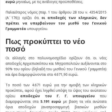
ευρώ
μηνιαίως, με τις ανάλογες προϋποθέσεις.
Παλαιότερος νόμος (παρ. 1 του άρθρου 28 του ν. 4354/2015
(Α΄ 176)) ορίζει ότι
οι αποδοχές των κληρικών, δεν
πρέπει να υπερβαίνουν τον μισθό του Γενικού
Γραμματέα
υπουργείου.
Πως προκύπτει το νέο
ποσό
Οι αλλαγές στο πολυνομοσχέδιο ορίζουν ότι οι νέες
αποδοχές Αρχιεπισκόπου και Μητροπολιτών αυξάνονται στο
90% του ορίου (δηλαδή του μισθού του Γενικού Γραμματέα)
και άρα διαμορφώνονται στα 4.671,90 ευρώ
.
Το ποσό των 4.671 ευρώ για την αμοιβή των κληρικών
προκύπτει, αφού έχει ληφθεί υπόψη το ύψος του ανώτατου
ορίου
αποδοχών του Γ. Γ. υπουργείου
που
διαμορφώνεται στα
5.191 ευρώ
με βαση τα νέα ανώτατα
όρια αποδοχών (αναπροσαρμογή βασικών μισθών