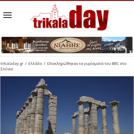
trikaladay.gr
/
Ελλάδα
/
Ολοκληρώθηκαν τα γυρίσματα του BBC στο
Σούνιο