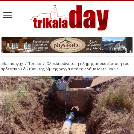
trikaladay.gr
/
Τοπικά
/
Ολοκληρώνεται η πλήρης αποκατάσταση του
αρδευτικού δικτύου της Λίμνης Λογγά από τον Δήμο Μετεώρων