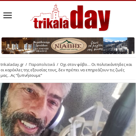
trikaladay.gr
/
Παραπολιτικά
/
Οχι στον φόβο… Οι πολιτικάντηδες και
οι καρέκλες της εξουσίας τους, δεν πρέπει να επηρεάζουν τις ζωές
μας…Ας “ξυπνήσουμε”