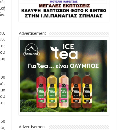
κές
ική
ών.
ου,
Advertisement
ών,
της
που
 μη
000
κής
οµα
του
της
 50
Advertisement
ούς