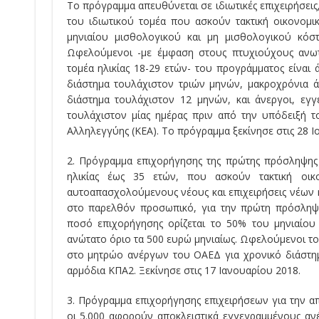
Το πρόγραμμα απευθύνεται σε ιδιωτικές επιχειρήσεις
του ιδιωτικού τομέα που ασκούν τακτική οικονομ
μηνιαίου μισθολογικού και μη μισθολογικού κό
Ωφελούμενοι -με έμφαση στους πτυχιούχους ανωτ
τομέα ηλικίας 18-29 ετών- του προγράμματος είναι
διάστημα τουλάχιστον τριών μηνών, μακροχρόνια 
διάστημα τουλάχιστον 12 μηνών, και άνεργοι, εγ
τουλάχιστον μίας ημέρας πριν από την υπόδειξή τ
Αλληλεγγύης (ΚΕΑ). Το πρόγραμμα ξεκίνησε στις 28 Ι
2. Πρόγραμμα επιχορήγησης της πρώτης πρόσληψης
ηλικίας έως 35 ετών, που ασκούν τακτική οικ
αυτοαπασχολούμενους νέους και επιχειρήσεις νέων 
στο παρελθόν προσωπικό, για την πρώτη πρόσληψ
ποσό επιχορήγησης ορίζεται το 50% του μηνιαίο
ανώτατο όριο τα 500 ευρώ μηνιαίως. Ωφελούμενοι του
στο μητρώο ανέργων του ΟΑΕΔ για χρονικό διάστημ
αρμόδια ΚΠΑ2. Ξεκίνησε στις 17 Ιανουαρίου 2018.
3. Πρόγραμμα επιχορήγησης επιχειρήσεων για την απ
οι 5.000 αφορούν αποκλειστικά εγγεγραμμένους αν