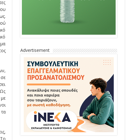
τες
του
ως.
κού
ικό
ικό
ημα
Advertisement
τος
ων,
 σε
σει
 Ως
 με
νοι
 τα
ις,
 Το