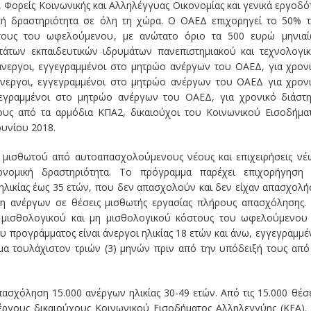
, Φορείς Κοινωνικής και Αλληλέγγυας Οικονομίας και γενικά εργοδό
ική δραστηριότητα σε όλη τη χώρα. Ο ΟΑΕΔ επιχορηγεί το 50% 
στους του ωφελούμενου, με ανώτατο όριο τα 500 ευρώ μηνιαί
άτων εκπαιδευτικών ιδρυμάτων πανεπιστημιακού και τεχνολογι
 άνεργοι, εγγεγραμμένοι στο μητρώο ανέργων του ΟΑΕΔ, για χρον
άνεργοι, εγγεγραμμένοι στο μητρώο ανέργων του ΟΑΕΔ για χρον
γεγραμμένοι στο μητρώο ανέργων του ΟΑΕΔ, για χρονικό διάστ
ους από τα αρμόδια ΚΠΑ2, δικαιούχοι του Κοινωνικού Εισοδήμα
ουνίου 2018.
 μισθωτού από αυτοαπασχολούμενους νέους και επιχειρήσεις νέ
ονομική δραστηριότητα. Το πρόγραμμα παρέχει επιχορήγηση
ηλικίας έως 35 ετών, που δεν απασχολούν και δεν είχαν απασχολή
η ανέργων σε θέσεις μισθωτής εργασίας πλήρους απασχόλησης.
υ μισθολογικού και μη μισθολογικού κόστους του ωφελούμενου
 προγράμματος είναι άνεργοι ηλικίας 18 ετών και άνω, εγγεγραμμέ
α τουλάχιστον τριών (3) μηνών πριν από την υπόδειξή τους από
ασχόληση 15.000 ανέργων ηλικίας 30-49 ετών. Από τις 15.000 θέσε
έργους δικαιούχους Κοινωνικού Εισοδήματος Αλληλεγγύης (ΚΕΑ).