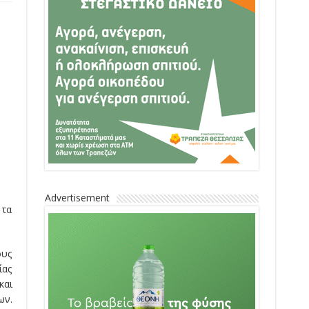
Advertisement
 τα
ους
ίας
και
ων.