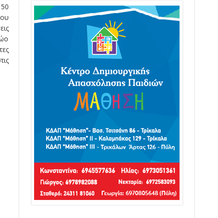
 50
του
εις
ρώο
τες
τις