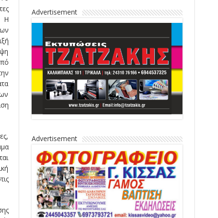
τες
Advertisement
. Η
νων
ιξή
ηψη
από
την
ατα
των
ιση
ες,
Advertisement
μμα
ται
ική
τις
σης