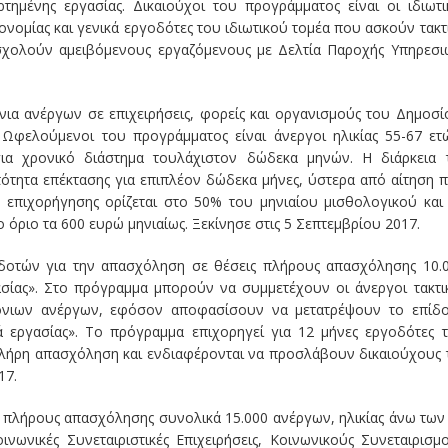
μένης εργασίας. Δικαιούχοι του προγράμματος είναι οι ιδιωτι
ονομίας και γενικά εργοδότες του ιδιωτικού τομέα που ασκούν τακτ
σχολούν αμειβόμενους εργαζόμενους με Δελτία Παροχής Υπηρεσι
ια ανέργων σε επιχειρήσεις, φορείς και οργανισμούς του Δημοσί
. Ωφελούμενοι του προγράμματος είναι άνεργοι ηλικίας 55-67 ετ
α χρονικό διάστημα τουλάχιστον δώδεκα μηνών. Η διάρκεια 
τότητα επέκτασης για επιπλέον δώδεκα μήνες, ύστερα από αίτηση 
ς επιχορήγησης ορίζεται στο 50% του μηνιαίου μισθολογικού και
ριο τα 600 ευρώ μηνιαίως. Ξεκίνησε στις 5 Σεπτεμβρίου 2017.
οδοτών για την απασχόληση σε θέσεις πλήρους απασχόλησης 10.
ασίας». Στο πρόγραμμα μπορούν να συμμετέχουν οι άνεργοι τακτι
χρόνιων ανέργων, εφόσον αποφασίσουν να µετατρέψουν το επίδ
ά εργασίας». Το πρόγραµµα επιχορηγεί για 12 µήνες εργοδότες 
πλήρη απασχόληση και ενδιαφέρονται να προσλάβουν δικαιούχους 
17.
ς πλήρους απασχόλησης συνολικά 15.000 ανέργων, ηλικίας άνω των
οινωνικές Συνεταιριστικές Επιχειρήσεις, Κοινωνικούς Συνεταιρισµ