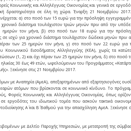
ορείς Κοινωνικής και Αλληλέγγυας Οικονομίας και γενικά σε εργοδό
ική δραστηριότητα σε όλη τη χώρα. Έναρξη 21 Νοεμβρίου 2017
νέρχεται: α) στο ποσό των 15 ευρώ για την πρόσληψη εγγεγραμμέ
α χρονικό διάστημα τουλάχιστον τριών μηνών πριν από την υπόδε
25 ημερών τον μήνα, β) στο ποσό των 18 ευρώ για την πρόσλ
ς σε ισχύ για χρονικό διάστημα τουλάχιστον δώδεκα μηνών πριν 
 πέραν των 25 ημερών τον μήνα, γ) στο ποσό των 22 ευρώ για 
 Κοινωνικού Εισοδήματος Αλληλεγγύης (ΚΕΑ), χωρίς τα κατώτ
ώσεων (1, 2) και όχι πέραν των 25 ημερών τον μήνα, δ) στο ποσό 
 ηλικίας 30 έως 49 ετών, ωφελούμενων του Προγράμματος «Κατάρτ
ής». Ξεκίνησε στις 21 Νοεμβρίου 2017.
όμων με Αναπηρία (ΑμεΑ), απεξαρτημένων από εξαρτησιογόνες ουσί
εαρών ατόμων που βρίσκονται σε κοινωνικό κίνδυνο. Το πρόγρα
μούς, Φορείς Κοινωνικής και Αλληλέγγυας Οικονομίας, όπως ορίζον
ά σε εργοδότες του ιδιωτικού τομέα που ασκούν τακτικά οικονομ
τοδιοίκησης Α΄ και Β΄ Βαθμού για την απασχόληση ΑμεΑ. Ξεκίνησε σ
ειβομένων με Δελτίο Παροχής Υπηρεσιών, με μετατροπή της σύμβα