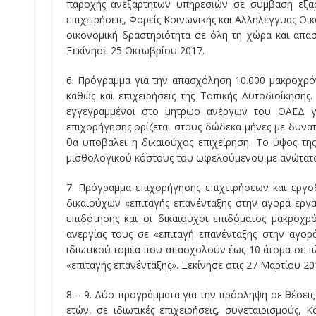
παροχής ανεξάρτητων υπηρεσιών σε σύμβαση εξαρτη
επιχειρήσεις, Φορείς Κοινωνικής και Αλληλέγγυας Οικ
οικονομική δραστηριότητα σε όλη τη χώρα και απα
Ξεκίνησε 25 Οκτωβρίου 2017.
6. Πρόγραμμα για την απασχόληση 10.000 μακροχρόν
καθώς και επιχειρήσεις της Τοπικής Αυτοδιοίκησης
εγγεγραμμένοι στο μητρώο ανέργων του ΟΑΕΔ γι
επιχορήγησης ορίζεται στους δώδεκα μήνες με δυνα
θα υποβάλει η δικαιούχος επιχείρηση. Το ύψος τη
μισθολογικού κόστους του ωφελούμενου με ανώτατο ό
7. Πρόγραμμα επιχορήγησης επιχειρήσεων και εργ
δικαιούχων «επιταγής επανένταξης στην αγορά εργ
επιδότησης και οι δικαιούχοι επιδόµατος µακρο
ανεργίας τους σε «επιταγή επανένταξης στην αγορ
ιδιωτικού τοµέα που απασχολούν έως 10 άτοµα σε 
«επιταγής επανένταξης». Ξεκίνησε στις 27 Μαρτίου 20
8 – 9. Δύο προγράμματα για την πρόσληψη σε θέσει
ετών, σε ιδιωτικές επιχειρήσεις, συνεταιρισμούς, Κ