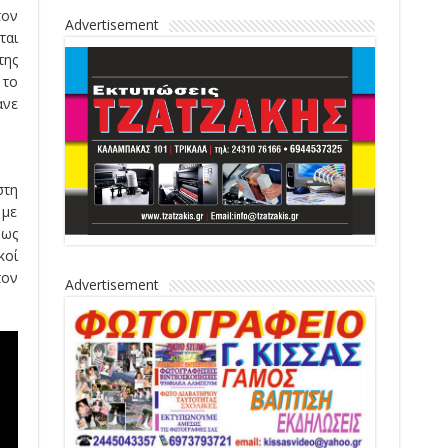
τον
Advertisement
ται
της
 το
ανε
στη
 με
 ως
κοί
τον
Advertisement