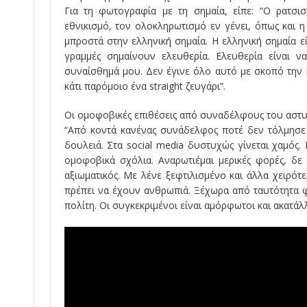
Για τη φωτογραφία με τη σημαία, είπε: “Ο ρατσι
εθνικισμό, τον ολοκληρωτισμό εν γένει, όπως και
μπροστά στην ελληνική σημαία. Η ελληνική σημαία εί
γραμμές σημαίνουν ελευθερία. Ελευθερία είναι 
συναίσθημά μου. Δεν έγινε όλο αυτό με σκοπό την
κάτι παρόμοιο ένα straight ζευγάρι”.
Οι ομοφοβικές επιθέσεις από συναδέλφους του αστυν
“Από κοντά κανένας συνάδελφος ποτέ δεν τόλμησε 
δουλειά. Στα social media δυστυχώς γίνεται χαμός
ομοφοβικά σχόλια. Αναρωτιέμαι μερικές φορές, δ
αξιωματικός. Με λένε ξεφτιλισμένο και άλλα χειρότ
πρέπει να έχουν ανθρωπιά. Ξέχωρα από ταυτότητα 
πολίτη. Οι συγκεκριμένοι είναι αμόρφωτοι και ακατάλ