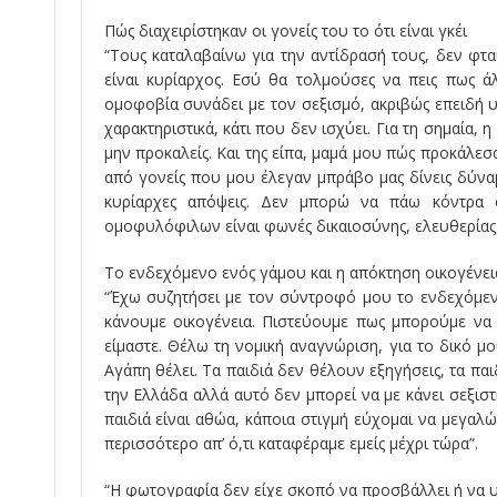
Πώς διαχειρίστηκαν οι γονείς του το ότι είναι γκέι
“Τους καταλαβαίνω για την αντίδρασή τους, δεν φτα
είναι κυρίαρχος. Εσύ θα τολμούσες να πεις πως ά
ομοφοβία συνάδει με τον σεξισμό, ακριβώς επειδή 
χαρακτηριστικά, κάτι που δεν ισχύει. Για τη σημαία,
μην προκαλείς. Και της είπα, μαμά μου πώς προκάλεσα
από γονείς που μου έλεγαν μπράβο μας δίνεις δύναμ
κυρίαρχες απόψεις. Δεν μπορώ να πάω κόντρα σ
ομοφυλόφιλων είναι φωνές δικαιοσύνης, ελευθερίας, 
Το ενδεχόμενο ενός γάμου και η απόκτηση οικογένει
“Έχω συζητήσει με τον σύντροφό μου το ενδεχόμε
κάνουμε οικογένεια. Πιστεύουμε πως μπορούμε να 
είμαστε. Θέλω τη νομική αναγνώριση, για το δικό μου
Αγάπη θέλει. Τα παιδιά δεν θέλουν εξηγήσεις, τα πα
την Ελλάδα αλλά αυτό δεν μπορεί να με κάνει σεξιστ
παιδιά είναι αθώα, κάποια στιγμή εύχομαι να μεγαλ
περισσότερο απ’ ό,τι καταφέραμε εμείς μέχρι τώρα”.
“Η φωτογραφία δεν είχε σκοπό να προσβάλλει ή να υ