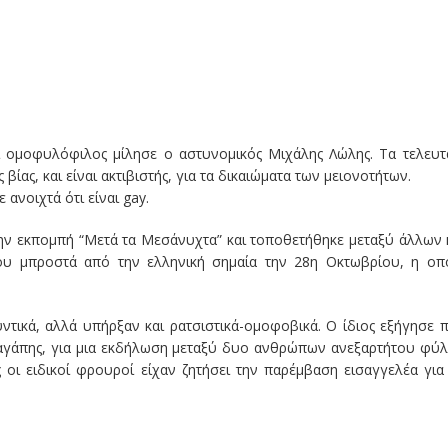
ι ομοφυλόφιλος μίλησε ο αστυνομικός Μιχάλης Λώλης. Τα τελευτ
βίας, και είναι ακτιβιστής, για τα δικαιώματα των μειονοτήτων.
ανοιχτά ότι είναι gay.
ην εκπομπή “Μετά τα Μεσάνυχτα” και τοποθετήθηκε μεταξύ άλλων 
του μπροστά από την ελληνική σημαία την 28η Οκτωβρίου, η οπ
ντικά, αλλά υπήρξαν και ρατσιστικά-ομοφοβικά. Ο ίδιος εξήγησε 
ση αγάπης, για μια εκδήλωση μεταξύ δυο ανθρώπων ανεξαρτήτου φύ
οι ειδικοί φρουροί είχαν ζητήσει την παρέμβαση εισαγγελέα για