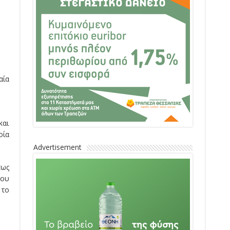
αία
και
οία
Advertisement
πως
λου
 το