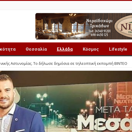
ικότητα
Θεσσαλία
Ελλάδα
Κόσμος
Lifestyle
ηνικής Αστυνομίας. Το δήλωσε δημόσια σε τηλεοπτική εκπομπή ΒΙΝΤΕΟ