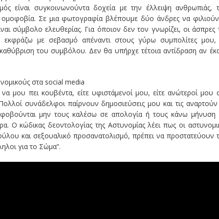
σμός είναι συγκοινωνούντα δοχεία με την έλλειψη ανθρωπιάς, 
 η ομοφοβία. Σε μια φωτογραφία βλέπουμε δύο άνδρες να φιλιούν
ναι σύμβολο ελευθερίας. Για όποιον δεν τον γνωρίζει, οι άσπρες 
να εκφράζω με σεβασμό απέναντι στους γύρω συμπολίτες μου,
 καθύβριση του συμβόλου. Δεν θα υπήρχε τέτοια αντίδραση αν έκ
ομικούς στα social media
να μου πει κουβέντα, είτε υφιστάμενοί μου, είτε ανώτεροί μου 
. Πολλοί συνάδελφοι παίρνουν δημοσιεύσεις μου και τις αναρτούν
ε φοβούνται μην τους καλέσω σε απολογία ή τους κάνω μήνυση
ερα. Ο κώδικας δεοντολογίας της Αστυνομίας λέει πως οι αστυνομι
φύλου και σεξουαλικό προσανατολισμό, πρέπει να προστατεύουν 
ληλοι για το Σώμα”.