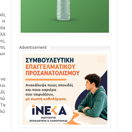
μός
. Η
εία
λλά
ες,
τις
Advertisement
των
 να
λοι
δί;
απώ
 Τα
ολύ