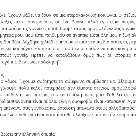
ίνε. Έχουν μάθει να ζουν σε μια ετεροκανονική κοινωνία. Ο σεξισ
λλαξες πέντε συντρόφους σε ένα βράδυ; Αλλά εγώ είμαι άντρας
υποτιμούμε τις γυναίκες αποδίδουμε στους ομοφυλόφιλους γυναικ
 η μητέρα μου, μου είπε, παιδί μου σε αγαπάω είσαι όλη μου η ζωή α
; Βοηθάω. Δέχθηκα χιλιάδες μηνύματα από νέα παιδιά αυτές τις μέρ
η και κουράγιο. Είναι κάποιοι που δεν μπορούν να πάνε κόντρα σ
τους γονείς. Πρέπει να καταλάβουν όμως πως οι ιστορίες 
αγάπης, δεν είναι πρόκληση”.
ας
νο γάμου. Έχουμε συζητήσει το σύμφωνο συμβίωσης και θέλουμε
γίνουμε πολύ καλοί πατεράδες. Δεν είμαστε στείροι, ομοφυλόφι
 παιδί να είναι πατέρας του και ο σύντροφός μου. Τι θέλει το παι
ιδιά αισθάνονται είναι άδολα. Όλη η ομοφοβία είναι κατασκευή. Αγ
ή απέναντι στις γυναίκες και ρατσιστή απέναντι στους αλλοδαπούς.
ώσω ένα παιδί και είναι αυτά που θα αλλάξουν αυτόν τον κόσμο π
βρίσει την ελληνική σημαία”