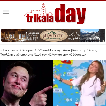
trikaladay.gr
/
Κόσμος
/
Ο Έλον Μασκ σχολίασε βίντεο της Ελένης
Τσολάκη ενώ επέκρινε ξανά τον Νόλαν για την «Οδύσσεια»