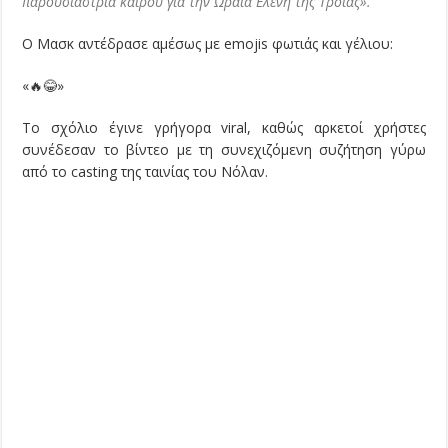
παρουσιάστρια καιρού για την Ωραία Ελένη της Τροίας».
Ο Μασκ αντέδρασε αμέσως με emojis φωτιάς και γέλιου:
«🔥😂»
Το σχόλιο έγινε γρήγορα viral, καθώς αρκετοί χρήστες
συνέδεσαν το βίντεο με τη συνεχιζόμενη συζήτηση γύρω
από το casting της ταινίας του Νόλαν.