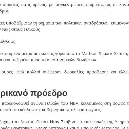
τιδράσεις εκτός αρένας, με συγκεντρώσεις διαμαρτυρίας σε κοντ
δρου.
τες υποβάθμισαν τη σημασία των πολιτικών αντιδράσεων, επιμένον
 Νικς στους τελικούς.
ιλάθλους
κτεταμένα μέτρα ασφαλείας γύρω από το Madison Square Garden,
υ και αυξημένη παρουσία αστυνομικών δυνάμεων.
ε ουρές, ενώ πολλοί ανέφεραν δυσκολίες πρόσβασης και έλλε
ερικανό πρόεδρο
 παρακολουθεί αγώνα τελικών του NBA, καθισμένος στη σουίτα 
 στενού του κύκλου και κυβερνητικούς αξιωματούχους.
χης του Λευκού Οίκου Νταν Σκαβίνο, ο επικεφαλής της Υπηρεσ
πουργός Εσωτερικών Νταγκ Μπέργκαμ και ο υπουργός Μεταφορών 