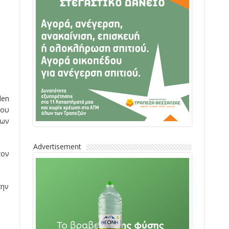
den
του
των
Advertisement
τον
την