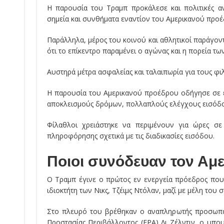
Η παρουσία του Τραμπ προκάλεσε και πολιτικές αν
σημεία και συνθήματα εναντίον του Αμερικανού προέ
Παράλληλα, μέρος του κοινού και αθλητικοί παράγον
ότι το επίκεντρο παραμένει ο αγώνας και η πορεία των
Αυστηρά μέτρα ασφαλείας και ταλαιπωρία για τους φ
Η παρουσία του Αμερικανού προέδρου οδήγησε σε ε
αποκλεισμούς δρόμων, πολλαπλούς ελέγχους εισόδο
Φίλαθλοι χρειάστηκε να περιμένουν για ώρες σ
πληροφόρησης σχετικά με τις διαδικασίες εισόδου.
Ποιοι συνόδευαν τον Αμ
Ο Τραμπ έγινε ο πρώτος εν ενεργεία πρόεδρος που
ιδιοκτήτη των Νικς, Τζέιμς Ντόλαν, μαζί με μέλη του
Στο πλευρό του βρέθηκαν ο αναπληρωτής προσωπάρ
Προστασίας Περιβάλλοντος (EPA) Λι Ζέλντιν, ο υ