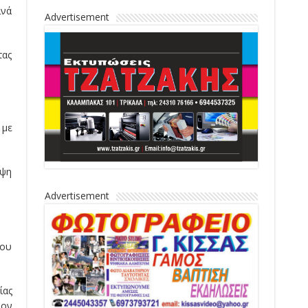
ινά
Advertisement
τας
 με
ιψη
Advertisement
του
ίας
Σον