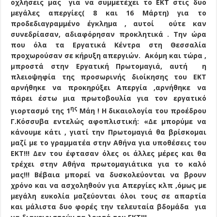
οχλήσεις μας
για να συμμετέχει το ΕΚΤ στις δυο
μεγάλες απεργίες( 8 και 16 Μάρτη) για το
προδεδιαγραμμένο έγκλημα , αυτοί ούτε καν
συνεδρίασαν, αδιαφόρησαν προκλητικά . Την ώρα
που όλα τα Εργατικά Κέντρα στη Θεσσαλία
προχωρούσαν σε κήρυξη απεργιών. Ακόμη και τώρα ,
μπροστά στην Εργατική Πρωτομαγιά, αυτή η
πλειοψηφία της προσωρινής διοίκησης του ΕΚΤ
αρνήθηκε να προκηρύξει Απεργία ,αρνήθηκε να
πάρει έστω μια πρωτοβουλία για τον εργατικό
ης
γιορτασμό της 1
Μάη ! Η δικαιολογία του προέδρου
Γ.Κόσσυβα εντελώς αφοπλιστική: «Δε μπορύμε να
κάνουμε κάτι , γιατί την Πρωτομαγιά θα βρίσκομαι
μαζί με το γραμματέα στην Αθήνα για υποθέσεις του
ΕΚΤ!!! Δεν του έφτασαν όλες οι άλλες μέρες και θα
τρέχει στην Αθήνα πρωτομαγιάτικα για το καλό
μας!!! Βέβαια μπορεί να δυσκολεύονται να βρουν
χρόνο και να ασχοληθούν για Απεργίες κλπ ,όμως με
μεγάλη ευκολία μαζεύονται όλοι τους σε απαρτία
και μάλιστα δυο φορές την τελευταία βδομάδα για