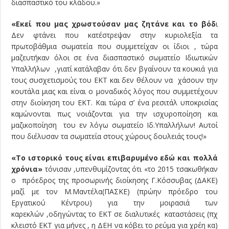
διασπαστικό του κλάδου.»
«Εκεί που μας χρωστούσαν μας ζητάνε και το βόδ
ι
Δεν φτάνει που κατέστρεψαν στην κυριολεξία τα
πρωτοβάθμια σωματεία που συμμετείχαν οι ίδιοι , τώρα
μαζευτήκαν όλοι σε ένα διασπαστικό σωματείο Ιδιωτικών
Υπαλλήλων ,γιατί κατάλαβαν ότι δεν βγαίνουν τα κουκιά για
τους συσχετισμούς του ΕΚΤ και δεν θέλουν να χάσουν την
κουτάλα μιας και είναι ο μοναδικός λόγος που συμμετέχουν
στην διοίκηση του ΕΚΤ. Και τώρα σ’ ένα ρεσιτάλ υποκρισίας
καμώνονται πως νοιάζονται για την ισχυροποίηση και
μαζικοποίηση του εν λόγω σωματείο Ιδ.Υπαλλήλων! Αυτοί
που διέλυσαν τα σωματεία στους χώρους δουλειάς τους!»
«Το ιστορικό τους είναι επιβαρυμένο εδώ και πολλά
χρόνια»
τόνισαν ,υπενθυμίζοντας ότι «το 2015 τσακωθήκαν
ο πρόεδρος της προσωρινής διοίκησης Γ.Κόσσυβας (ΔΑΚΕ)
μαζί με τον Μ.Μαντέλα(ΠΑΣΚΕ) (πρώην πρόεδρο του
Εργατικού Κέντρου) για την μοιρασιά των
καρεκλών ,οδηγώντας το ΕΚΤ σε διαλυτικές καταστάσεις (πχ
κλειστό ΕΚΤ για μήνες , η ΔΕΗ να κόβει το ρεύμα για χρέη κα)