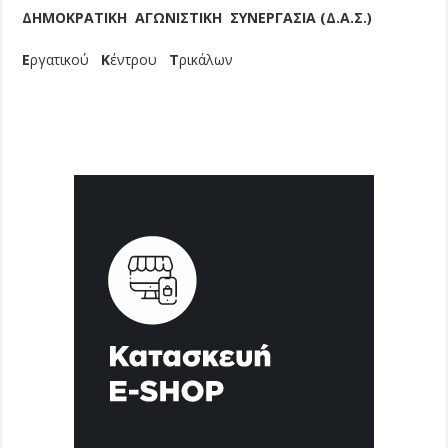
Δ
ΗΜΟΚΡΑΤΙΚΗ
Α
ΓΩΝΙΣΤΙΚΗ
Σ
ΥΝΕΡΓΑΣΙΑ
(Δ.Α.Σ.)
Ε
ργατικού
Κ
έντρου
Τ
ρικάλων