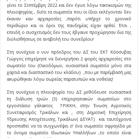
γίνει το Σεπτέμβρη 2022 και δεν έγινε λόγω τακτικισμών της
πλειοψηφίας , διότι τα σωματεία που οι ίδιοι εκλέγονταν δεν
έκαναν καν αρχαιρεσίες ,παρότι υπήρχε το χρονικό
περιθώριο και οι όροι της πανδημίας είχαν αρθεί. Έτσι ,
επειδή ο συσχετισμός δεν τους έβγαινε προχώρησαν δια της
διολισθήσεως σε αναβολή του συνεδρίου!
Στη συνέχεια ο νυν πρόεδρος του ΔΣ του ΕΚΤ Κόσσυβας
Γιώργος επιχείρησε να διενεργήσει 2 φορές αρχαιρεσίες στο
σωματείο του (Οικοδόμων, ουσιαστικά σωματείο μόνο στα
χαρτιά και διασπαστικό του κλάδου) ,που με παρέμβασή μας
ακυρώθηκαν λόγω σωρείας παρατυπιών και νοθείας!
Στη συνέχεια η πλειοψηφία του ΔΣ μεθόδευσε ουσιαστικά
τη διάλυση τριών (3) επιχειρησιακών σωματείων στο
εργοστάσιο γάλακτος ΤΡΙΚΚΗ, στην Ένωση Αγροτικός
Συνεταιρισμός Τρικάλων και , στη Δημοτική Επιχείρηση
΄Υδρευσης Αποχέτευσης Τρικάλων( ΔΕΥΑΤ) και ταυτόχρονα
προσπαθεί να τα συγχωνέψει σ’ ένα σωματείο σφραγίδα με
το όνομα σωματείο Ιδιωτικών Υπαλλήλων ,το οποίο είναι