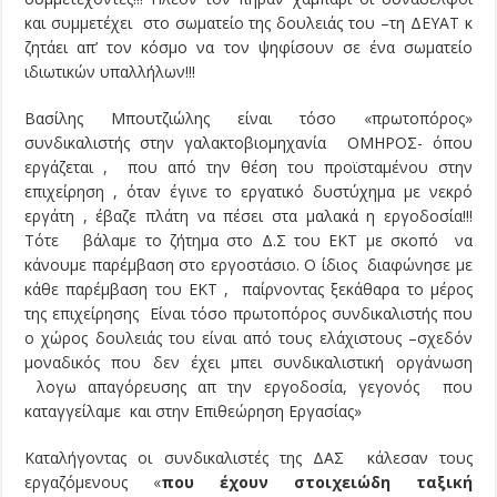
και συμμετέχει στο σωματείο της δουλειάς του –τη ΔΕΥΑΤ κ
ζητάει απ’ τον κόσμο να τον ψηφίσουν σε ένα σωματείο
ιδιωτικών υπαλλήλων!!!
Βασίλης Μπουτζιώλης είναι τόσο «πρωτοπόρος»
συνδικαλιστής στην γαλακτοβιομηχανία ΟΜΗΡΟΣ- όπου
εργάζεται , που από την θέση του προϊσταμένου στην
επιχείρηση , όταν έγινε το εργατικό δυστύχημα με νεκρό
εργάτη , έβαζε πλάτη να πέσει στα μαλακά η εργοδοσία!!!
Τότε βάλαμε το ζήτημα στο Δ.Σ του ΕΚΤ με σκοπό να
κάνουμε παρέμβαση στο εργοστάσιο. Ο ίδιος διαφώνησε με
κάθε παρέμβαση του ΕΚΤ , παίρνοντας ξεκάθαρα το μέρος
της επιχείρησης Είναι τόσο πρωτοπόρος συνδικαλιστής που
ο χώρος δουλειάς του είναι από τους ελάχιστους –σχεδόν
μοναδικός που δεν έχει μπει συνδικαλιστική οργάνωση
λογω απαγόρευσης απ την εργοδοσία, γεγονός που
καταγγείλαμε και στην Επιθεώρηση Εργασίας»
Καταλήγοντας οι συνδικαλιστές της ΔΑΣ κάλεσαν τους
εργαζόμενους «
που έχουν στοιχειώδη ταξική