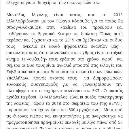
ελέγχεται για τη διαχείριση των οικονομικών του.
Μαντέλας Μιχάλης είναι αυτός που το 2015
αλληλοβρίζονταν με τον Γιώργο Κόσσυβα για το ποιος θα
στρογγυλοκαθίσει στην καρέκλα του προέδρου και
οδήγησαν το Εργατικό Κέντρο σε διάλυση. Όμως αυτά
περάσαν και ξεχάστηκα και το 2019 και βρέθηκαν και οι δυο
τους αγκαλιά σε κοινό ψηφοδέλτιο εναντίον μας ,
αποκαλύπτοντας ότι ο μοναδικός τους εχθρός είναι το ταξικό
κίνημα. Η «σύζευξή» τους κράτησε στο χρόνο ,αφού και
σήμερα οι δυο τους είναι αγκαλιά μπροστά στις εκλογές του
Σαββατοκύριακου στο διασπαστικό σωματείο των Ιδιωτικών
Υπαλλήλων. Κοινός σκοπός τους να διαμορφώσουν
ευνοϊκούς συσχετισμούς για να ξανακερδίσουν την
πλειοψηφία στο επερχόμενο συνέδριο του ΕΚΤ . Ο σκοπός
αγιάζει τα μέσα! . Ο Μ.Μαντέλας είναι κι αυτός πρωτεργάτης
της νοθείας , αφού το 2018 στο σωματείο του (της ΔΕΥΑΤ)
παρουσίασε να έχουν ψηφίσει 300 εργαζόμενοι! Μετά από
τις έντονες πιέσεις και κινητοποιήσεις μας αναγκάστηκε να
πραγματοποιήσει πραγματικές εκλογές με λίγο πάνω από 50
συμμετέχοντες!!! Πλέον τον πήραν χαμπάρι οι συνάδελφοί