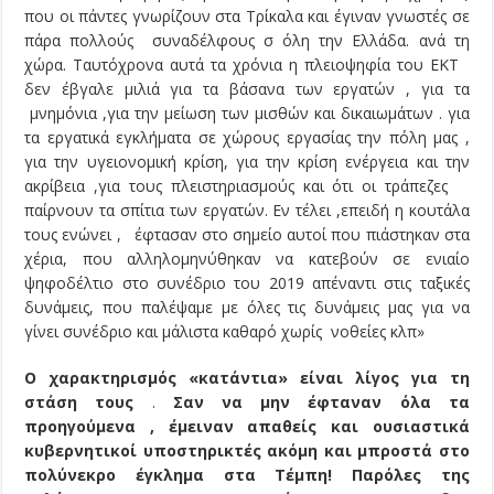
που οι πάντες γνωρίζουν στα Τρίκαλα και έγιναν γνωστές σε
πάρα πολλούς συναδέλφους σ όλη την Ελλάδα. ανά τη
χώρα. Ταυτόχρονα αυτά τα χρόνια η πλειοψηφία του ΕΚΤ
δεν έβγαλε μιλιά για τα βάσανα των εργατών , για τα
μνημόνια ,για την μείωση των μισθών και δικαιωμάτων . για
τα εργατικά εγκλήματα σε χώρους εργασίας την πόλη μας ,
για την υγειονομική κρίση, για την κρίση ενέργεια και την
ακρίβεια ,για τους πλειστηριασμούς και ότι οι τράπεζες
παίρνουν τα σπίτια των εργατών. Εν τέλει ,επειδή η κουτάλα
τους ενώνει , έφτασαν στο σημείο αυτοί που πιάστηκαν στα
χέρια, που αλληλομηνύθηκαν να κατεβούν σε ενιαίο
ψηφοδέλτιο στο συνέδριο του 2019 απέναντι στις ταξικές
δυνάμεις, που παλέψαμε με όλες τις δυνάμεις μας για να
γίνει συνέδριο και μάλιστα καθαρό χωρίς νοθείες κλπ»
Ο χαρακτηρισμός «κατάντια» είναι λίγος για τη
στάση τους
.
Σαν να μην έφταναν όλα τα
προηγούμενα , έμειναν απαθείς και ουσιαστικά
κυβερνητικοί υποστηρικτές ακόμη και μπροστά στο
πολύνεκρο έγκλημα στα Τέμπη! Παρόλες της