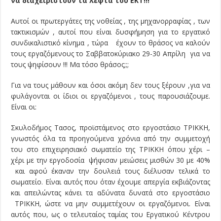
να διαχειριστούν τα λεφτά του ΕΚΤ!!!
Αυτοί οι πρωτεργάτες της νοθείας , της μηχανορραφίας , των
τακτικισμών , αυτοί που είναι δυσφήμηση για το εργατικό
συνδικαλιστικό κίνημα , τώρα έχουν το θράσος να καλούν
τους εργαζόμενους το Σαββατοκύριακο 29-30 Απρίλη για να
τους ψηφίσουν !!! Μα τόσο θράσος;;;
Για να τους μάθουν και όσοι ακόμη δεν τους ξέρουν ,για να
φυλάγονται οι ίδιοι οι εργαζόμενοι , τους παρουσιάζουμε.
Είναι οι:
Σκυλοδήμος Τασος, προϊστάμενος στο εργοστάσιο ΤΡΙΚΚΗ,
γνωστός όλα τα προηγούμενα χρόνια από την συμμετοχή
του στο επιχειρησιακό σωματείο της ΤΡΙΚΚΗ όπου χέρι –
χέρι με την εργοδοσία ψήφισαν μειώσεις μισθών 30 με 40%
και αφού έκαναν την δουλειά τους διέλυσαν τελικά το
σωματείο. Είναι αυτός που όταν έχουμε απεργία εκβιάζοντας
και απειλώντας κάνει τα αδύνατα δυνατά στο εργοστάσιο
ΤΡΙΚΚΗ, ώστε να μην συμμετέχουν οι εργαζόμενοι. Είναι
αυτός που, ως ο τελευταίος ταμίας του Εργατικού Κέντρου