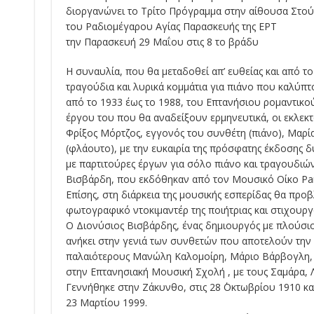
διοργανώνει το Τρίτο Πρόγραμμα στην αίθουσα Στού
του Ραδιομέγαρου Αγίας Παρασκευής της ΕΡΤ
την Παρασκευή 29 Μαΐου στις 8 το βράδυ
Η συναυλία, που θα μεταδοθεί απ’ ευθείας και από τ
τραγούδια και λυρικά κομμάτια για πιάνο που καλύπτ
από το 1933 έως το 1988, του Επτανήσιου ρομαντικο
έργου του που θα αναδείξουν ερμηνευτικά, οι εκλεκτ
Φρίξος Μόρτζος, εγγονός του συνθέτη (πιάνο), Μαρία
(φλάουτο), με την ευκαιρία της πρόσφατης έκδοσης
με παρτιτούρες έργων για σόλο πιάνο και τραγουδιώ
Βισβάρδη, που εκδόθηκαν από τον Μουσικό Οίκο Pa
Επίσης, στη διάρκεια της μουσικής εσπερίδας θα προ
φωτογραφικό ντοκιμαντέρ της ποιήτριας και στιχου
Ο Διονύσιος Βισβάρδης, ένας δημιουργός με πλούσιο 
ανήκει στην γενιά των συνθετών που αποτελούν την
παλαιότερους Μανώλη Καλομοίρη, Μάριο Βάρβογλη, Αι
στην Επτανησιακή Μουσική Σχολή , με τους Σαμάρα, Λ
Γεννήθηκε στην Ζάκυνθο, στις 28 ΄Οκτωβρίου 1910 και
23 Μαρτίου 1999.