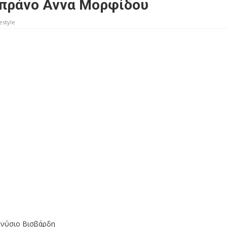
οπράνο Αννα Μορφίδου
estyle
ονύσιο Βισβάρδη