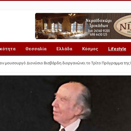
ικότητα
Θεσσαλία
Ελλάδα
Κόσμος
Lifestyle
ν μουσουργό Διονύσιο Βισβάρδη διοργανώνει το Τρίτο Πρόγραμμα της 