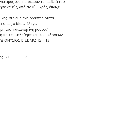
νέτειράς του επηρέασαν τα παιδικά του
ησε καθώς, από πολύ μικρός, έπαιζε
ης, συναυλιακή δραστηριότητα ,
όπως ο ίδιος.. έλεγε..!
όρη του, καταξιωμένη μουσική
η που επιμελήθηκε και των Εκδόσεων
ι ‘’ΔΙΟΝΥΣΙΟΣ ΒΙΣΒΑΡΔΗΣ – 13
ς : 210 6066087