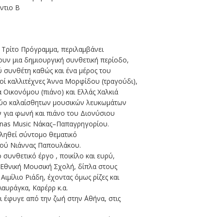
ντιο Β
ο Τρίτο Πρόγραμμα, περιλαμβάνει
ουν μια δημιουργική συνθετική περίοδο,
ύ συνθέτη καθώς και ένα μέρος του
οί καλλιτέχνες Άννα Μορφίδου (τραγούδι),
 Οικονόμου (πιάνο) και Ελλάς Χαλκιά
 δύο καλαίσθητων μουσικών λευκωμάτων
ν για φωνή και πιάνο του Διονύσιου
nas Music Νάκας–Παπαγρηγορίου.
βληθεί σύντομο θεματικό
ργού Νιάννας Παπουλάκου.
συνθετικό έργο , ποικίλο και ευρύ,
 Εθνική Μουσική Σχολή, δίπλα στους
μίλιο Ριάδη, έχοντας όμως ρίζες και
αυράγκα, Καρέρρ κ.α.
 έφυγε από την ζωή στην ΄Αθήνα, στις