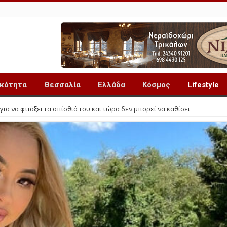
ικότητα
Θεσσαλία
Ελλάδα
Κόσμος
Lifestyle
α να φτιάξει τα οπίσθιά του και τώρα δεν μπορεί να καθίσει