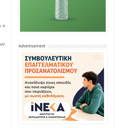
ι ο
ουν
Advertisement