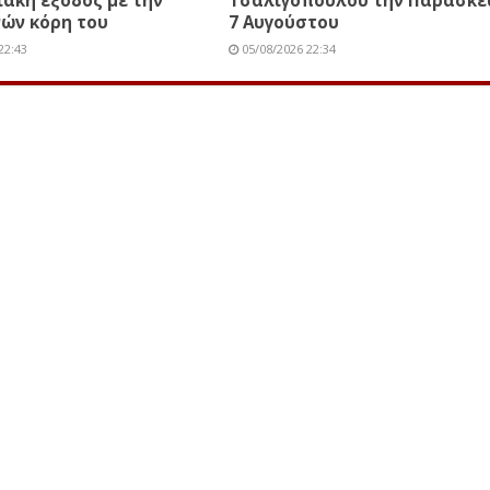
ιακή έξοδος με την
Τσαλιγοπούλου την Παρασκε
ών κόρη του
7 Αυγούστου
22:43
05/08/2026 22:34