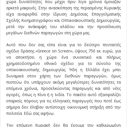
χώρα δυνατότητες που μέχρι πριν λίγα χρόνια έμοιαζαν
αρκετά μακρινές. Στην ανασκόπηση της περασμένης Κυριακής
είχα αναφερθεί στην ίδρυση Δημόσιας Επαγγελματικής
Σχολής Κινηματογράφου και Οπτικοακουστικής Δημιουργίας,
μετά την ανάκαμψη του κλάδου και την προσέλκυση
μεγάλων διεθνών παραγωγών στη χώρα μας.
Αυτό που δεν σας είπα είναι για το δεύτερο πενταετές
σχέδιο δράσης «Greece on Screen», ύψους 750 εκ. ευρώ, για
να αποκτήσει η χώρα ένα συνεκτικό και πλήρως
χρηματοδοτημένο εθνικό σχέδιο για το σύνολο της
οπτικοακουστικής δημιουργίας. Ήδη η Ελλάδα έχει μπει
δυναμικά στον χάρτη των διεθνών παραγωγών, όμως
πιστεύω ότι υπάρχουν ακόμη μεγαλύτερες δυνατότητες τα
επόμενα χρόνια, προσελκύοντας παραγωγές και από νέες
αγορές, όπως η Κίνα ή η Ινδία. Το πακέτο αυτό εξασφαλίζει
επαρκείς πόρους για τις ελληνικές παραγωγές που ποτέ έως
σήμερα δεν έλαβαν αντίστοιχη οικονομική στήριξη από την
πολιτεία. Εδώ σας αφήνω.
Την επόμενη Κυριακή δεν θα έχουμε την καθιερωμένη