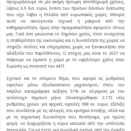
προχωρήσουμε σε μία ακόμη πρόωρη αποπληρωμή χρέους,
ύψους 6,9 δισ. ευρώ, έναντι των πρώτων δανείων διάσωσης
που είχε λάβει η Ελλάδα από ευρωπαϊκές χώρες. Μπορεί
αυτά να ακούγονται τεχνικά ή μακρινά από την
καθημερινότητα, όμως στην πραγματικότητα αφορούν όλους
μας. Γιατί όσο μειώνεται το δημόσιο χρέος, τόσο ενισχύεται
η σταθερότητα της οικονομίας και η δυνατότητα της χώρας να
στηρίζει πολίτες και επιχειρήσεις χωρίς να ξανακυλήσει στα
αδιέξοδα του παρελθόντος. Ο στόχος μας είναι το 2027 να
πάψουμε να είμαστε η χώρα με το υψηλότερο χρέος στην
Ευρώπη ως ποσοστό του ΑΕΠ.
Σχετικό και το επόμενο θέμα, που αφορά τις ρυθμίσεις
οφειλών μέσω εξωδικαστικού μηχανισμού, όπου τον
Απρίλιο καταγράφηκε αύξηση 51% σε σύγκριση με τον
αντίστοιχο περσινό μήνα. Ολοκληρώθηκαν 2.172 νέες
ρυθμίσεις χρεών για αρχικές οφειλές 588 εκ. ευρώ, εξέλιξη
που συνδέεται με τις αλλαγές στα κριτήρια ένταξης, αλλά και
με τη σημαντική δυνατότητα που θεσπίσαμε, για πρώτη
φορά, να διαχωρίζεται η κύρια κατοικία από την υπόλοιπη
περιουσία. Για να έχετε μια συνολική εικόνα, από την έναρξη