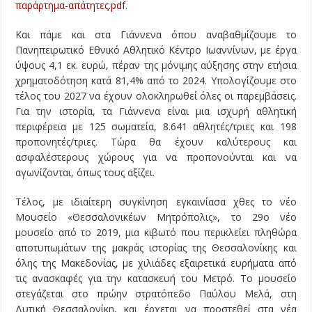
παράρτημα-απάτητες.pdf.
Και πάμε και στα Γιάννενα όπου αναβαθμίζουμε το
Πανηπειρωτικό Εθνικό Αθλητικό Κέντρο Ιωαννίνων, με έργα
ύψους 4,1 εκ. ευρώ, πέραν της μόνιμης αύξησης στην ετήσια
χρηματοδότηση κατά 81,4% από το 2024. Υπολογίζουμε στο
τέλος του 2027 να έχουν ολοκληρωθεί όλες οι παρεμβάσεις.
Για την ιστορία, τα Γιάννενα είναι μια ισχυρή αθλητική
περιφέρεια με 125 σωματεία, 8.641 αθλητές/τριες και 198
προπονητές/τριες. Τώρα θα έχουν καλύτερους και
ασφαλέστερους χώρους για να προπονούνται και να
αγωνίζονται, όπως τους αξίζει.
Τέλος, με ιδιαίτερη συγκίνηση εγκαινίασα χθες το νέο
Μουσείο «Θεσσαλονικέων Μητρόπολις», το 29ο νέο
μουσείο από το 2019, μια κιβωτό που περικλείει πληθώρα
αποτυπωμάτων της μακράς ιστορίας της Θεσσαλονίκης και
όλης της Μακεδονίας, με χιλιάδες εξαιρετικά ευρήματα από
τις ανασκαφές για την κατασκευή του Μετρό. Το μουσείο
στεγάζεται στο πρώην στρατόπεδο Παύλου Μελά, στη
Δυτική Θεσσαλονίκη, και έρχεται να προστεθεί στα νέα