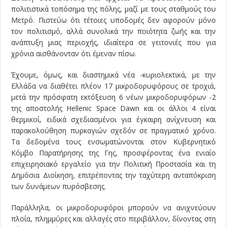
πολιτιστικά τοπόσημα της πόλης, μαζί με τους σταθμούς του
Μετρό. Πιστεύω ότι τέτοιες υποδομές δεν αφορούν μόνο
τον πολιτισμό, αλλά συνολικά την ποιότητα ζωής και την
ανάπτυξη μιας περιοχής, ιδιαίτερα σε γειτονιές που για
χρόνια αισθάνονταν ότι έμεναν πίσω.
Έχουμε, όμως, και διαστημικά νέα -κυριολεκτικά, με την
Ελλάδα να διαθέτει πλέον 17 μικροδορυφόρους σε τροχιά,
μετά την πρόσφατη εκτόξευση 6 νέων μικροδορυφόρων -2
της αποστολής Hellenic Space Dawn και οι άλλοι 4 είναι
θερμικοί, ειδικά σχεδιασμένοι για έγκαιρη ανίχνευση και
παρακολούθηση πυρκαγιών σχεδόν σε πραγματικό χρόνο.
Τα δεδομένα τους ενσωματώνονται στον Κυβερνητικό
Κόμβο Παρατήρησης της Γης, προσφέροντας ένα ενιαίο
επιχειρησιακό εργαλείο για την Πολιτική Προστασία και τη
Δημόσια Διοίκηση, επιτρέποντας την ταχύτερη ανταπόκριση
των δυνάμεων πυρόσβεσης.
Παράλληλα, οι μικροδορυφόροι μπορούν να ανιχνεύουν
πλοία, πλημμύρες και αλλαγές στο περιβάλλον, δίνοντας στη