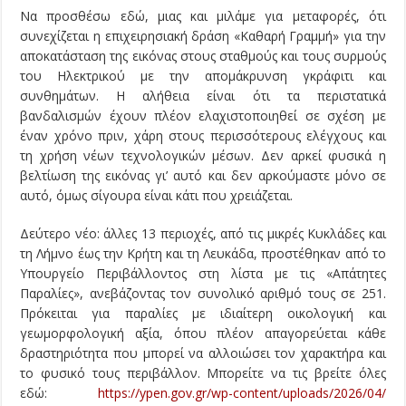
Να προσθέσω εδώ, μιας και μιλάμε για μεταφορές, ότι
συνεχίζεται η επιχειρησιακή δράση «Καθαρή Γραμμή» για την
αποκατάσταση της εικόνας στους σταθμούς και τους συρμούς
του Ηλεκτρικού με την απομάκρυνση γκράφιτι και
συνθημάτων. Η αλήθεια είναι ότι τα περιστατικά
βανδαλισμών έχουν πλέον ελαχιστοποιηθεί σε σχέση με
έναν χρόνο πριν, χάρη στους περισσότερους ελέγχους και
τη χρήση νέων τεχνολογικών μέσων. Δεν αρκεί φυσικά η
βελτίωση της εικόνας γι’ αυτό και δεν αρκούμαστε μόνο σε
αυτό, όμως σίγουρα είναι κάτι που χρειάζεται.
Δεύτερο νέο: άλλες 13 περιοχές, από τις μικρές Κυκλάδες και
τη Λήμνο έως την Κρήτη και τη Λευκάδα, προστέθηκαν από το
Υπουργείο Περιβάλλοντος στη λίστα με τις «Απάτητες
Παραλίες», ανεβάζοντας τον συνολικό αριθμό τους σε 251.
Πρόκειται για παραλίες με ιδιαίτερη οικολογική και
γεωμορφολογική αξία, όπου πλέον απαγορεύεται κάθε
δραστηριότητα που μπορεί να αλλοιώσει τον χαρακτήρα και
το φυσικό τους περιβάλλον. Μπορείτε να τις βρείτε όλες
εδώ:
https://ypen.gov.gr/wp-content/uploads/2026/04/