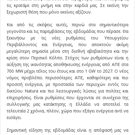
τις κρατάμε στη μνήμη και στην καρδιά μας. Σε εκείνη την
ξεχωριστή θέση που μόνο εκείνες αξίζουν.
Και από τις σκέψεις αυτές, περνώ στα σημαντικότερα
γεγονότα και τις παρεμβάσεις της εβδομάδας που πέρασε. Θα
ξεκινήσω με τις νέες ρυθμίσεις του Υπουργείου
Περιβάλλοντος και Ενέργειας, που αποκτούν ακόμη
μεγαλύτερη σημασία μέσα στη διεθνή αβεβαιότητα και την
κρίση στον Περσικό Κόλπο. Στόχος των ρυθμίσεων είναι η
αύξηση της ικανότητας αποθήκευσης ενέργειας από ΑΠΕ στα
700 MW μέχρι τέλος του έτους και στο 1 GW το 2027. Ο νέος
νόμος προβλέπει περισσότερες ΑΠΕ, καθαρότερη και πιο
προσιτή ενέργεια, με προστασία των περιοχών εντός του
δικτύου Natura και πιο λειτουργικές λύσεις για πολίτες και
επιχειρήσεις. Είναι ρυθμίσεις που έρχονται σε συνέχεια της
συλλογικής μας κατάκτησης η Ελλάδα να αποτελεί τα
τελευταία 2 χρόνια, πλέον, χώρα που εξάγει ενέργεια αντί να
εισάγει.
Σημαντική είδηση της εβδομάδας είναι η απόφασή μας να