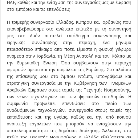
ΗΑΕ, καθώς και την ενίσχυση της συνεργασίας μας με έμφαση
στο εμπόριο και τις επενδύσεις.
Η τριμερής συνεργασία Ελλάδας, Κύπρου και Ιορδανίας που
επαναβεβαιώσαμε στο ανώτατο επίπεδο με τη συνάντησή
μας στο Αμάν αποτελεί υπόδειγμα συνεννόησης και
ειρηνικής συνύπαρξης στην περιοχή, ένα μήνυμα
περισσότερο επίκαιρο από ποτέ. Είμαστε η φυσική γέφυρα
ανάμεσα στην Ιορδανία, τη Μέση Ανατολή και τον Κόλπο με
την Ευρωπαϊκή Ένωση. Όσα συμβαίνουν στην περιοχή
αφορούν άμεσα και την ασφάλεια της Ευρώπης. Στο πλαίσιο
της επίσκεψής μου στο Άμπου Ντάμπι, υπογράψαμε και
στρατηγική συνεργασία με την Κυβέρνηση των Ηνωμένων
Αραβικών Εμιράτων στους τομείς της Τεχνητής Νοημοσύνης,
των νέων τεχνολογιών και των ψηφιακών υποδομών. Η
συμφωνία προβλέπει επενδύσεις στο πεδίο των
αναδυόμενων τεχνολογιών, συνεργασία στους τομείς της
εκπαίδευσης και της υγείας, καθώς και την από κοινού
ανάπτυξη εργαλείων που μπορούν να ενισχύσουν την
αποτελεσματικότητα της δημόσιας διοίκησης. Άλλωστε, στο
πεδίο της Τεχνητής Νοημοσύνης, η Ελλάδα εξελίσσεται σε