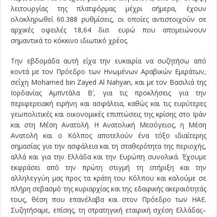
λειτουργίας της πλατφόρμας μέχρι σήμερα, έχουν
ολοκληρωθεί 60.388 ρυθμίσεις, οι οποίες αντιστοιχούν σε
αρχικές οφειλές 18,64 δισ. ευρώ που απομειώνουν
σημαντικά το κόκκινο ιδιωτικό χρέος.
Την εβδομάδα αυτή είχα την ευκαιρία να συζητήσω από
κοντά με τον Πρόεδρο των Ηνωμένων Αραβικών Εμιράτων,
σεΐχη Mohamed bin Zayed Al Nahyan, και με τον Βασιλιά της
Ιορδανίας Αμπντάλα Β’, για τις προκλήσεις για την
περιφερειακή ειρήνη και ασφάλεια, καθώς και τις ευρύτερες
γεωπολιτικές και οικονομικές επιπτώσεις της κρίσης στο Ιράν
και στη Μέση Ανατολή. Η Ανατολική Μεσόγειος, η Μέση
Ανατολή και ο Κόλπος αποτελούν ένα τόξο ιδιαίτερης
σημασίας για την ασφάλεια και τη σταθερότητα της περιοχής,
αλλά και για την Ελλάδα και την Ευρώπη συνολικά. Έχουμε
εκφράσει από την πρώτη στιγμή τη στήριξη και την
αλληλεγγύη μας προς τα κράτη του Κόλπου και καλούμε σε
πλήρη σεβασμό της κυριαρχίας και της εδαφικής ακεραιότητάς
τους, θέση που επανέλαβα και στον Πρόεδρο των ΗΑΕ.
Συζητήσαμε, επίσης, τη στρατηγική εταιρική σχέση Ελλάδας–