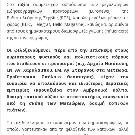
Στο ταξίδι συμμετείχαν εκπρόσωποι των μεγαλύτερων
ειδησεογραφικών πρακτορείων (Euronews), της
Ραδιοτηλεόρασης Σερβίας (RTS), λοιπών μεγάλων μέσων της
χώρας (BLIC, Telegraf, Hello Magazine), καθώς και ορισμένοι
από τους σημαντικότερους διαμορφωτές γνώμης (influencers)
της γειτονικής χώρας.
Οι φιλοξενούμενοι, πέρα από την επίσκεψη στους
κυριότερους φυσικούς και πολιτιστικούς πόρους
που διαθέτουν οι προορισμοί (π.χ. Αρχαία Νικόπολη,
Ι.Ν. Αγ. Χαραλάμπου, Ι.Μ. Αγ. Στεφάνου στα Μετέωρα,
Προϊστορικό Σπήλαιο Θεόπετρας), είχαν την
ευκαιρία να απολαύσουν και ιδιαίτερες θεματικές
εμπειρίες (κρουαζιέρα στον Αμβρακικό κόλπο,
δοκιμή τοπικού ούζου σε αποστακτήριο, οινογευσία
υπό τη σκέπη των Μετεώρων, δοκιμή τοπικών
πιάτων).
Το ταξίδι κέντρισε το ενδιαφέρον των δημοσιογράφων, οι
οποίοι γοητεύτηκαν από τη φιλοξενία των κατοίκων, αλλά