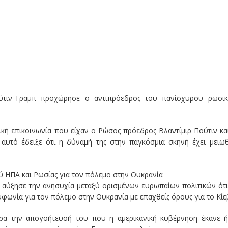
ούτιν-Τραμπ προχώρησε ο αντιπρόεδρος του πανίσχυρου ρωσι
κή επικοινωνία που είχαν ο Ρώσος πρόεδρος Βλαντίμιρ Πούτιν κα
υτό έδειξε ότι η δύναμή της στην παγκόσμια σκηνή έχει μειωθ
ύ ΗΠΑ και Ρωσίας για τον πόλεμο στην Ουκρανία
 αύξησε την ανησυχία μεταξύ ορισμένων ευρωπαίων πολιτικών ότι
ωνία για τον πόλεμο στην Ουκρανία με επαχθείς όρους για το Κίε
ρα την απογοήτευσή του που η αμερικανική κυβέρνηση έκανε 