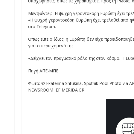
υποχωρήσεις, όπως τις χαρακτήρισε, προς τη Ρωσία, 
Μεντβέντεφ: Η ψυχρή γεροντοκόρη Ευρώπη έχει τρε
«Η ψυχρή γεροντοκόρη Ευρώπη έχει τρελαθεί από φ
στο Telegram.
Οπως είπε ο ίδιος, η Ευρώπη δεν είχε προειδοποιηθε
για το περιεχόμενό της.
«Δείχνει τον πραγματικό ρόλο της στον κόσμο. Η Ευρώ
Πηγή AΠΕ-ΜΠΕ
Φωτο: © Ekaterina Shtukina, Sputnik Pool Photo via A
NEWSROOM IEFIMERIDA.GR