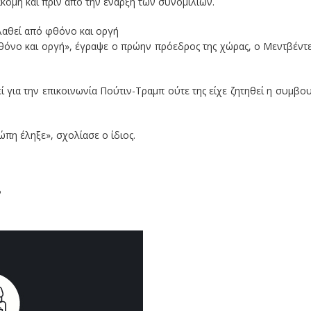
ακόμη και πριν από την έναρξη των συνομιλιών.
λαθεί από φθόνο και οργή
θόνο και οργή», έγραψε ο πρώην πρόεδρος της χώρας, ο Μεντβέντ
ί για την επικοινωνία Πούτιν-Τραμπ ούτε της είχε ζητηθεί η συμβο
πη έληξε», σχολίασε ο ίδιος.
P