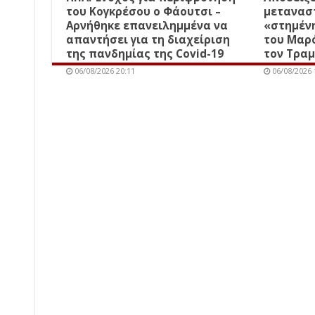
του Κογκρέσου ο Φάουτσι –
μετανασ
Αρνήθηκε επανειλημμένα να
«στημέν
απαντήσει για τη διαχείριση
του Μαρό
της πανδημίας της Covid-19
τον Τρα
06/08/2026 20:11
06/08/2026 