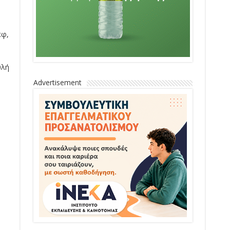
εφ,
υλή
Advertisement