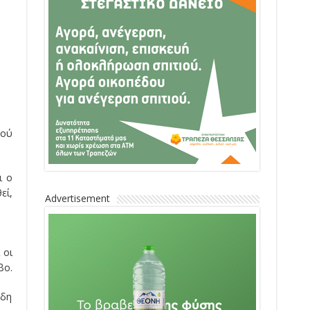
κού
ι ο
εί,
Advertisement
 οι
βο.
ήδη