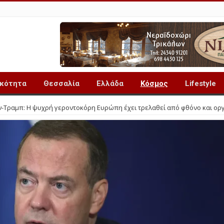
ικότητα
Θεσσαλία
Ελλάδα
Κόσμος
Lifestyle
ν-Τραμπ: Η ψυχρή γεροντοκόρη Ευρώπη έχει τρελαθεί από φθόνο και ορ