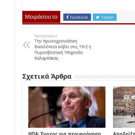
Μοιράσου το
Facebook
Twitter
Προηγούμενο
Την πρωτοχρονιάτικη
Βασιλόπιτα κόβει στις 19/2 η
Πυροσβεστική Υπηρεσία
Καλαμπάκας
Σχετικά Άρθρα
ΗΠΑ: Ένοχος για περιφρόνηση
Αποδείξε