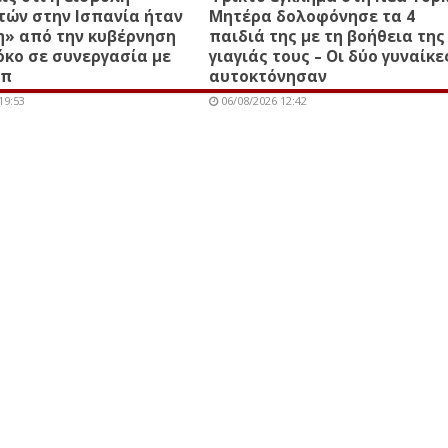
τών στην Ισπανία ήταν
Μητέρα δολοφόνησε τα 4
η» από την κυβέρνηση
παιδιά της με τη βοήθεια της
κο σε συνεργασία με
γιαγιάς τους – Οι δύο γυναίκε
μπ
αυτοκτόνησαν
19:53
06/08/2026 12:42