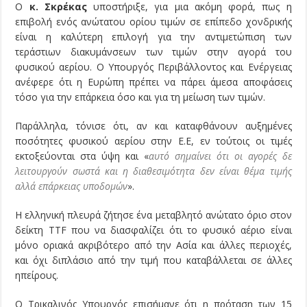
Ο
κ. Σκρέκας
υποστήριξε, για μια ακόμη φορά, πως η
επιβολή ενός ανώτατου ορίου τιμών σε επίπεδο χονδρικής
είναι η καλύτερη επιλογή για την αντιμετώπιση των
τεράστιων διακυμάνσεων των τιμών στην αγορά του
φυσικού αερίου. Ο Υπουργός Περιβάλλοντος και Ενέργειας
ανέφερε ότι η Ευρώπη πρέπει να πάρει άμεσα αποφάσεις
τόσο για την επάρκεια όσο και για τη μείωση των τιμών.
Παράλληλα, τόνισε ότι, αν και καταφθάνουν αυξημένες
ποσότητες φυσικού αερίου στην Ε.Ε, εν τούτοις οι τιμές
εκτοξεύονται στα ύψη και «
αυτό σημαίνει ότι οι αγορές δε
λειτουργούν σωστά και η διαθεσιμότητα δεν είναι θέμα τιμής
αλλά επάρκειας υποδομών
».
Η ελληνική πλευρά ζήτησε ένα μεταβλητό ανώτατο όριο στον
δείκτη TTF που να διασφαλίζει ότι το φυσικό αέριο είναι
μόνο οριακά ακριβότερο από την Ασία και άλλες περιοχές,
και όχι διπλάσιο από την τιμή που καταβάλλεται σε άλλες
ηπείρους.
Ο Τρικαλινός Υπουργός επισήμανε ότι η πρόταση των 15