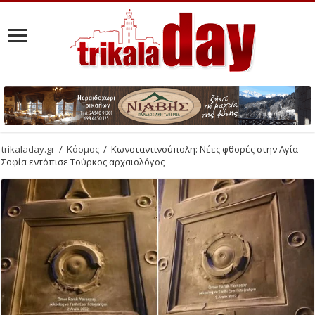
trikaladay.gr
/
Κόσμος
/
Κωνσταντινούπολη: Νέες φθορές στην Αγία
Σοφία εντόπισε Τούρκος αρχαιολόγος