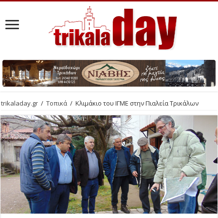
trikaladay.gr
/
Τοπικά
/
Kλιμάκιο του ΙΓΜΕ στην Πιαλεία Τρικάλων