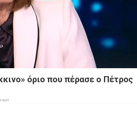
κκινο» όριο που πέρασε ο Πέτρος
estyle