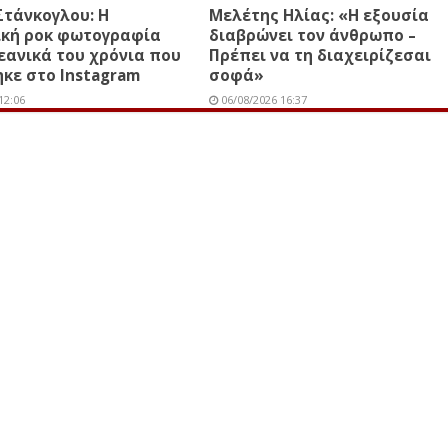
Στάνκογλου: Η
Μελέτης Ηλίας: «Η εξουσία
ική ροκ φωτογραφία
διαβρώνει τον άνθρωπο –
εανικά του χρόνια που
Πρέπει να τη διαχειρίζεσαι
κε στο Instagram
σοφά»
12:06
06/08/2026 16:37