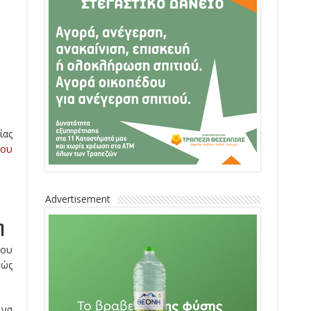
ίας
ρου
Advertisement
η
που
βώς
 να