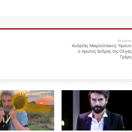
Επόμενο
Ανδρέας Μικρούτσικος: Ήμουν
ο πρώτος άνδρας της Ολγας
Τρέμη