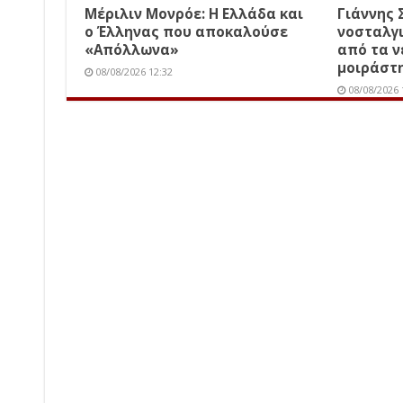
Μέριλιν Μονρόε: Η Ελλάδα και
Γιάννης 
ο Έλληνας που αποκαλούσε
νοσταλγ
«Απόλλωνα»
από τα ν
μοιράστη
08/08/2026 12:32
08/08/2026 