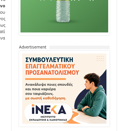
ινο
μου
γος
 ως
ατί
 να
Advertisement