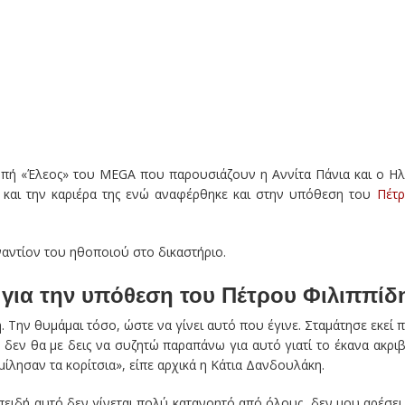
πή «Έλεος» του MEGA που παρουσιάζουν η Αννίτα Πάνια και ο Ηλ
ή και την καριέρα της ενώ αναφέρθηκε και στην υπόθεση του
Πέτ
αντίον του ηθοποιού στο δικαστήριο.
για την υπόθεση του Πέτρου Φιλιππίδ
 Την θυμάμαι τόσο, ώστε να γίνει αυτό που έγινε. Σταμάτησε εκεί 
ε δεν θα με δεις να συζητώ παραπάνω για αυτό γιατί το έκανα ακρι
μίλησαν τα κορίτσια», είπε αρχικά η Κάτια Δανδουλάκη.
ειδή αυτό δεν γίνεται πολύ κατανοητό από όλους, δεν μου αρέσει