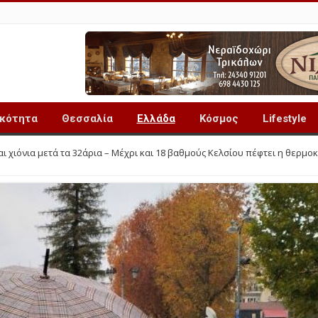
ικότητα
Θεσσαλία
Ελλάδα
Κόσμος
Lifestyle
αι χιόνια μετά τα 32άρια – Μέχρι και 18 βαθμούς Κελσίου πέφτει η θερμο