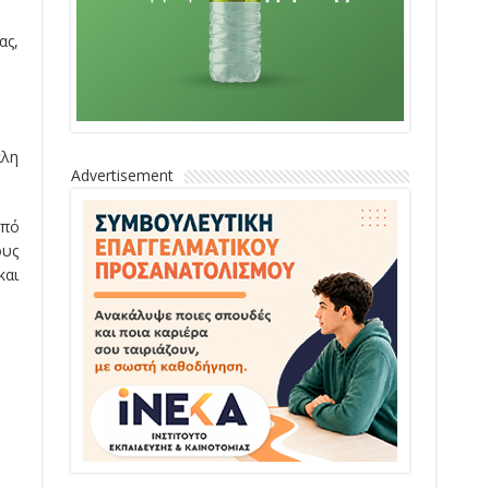
ας,
άλη
Advertisement
από
ους
και