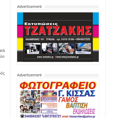
Advertisement
ατά
ρύο
ρός
Advertisement