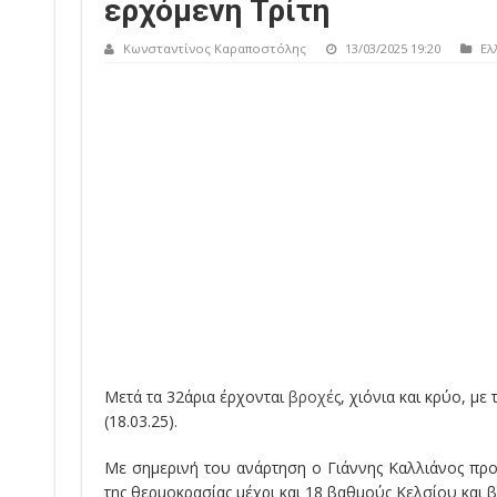
ερχόμενη Τρίτη
Κωνσταντίνος Καραποστόλης
13/03/2025 19:20
Ελ
Μετά τα 32άρια έρχονται
βροχές
, χιόνια και κρύο, με
(18.03.25).
Με σημερινή του ανάρτηση ο Γιάννης Καλλιάνος προ
της θερμοκρασίας μέχρι και 18 βαθμούς Κελσίου και β