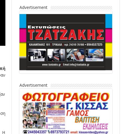
Advertisement
πή
φαν
Advertisement
ζαν
ηση
. Η