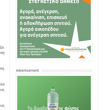
ζει
οπή
στη
Advertisement
οία
ίνη
 ως