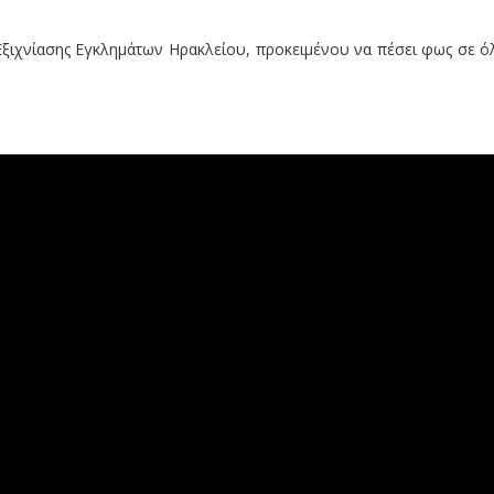
ξιχνίασης Εγκλημάτων Ηρακλείου, προκειμένου να πέσει φως σε ό