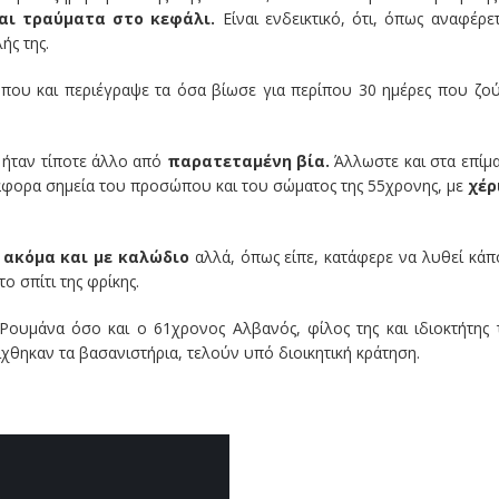
αι τραύματα στο κεφάλι.
Είναι ενδεικτικό, ότι, όπως αναφέρετ
ής της.
που και περιέγραψε τα όσα βίωσε για περίπου 30 ημέρες που ζο
ν ήταν τίποτε άλλο από
παρατεταμένη βία.
Άλλωστε και στα επίμ
ιάφορα σημεία του προσώπου και του σώματος της 55χρονης, με
χέρ
ι ακόμα και με καλώδιο
αλλά, όπως είπε, κατάφερε να λυθεί κάπ
ο σπίτι της φρίκης.
Ρουμάνα όσο και ο 61χρονος Αλβανός, φίλος της και ιδιοκτήτης 
ίχθηκαν τα βασανιστήρια, τελούν υπό διοικητική κράτηση.