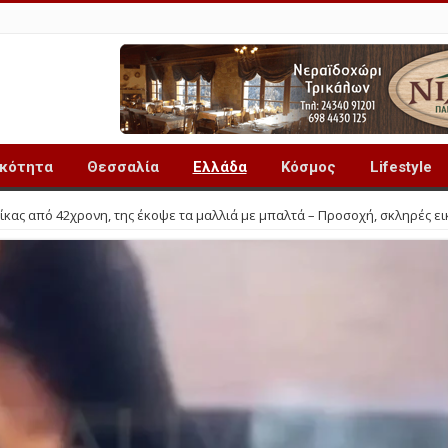
ικότητα
Θεσσαλία
Ελλάδα
Κόσμος
Lifestyle
κας από 42χρονη, της έκοψε τα μαλλιά με μπαλτά – Προσοχή, σκληρές ει