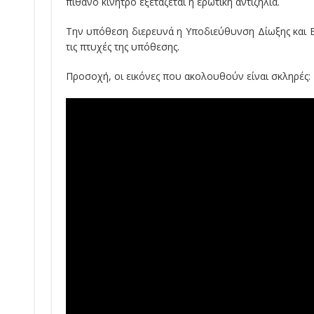
πιθανό κίνητρο εξετάζεται η ερωτική αντιζηλία.
Την υπόθεση διερευνά η Υποδιεύθυνση Δίωξης και Ε
τις πτυχές της υπόθεσης.
Προσοχή, οι εικόνες που ακολουθούν είναι σκληρές: