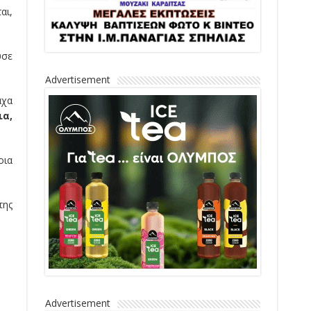
αι,
ύσε
Advertisement
αχα
ια,
οια
της
Advertisement