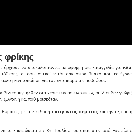
ης φρίκης
ς άρχισαν να αποκαλύπτονται με αφορμή μία καταγγελία για
κλο
πόθεσης, οι αστυνομικοί εντόπισαν σειρά βίντεο που κατέγρα
 άμεση κινητοποίηση για τον εντοπισμό της παθούσας.
αχα βίντεο περιήλθαν στα χέρια των αστυνομικών, οι ίδιοι δεν γνώρι
αν ζωντανή και πού βρισκόταν.
υ θύματος, με την έκδοση
επείγοντος σήματος
και την αξιοποί
ονη τα ξημερώματα της 3ης Ιουλίου, σε σπίτι στην οδό Ερωφίλης