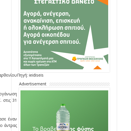
αρθενίου
Πηγή: ieidiseis
Advertisement
οργάνωση
. στις 31
ιασε έναν
ο άντρας