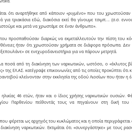
ωτικά.
μάται ότι αναρτήθηκε από κάποιον
«
ριγμένο
»
που του χρωστούσαν 
σά για
τριακάσια
εδώ, διακόσια εκεί θα γίνουμε
τσιμπ
…. (σ.σ. ενν
ιστούμε και μετά να χρωστάμε σε έναν άνθρωπο
».
ς που προσπαθούσαν διαρκώς να εκμεταλλευτούν την πίστη του κό
θένειες ήταν ότι χρωστούσαν χρήματα σε διάφορα πρόσωπα. Δεν 
«
ξεπουλάνε
»
σε ενεχυροδανειστήρια για να πάρουν μετρητά.
γάλα ποσά από τη διακίνηση των ναρκωτικών, ωστόσο, ο
«
έκλυτος β
ς
»
της ΕΛ.ΑΣ. κατέγραψε επικοινωνίες από τις οποίες προκύπτει ότι
α ραντεβού κλείνονταν στην εκκλησία της οδού Λιοσίων που ήταν η 
, ηλικίας 46 ετών, ήταν και ο ίδιος χρήσης ναρκωτικών ουσιών. Φ
Αγίου Παρθενίου πείθοντάς τους να πηγαίνουν στη δική του 
που φέρεται ως αρχηγός του κυκλώματος και η οποία περιγράφεται
η διακίνηση ναρκωτικών.
Εκτιμάτ
αι
ότι
«
συνεργάστηκε
»
με τους ρα