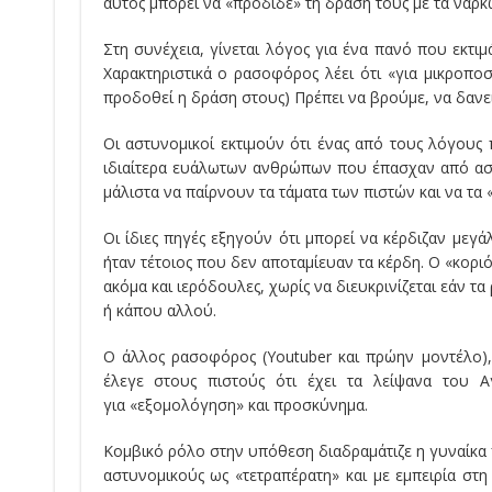
αυτός μπορεί να
«
πρόδιδε
»
τη δράση τους με τα ναρκ
Στη συνέχεια, γίνεται λόγος για ένα πανό που εκτι
Χαρακτηριστικά ο ρασοφόρος λέει ότι
«
για μικροπο
προδοθεί η δράση στους) Πρέπει να βρούμε, να δανε
Οι αστυνομικοί εκτιμούν ότι ένας από τους λόγου
ιδιαίτερα ευάλωτων ανθρώπων που έπασχαν από ασ
μάλιστα να παίρνουν τα τάματα των πιστών και να τα
Οι ίδιες πηγές εξηγούν ότι μπορεί να κέρδιζαν με
ήταν τέτοιος που δεν αποταμίευαν τα κέρδη. Ο
«
κοριό
ακόμα και ιερόδουλες, χωρίς να διευκρινίζεται εάν τ
ή κάπου αλλού.
Ο άλλος ρασοφόρος (
Youtuber
και π
ρώην
μοντέλο
)
έλεγε στους πιστούς ότι έχει τα λείψανα του 
για
«
εξομολόγηση
»
και προσκύνημα.
Κομβικό ρόλο στην υπόθεση διαδραμάτιζε η γυναίκα 
αστυνομικούς ως
«
τετρ
απ
έρ
α
τη
»
και με εμπειρία στ