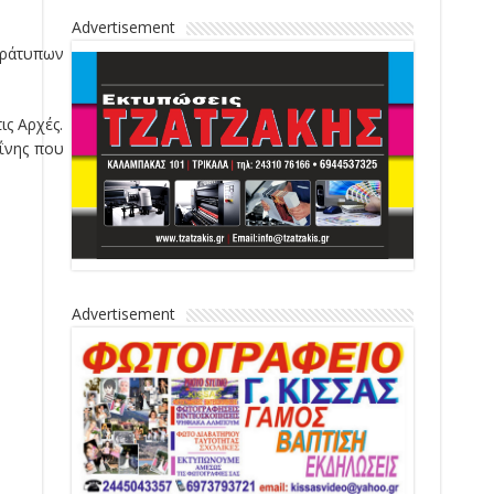
Advertisement
αράτυπων
ς Αρχές.
αΐνης που
Advertisement