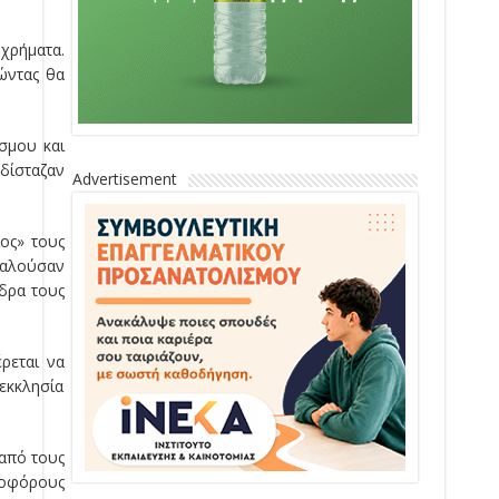
χρήματα.
οώντας θα
σμου και
δίσταζαν
Advertisement
ίος
»
τους
 καλούσαν
έδρα τους
έρεται να
εκκλησία
 από τους
σοφόρους