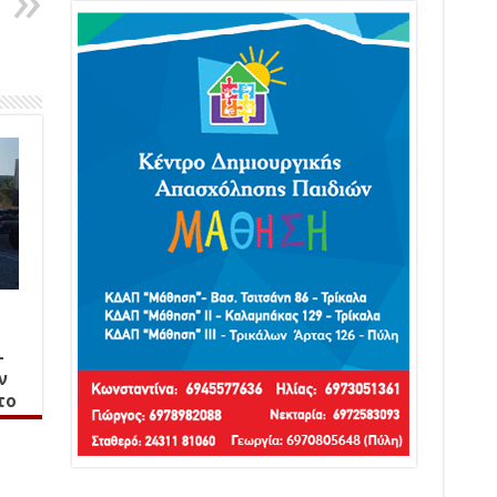
–
ν
το