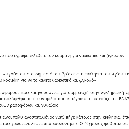
νό που έγραφε
«
κλέβετε τον κοσμάκη για ναρκωτικά και ζιγκολό
».
 Αυγούστου στο σημείο όπου βρίσκεται η εκκλησία του Αγίου Π
υ κοσμάκη για να τα κάνετε ναρκωτικά και ζιγκολό
».
σοφόρους που κατηγορούνται για συμμετοχή στην εγκληματική 
 αποκαλύφθηκε από συνομιλία που κατέγραψε ο
«
κοριός
»
της ΕΛ.ΑΣ
ενων ρασοφόρων και γυναίκας.
 είναι πολύ αναστατωμένος γιατί πήγε κάποιος στην εκκλησία, έπ
ότι του χρωστάνε λεφτά από
«
συνάντηση
».
Ο 40χρονος φοβόταν ότι 