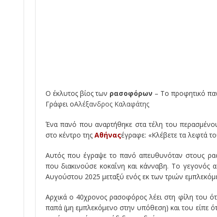
Ο έκλυτος βίος των
ρασοφόρων
–
Το προφητικό πα
Γράφει ο
Αλέξανδρος Καλαφάτης
Ένα πα
νό
που αναρτήθηκε στα τέλη του περασμένου
στο κέντρο της
Αθήνας
έγραφε:
«
Κλέβετε τα λεφτά το
Αυτός που έγραψε το πανό απευθυνόταν στους ρα
που διακινούσε κοκαΐνη και κάνναβη. Το γεγονός
Αυγούστου 2025 μεταξύ ενός εκ των τριών εμπλεκόμ
Αρχικά ο 40χρονος ρασοφόρος λέει στη φίλη του ότι
παπά (μη εμπλεκόμενο στην υπόθεση) και του είπε 