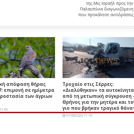
της Μις Ισραήλ προς την
Παλαιστίνια διαγωνιζόμενη
που προκάλεσε αντιδράσεις
ική απόφαση θήρας
Τροχαίο στις Σέρρες:
7: επιμονή σε ημίμετρα
«Διαλύθηκαν» τα αυτοκίνητα
προστασία των άγριων
από τη μετωπική σύγκρουση 
Θρήνος για την μητέρα και το
γιο που βρήκαν τραγικό θάνα
11:44
07/08/2026 11:18