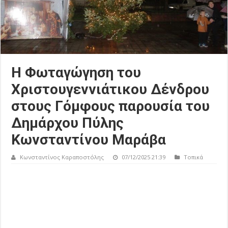
Η Φωταγώγηση του
Χριστουγεννιάτικου Δένδρου
στους Γόμφους παρουσία του
Δημάρχου Πύλης
Κωνσταντίνου Μαράβα
Κωνσταντίνος Καραποστόλης
07/12/2025 21:39
Τοπικά