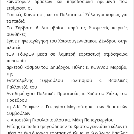
καινοτόμων δράσεων και παραδοσιακά δρώμενα που
ετοίμασαν οι
Τοπικές Κοινότητες και οι Πολιτιστικοί Σύλλογοι κυρίως για
τα παιδιά.
Το Σάββατο 6 Δεκεμβρίου παρά τις δυσμενείς καιρικές
συνθήκες,
έγινε η φωταγώγηση του Χριστουγεννιάτικου Δένδρου στην
πλατεία
των Γόμφων μέσα σε λαμπερή εορταστική ατμόσφαιρα
παρουσία
αρκετού κόσμου του Δημάρχου Πύλης κ. Κων/νου Μαράβα,
της
Εντεταλμένης Συμβούλου Πολιτισμού κ. Βασιλικής
Παλλαντζά, του
Αντιδημάρχου Πολιτικής Προστασίας κ. Χρήστου Ζιάκα, του
Προέδρου
τη Δ.Κ. Γόμφων κ. Γεωργίου Μαγκούτη και των δημοτικών
Συμβούλων
κ. Αποστόλη Γκουλιόπουλου και Μάκη Παπαγεωργίου.
Επίσης τα παιδιά τραγούδησαν τα Χριστουγεννιάτικα κάλαντα
μέσα σε ένα όμορφο εορταστικό κλίμα, ενώ ο Άγιος Βασίλης