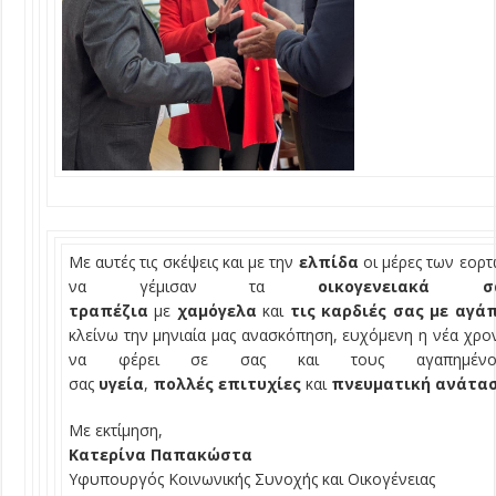
Με αυτές τις σκέψεις και με την
ελπίδα
οι μέρες των εορ
να γέμισαν τα
οικογενειακά σ
τραπέζια
με
χαμόγελα
και
τις καρδιές σας με αγά
κλείνω την μηνιαία μας ανασκόπηση, ευχόμενη η νέα χρο
να φέρει σε σας και τους αγαπημένο
σας
υγεία
,
πολλές
επιτυχίες
και
πνευματική
ανάτα
Με εκτίμηση,
Κατερίνα Παπακώστα
Υφυπουργός Κοινωνικής Συνοχής και Οικογένειας