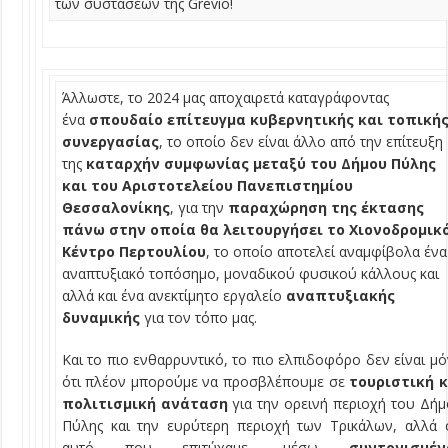
των συστάσεων της Grevio!
Άλλωστε, το 2024 μας αποχαιρετά καταγράφοντας
ένα
σπουδαίο επίτευγμα κυβερνητικής και τοπική
συνεργασίας
, το οποίο δεν είναι άλλο από την επίτευξη
της
καταρχήν συμφωνίας μεταξύ του Δήμου Πύλης
και του Αριστοτελείου Πανεπιστημίου
Θεσσαλονίκης
, για την
παραχώρηση της έκτασης
πάνω στην οποία θα λειτουργήσει το Χιονοδρομικ
Κέντρο Περτουλίου
, το οποίο αποτελεί αναμφίβολα ένα
αναπτυξιακό τοπόσημο, μοναδικού φυσικού κάλλους και
αλλά και ένα ανεκτίμητο εργαλείο
αναπτυξιακής
δυναμικής
για τον τόπο μας.
Και το πιο ενθαρρυντικό, το πιο ελπιδοφόρο δεν είναι μ
ότι πλέον μπορούμε να προσβλέπουμε σε
τουριστική κ
πολιτισμική ανάταση
για την ορεινή περιοχή του Δή
Πύλης και την ευρύτερη περιοχή των Τρικάλων, αλλά 
αυτό που επιτύχαμε, μέσω
συντονισμέν