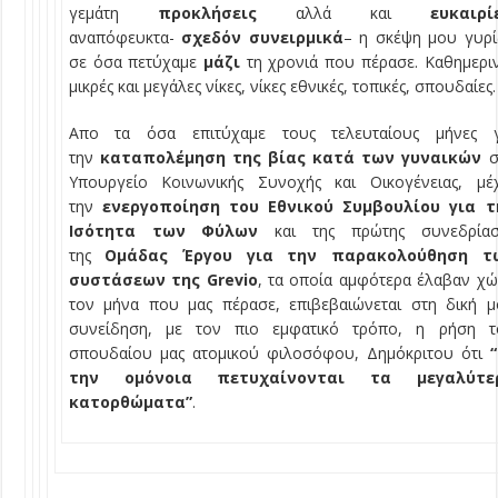
γεμάτη
προκλήσεις
αλλά και
ευκαιρί
αναπόφευκτα-
σχεδόν συνειρμικά
– η σκέψη μου γυρί
σε όσα πετύχαμε
μάζι
τη χρονιά που πέρασε. Καθημερι
μικρές και μεγάλες νίκες, νίκες εθνικές, τοπικές, σπουδαίες.
Απο τα όσα επιτύχαμε τους τελευταίους μήνες γ
την
καταπολέμηση της βίας κατά των γυναικών
σ
Υπουργείο Κοινωνικής Συνοχής και Οικογένειας, μέχ
την
ενεργοποίηση του Εθνικού Συμβουλίου για τ
Ισότητα των Φύλων
και της πρώτης συνεδρίασ
της
Ομάδας Έργου για την παρακολούθηση τ
συστάσεων της Grevio
, τα οποία αμφότερα έλαβαν χ
τον μήνα που μας πέρασε, επιβεβαιώνεται στη δική 
συνείδηση, με τον πιο εμφατικό τρόπο, η ρήση τ
σπουδαίου μας ατομικού φιλοσόφου, Δημόκριτου ότι
“
την ομόνοια πετυχαίνονται τα μεγαλύτε
κατορθώματα”
.