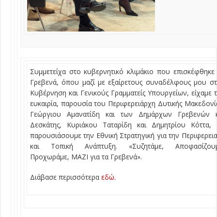
Συμμετείχα στο κυβερνητικό κλιμάκιο που επισκέφθηκε
Γρεβενά, όπου μαζί με εξαίρετους συναδέλφους μου σ
Κυβέρνηση και Γενικούς Γραμματείς Υπουργείων, είχαμε 
ευκαιρία, παρουσία του Περιφερειάρχη Δυτικής Μακεδονί
Γεώργιου Αμανατίδη και των Δημάρχων Γρεβενών κ
Δεσκάτης, Κυριάκου Ταταρίδη και Δημητρίου Κόττα, 
παρουσιάσουμε την Εθνική Στρατηγική για την Περιφερει
και Τοπική Ανάπτυξη. «Συζητάμε, Αποφασίζουμ
Προχωράμε, ΜΑΖΙ για τα Γρεβενά».
Διάβασε περισσότερα
εδώ.