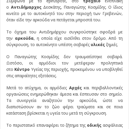
Σύμφωνα με το epiruspost, στο
τροχαίο
ενεπλάκη
ο
Αντιδήμαρχος
Δεσκάτης, Παναγιώτης Κοσμίδης. Ο ίδιος
κινείτο με το αυτοκίνητό του στην περιοχή των Γρεβενών,
όταν είδε την αρκούδα να πετάγεται μπροστά του.
Το όχημα του Αντιδημάρχου συγκρούστηκε σφοδρά με
την
αρκούδα
, η οποία είχε εισέλθει στον δρόμο. Από τη
σύγκρουση, το αυτοκίνητο υπέστη σοβαρές
υλικές
ζημιές.
Ο Παναγιώτης Κοσμίδης δεν τραυματίστηκε σοβαρά.
Ωστόσο, οι αρμόδιοι τον μετέφεραν προληπτικά
στο
Κέντρο
Υγείας της περιοχής, προκειμένου να υποβληθεί
στις απαραίτητες εξετάσεις.
Μετά το ατύχημα, οι αρμόδιες
Αρχές
και περιβαλλοντικές
οργανώσεις ενημερώθηκαν άμεσα και έσπευσαν στο σημείο.
Τα συνεργεία αναζητούν την αρκούδα, ώστε να
διαπιστώσουν αν το ζώο φέρει τραύματα και σε ποια
κατάσταση βρίσκεται η υγεία του μετά τη σύγκρουση.
Το περιστατικό επαναφέρει το ζήτημα της
οδικής
ασφάλειας