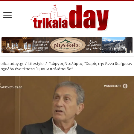
trikaladay.gr
/
Lifestyle
/
Γιώργος Νταλάρας: “Χωρίς την Άννα θα ήμουν
σχεδόν ένα τίποτα. Ήμουν παλιόπαιδο”