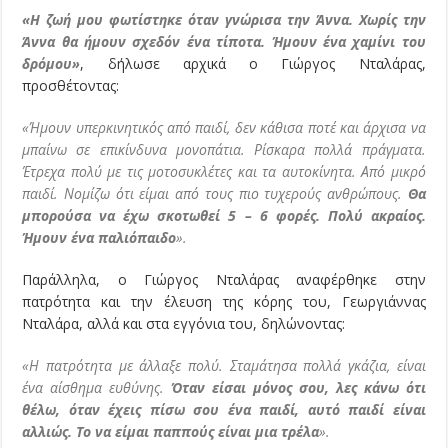
«Η ζωή μου φωτίστηκε όταν γνώρισα την Άννα. Χωρίς την
Άννα θα ήμουν σχεδόν ένα τίποτα. Ήμουν ένα χαμίνι του
δρόμου»
, δήλωσε αρχικά ο Γιώργος Νταλάρας,
προσθέτοντας:
«Ήμουν υπερκινητικός από παιδί, δεν κάθισα ποτέ και άρχισα να
μπαίνω σε επικίνδυνα μονοπάτια. Ρίσκαρα πολλά πράγματα.
Έτρεχα πολύ με τις μοτοσυκλέτες και τα αυτοκίνητα. Από μικρό
παιδί. Νομίζω ότι είμαι από τους πιο τυχερούς ανθρώπους.
Θα
μπορούσα να έχω σκοτωθεί 5 – 6 φορές. Πολύ ακραίος.
Ήμουν ένα παλιόπαιδο
».
Παράλληλα, ο Γιώργος Νταλάρας αναφέρθηκε στην
πατρότητα και την έλευση της κόρης του, Γεωργιάννας
Νταλάρα, αλλά και στα εγγόνια του, δηλώνοντας:
«Η πατρότητα με άλλαξε πολύ. Σταμάτησα πολλά γκάζια, είναι
ένα αίσθημα ευθύνης.
Όταν είσαι μόνος σου, λες κάνω ότι
θέλω, όταν έχεις πίσω σου ένα παιδί, αυτό παιδί είναι
αλλιώς. Το να είμαι παππούς είναι μια τρέλα
».