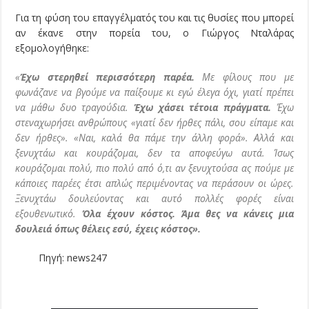
Για τη φύση του επαγγέλματός του και τις θυσίες που μπορεί
αν έκανε στην πορεία του, ο Γιώργος Νταλάρας
εξομολογήθηκε:
«
Έχω στερηθεί περισσότερη παρέα.
Με φίλους που με
φωνάζανε να βγούμε να παίξουμε κι εγώ έλεγα όχι, γιατί πρέπει
να μάθω δυο τραγούδια.
Έχω χάσει τέτοια πράγματα.
Έχω
στεναχωρήσει ανθρώπους «γιατί δεν ήρθες πάλι, σου είπαμε και
δεν ήρθες». «Ναι, καλά θα πάμε την άλλη φορά». Αλλά και
ξενυχτάω και κουράζομαι, δεν τα αποφεύγω αυτά. Ίσως
κουράζομαι πολύ, πιο πολύ από ό,τι αν ξενυχτούσα ας πούμε με
κάποιες παρέες έτσι απλώς περιμένοντας να περάσουν οι ώρες.
Ξενυχτάω δουλεύοντας και αυτό πολλές φορές είναι
εξουθενωτικό.
Όλα έχουν κόστος. Άμα θες να κάνεις μια
δουλειά όπως θέλεις εσύ, έχεις κόστος».
Πηγή: news247