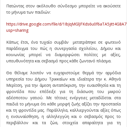
Πατώντας στον ακόλουθο σύνδεσμο μπορείτε να ακούσετε
το μήνυμα των παιδιών:
https://drive.google.com/file/d/1IbJqMGlJFKds6u0f6aTA5jitt4G8A
usp=sharing
Κάπως έτσι, ένα τυχαίο συμβάν μετατράπηκε σε φωτεινό
παράδειγμα του πώς η συνεργασία σχολείου, Δήμου και
κοινωνίας μπορεί να διαμορφώσει πολίτες με αξίες,
υπευθυνότητα και σεβασμό προς κάθε ζωντανό πλάσμα.
Θα θέλαμε λοιπόν να ευχαριστούμε θερμά την αρμόδια
υπηρεσία του Δήμου Τρικκαίων και ιδιαίτερα την κ. Αθηνά
Μερίτση, για την άμεση ανταπόκριση, την ευαισθησία και τη
φροντίδα που επέδειξε για τη διάσωση του μικρού
αδέσποτου γατιού. Με τέτοιες ενέργειες μεταδίδεται στα
παιδιά το μήνυμα ότι κάθε μορφή ζωής αξίζει την προστασία
και τη φροντίδα μας. Παράλληλα, καλλιεργούνται αξίες όπως
η ενσυναίσθηση, η αλληλεγγύη και ο σεβασμός προς το
περιβάλλον και τα ζώα, στοιχεία απαραίτητα για τη