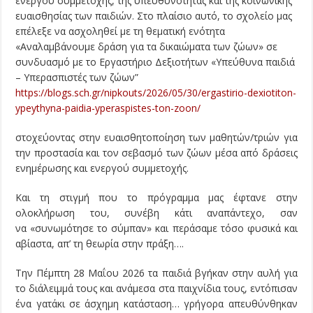
ενεργού συμμετοχής, της υπευθυνότητας και της κοινωνικής
ευαισθησίας των παιδιών. Στο πλαίσιο αυτό, το σχολείο μας
επέλεξε να ασχοληθεί με τη θεματική ενότητα
«Αναλαμβάνουμε δράση για τα δικαιώματα των ζώων» σε
συνδυασμό με το Εργαστήριο Δεξιοτήτων «Υπεύθυνα παιδιά
– Υπερασπιστές των ζώων”
https://blogs.sch.gr/nipkouts/2026/05/30/ergastirio-dexiotiton-
ypeythyna-paidia-yperaspistes-ton-zoon/
στοχεύοντας στην ευαισθητοποίηση των μαθητών/τριών για
την προστασία και τον σεβασμό των ζώων μέσα από δράσεις
ενημέρωσης και ενεργού συμμετοχής.
Και τη στιγμή που το πρόγραμμα μας έφτανε στην
ολοκλήρωση του, συνέβη κάτι αναπάντεχο, σαν
να «συνωμότησε το σύμπαν» και περάσαμε τόσο φυσικά και
αβίαστα, απ’ τη θεωρία στην πράξη….
Την Πέμπτη 28 Μαΐου 2026 τα παιδιά βγήκαν στην αυλή για
το διάλειμμά τους και ανάμεσα στα παιχνίδια τους, εντόπισαν
ένα γατάκι σε άσχημη κατάσταση… γρήγορα απευθύνθηκαν