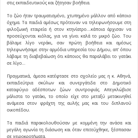
στις εκπαιδευτικούς και ζήτησαν βοήθεια.
Το ζώο ήταν τραυματισμένο, χτυπημένο μάλλον από κάποιο
όχημα. Τα παιδιά αμέσως πρότειναν να τηλεφωνήσουμε στη
φιλοζωική εταιρεία ή στον κτηνίατρο….κάποια άρχισαν να
προσεύχονται κιόλας, για να γίνει καλά το μικρό ζώο. Του
βάλαμε λίγο νεράκι, σαν πρώτη βοήθεια και αμέσως
τηλεφωνήσαμε στην αρμόδια υπηρεσία του Δήμου, απ’ όπου
λάβαμε τη διαβεβαίωση ότι κάποιος θα παραλάβει το γατάκι
σε λίγο…
Πραγματικά, άμεσα κατέφτασε στο σχολείο μας η κ. Αθηνά,
εκπαιδεύτρια σκύλων και συνεργάτιδα στο Δημοτικό
καταφύγιο αδέσποτων ζώων συντροφιάς. Απεγκλώβισε
μάλιστα το γατάκι, το οποίο είχε στο μεταξύ μετακινηθεί
ανάμεσα στον φράχτη της αυλής μας και του διπλανού
οικοπέδου.
Τα παιδιά παρακολουθούσαν με κομμένη την ανάσα και
μεγάλη αγωνία τη διάσωση και όταν επιτεύχθηκε, ξέσπασαν
σε χειροκροτήματα.