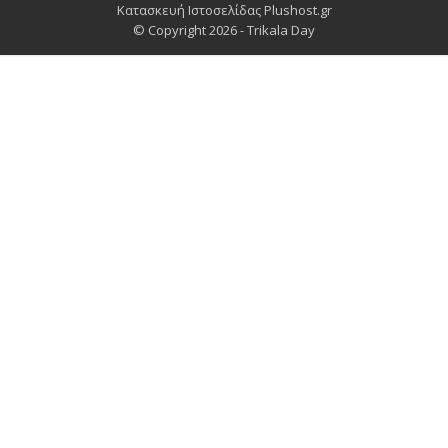
Κατασκευή Ιστοσελίδας Plushost.gr
© Copyright 2026 -
Trikala Day