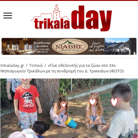
trikaladay.gr
/
Τοπικά
/
«Γίνε εθελοντής για τα ζώα» στο 33ο
Νηπιαγωγείο Τρικάλων με τη συνδρομή του Δ. Τρικκαίων (ΦΩΤΟ)