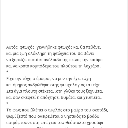
Αυτός, φτωχός γεννήθηκε φτωχός και θα πεθάνει
και μια ζωή ολόκληρη τη φτώχεια του θα βάνει
να ξορκίζει πιστά κι ανέλπιδα της πείνας την κατάρα
και να κρατά κομπόδεμα του πλούτου τη λαχτάρα .
*
Είχε την τύχη ο άμοιρος να μην την έχει τύχη
και όμηρος ανδρώθηκε στης φτωχολογιάς τα τείχη.
Στα άγια πλούτη στέκεται ,στη γλύκα τους ξεχνιέται
και σαν σκεφτεί τ’ απόχτησε, θυμάται και χτυπιέται.
*
Το φως που βλέπει ο τυφλός στο μαύρο του σκοτάδι,
ψωμί ζεστό που ονειρεύεται ο νηστικός το βράδυ,
αστράφτουνε στη φτώχεια του θεόσταλτο χρυσάφι