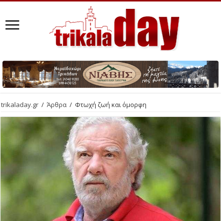
trikaladay.gr
/
Άρθρα
/
Φτωχή ζωή και όμορφη