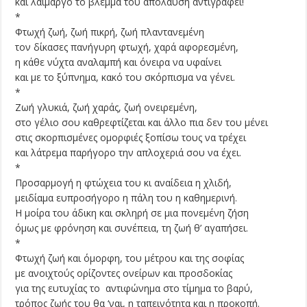
και λαίμαργο το βλέμμα του απόλαυση αντιγράφει!
*
Φτωχή ζωή, ζωή πικρή, ζωή πλαντανεμένη
τον δίκασες πανήγυρη φτωχή, χαρά αφορεσμένη,
η κάθε νύχτα αναλαμπή και όνειρα να υφαίνει
και με το ξύπνημα, κακό του σκόρπισμα να γένει.
*
Ζωή γλυκιά, ζωή χαράς, ζωή ονειρεμένη,
στο γέλιο σου καθρεφτίζεται και άλλο πια δεν του μένει
στις σκορπισμένες ομορφιές ξοπίσω τους να τρέχει
και λάτρεμα παρήγορο την απλοχεριά σου να έχει.
*
Προσαρμογή η φτώχεια του κι αναίδεια η χλιδή,
μειδίαμα ευπροσήγορο η πάλη του η καθημερινή.
Η μοίρα του άδικη και σκληρή σε μια πονεμένη ζήση
όμως με φρόνηση και συνέπεια, τη ζωή θ’ αγαπήσει.
*
Φτωχή ζωή και όμορφη, του μέτρου και της σοφίας
με ανοιχτούς ορίζοντες ονείρων και προσδοκίας
για της ευτυχίας το αντιφώνημα στο τίμημα το βαρύ,
τρόπος ζωής του θα ‘ναι, η ταπεινότητα και η προκοπή.