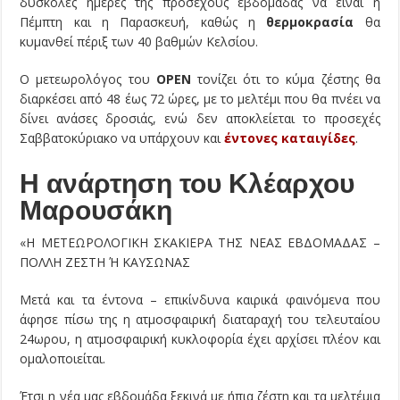
δύσκολες ημέρες της προσεχούς εβδομάδας να είναι η
Πέμπτη και η Παρασκευή, καθώς η
θερμοκρασία
θα
κυμανθεί πέριξ των 40 βαθμών Κελσίου.
Ο μετεωρολόγος του
OPEN
τονίζει ότι το κύμα ζέστης θα
διαρκέσει από 48 έως 72 ώρες, με το μελτέμι που θα πνέει να
δίνει ανάσες δροσιάς, ενώ δεν αποκλείεται το προσεχές
Σαββατοκύριακο να υπάρχουν και
έντονες καταιγίδες
.
Η ανάρτηση του Κλέαρχου
Μαρουσάκη
«Η ΜΕΤΕΩΡΟΛΟΓΙΚΗ ΣΚΑΚΙΕΡΑ ΤΗΣ ΝΕΑΣ ΕΒΔΟΜΑΔΑΣ –
ΠΟΛΛΗ ΖΕΣΤΗ Ή ΚΑΥΣΩΝΑΣ
Μετά και τα έντονα – επικίνδυνα καιρικά φαινόμενα που
άφησε πίσω της η ατμοσφαιρική διαταραχή του τελευταίου
24ωρου, η ατμοσφαιρική κυκλοφορία έχει αρχίσει πλέον και
ομαλοποιείται.
Έτσι η νέα μας εβδομάδα ξεκινά με ήπια ζέστη και τα μελτέμια