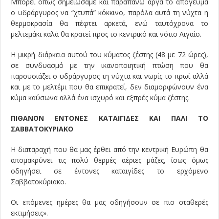
Μπορεί όπως σημειώσαμε και παραπάνω αργά το απόγευμα
ο υδράργυρος να “χτυπά” κόκκινο, παρόλα αυτά τη νύχτα η
θερμοκρασία θα πέφτει αρκετά, ενώ ταυτόχρονα το
μελτεμάκι καλά θα κρατεί προς το κεντρικό και νότιο Αιγαίο.
Η μικρή διάρκεια αυτού του κύματος ζέστης (48 με 72 ώρες),
σε συνδυασμό με την ικανοποιητική πτώση που θα
παρουσιάζει ο υδράργυρος τη νύχτα και νωρίς το πρωί αλλά
και με το μελτέμι που θα επικρατεί, δεν διαμορφώνουν ένα
κύμα καύσωνα αλλά ένα ισχυρό και εξπρές κύμα ζέστης.
ΠΙΘΑΝΟΝ ΕΝΤΟΝΕΣ ΚΑΤΑΙΓΙΔΕΣ ΚΑΙ ΠΑΛΙ ΤΟ
ΣΑΒΒΑΤΟΚΥΡΙΑΚΟ
Η διαταραχή που θα μας έρθει από την κεντρική Ευρώπη θα
απομακρύνει τις πολύ θερμές αέριες μάζες, ίσως όμως
οδηγήσει σε έντονες καταιγίδες το ερχόμενο
Σαββατοκύριακο.
Οι επόμενες ημέρες θα μας οδηγήσουν σε πιο σταθερές
εκτιμήσεις».