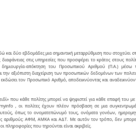
δώ και δύο εβδομάδες μια σημαντική μεταρρύθμιση που στοχεύει σ
ς διαφάνειας στις υπηρεσίες που προσφέρει το κράτος στους πολίτ
η δημιουργία-απόκτηση του Προσωπικού Αριθμού (Π.Α.) μέσω 
αι την αξιόπιστη διαχείριση των προσωπικών δεδομένων των πολιτ
 εκδώσει τον Προσωπικό Αριθμό, αποδεικνύοντας και αναδεικνύον
ιδί» που κάθε πολίτης μπορεί να ψηφιστεί για κάθε επαφή του με 
myinfo , οι πολίτες έχουν πλέον πρόσβαση σε μια συγκεντρωμ
 αυτούς, όπως το ονοματεπώνυμό τους, ονόματα γονέων, ημερομη
υς αριθμούς: ΑΦΜ, ΑΜΚΑ και ΑΔΤ. Με αυτόν τον τρόπο, δεν μπορε
 οι πληροφορίες που τηρούνται είναι ακριβείς.