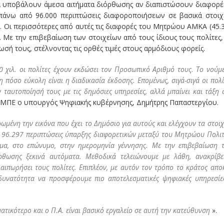
να υποβάλουν άμεσα αιτήματα διόρθωσης αν διαπιστώσουν διαφορέ
 πάνω από 96.000 περιπτώσεις διαφοροποιήσεων σε βασικά στοιχ
. Οι περισσότερες από αυτές τις διαφορές του Μητρώου ΑΜΚΑ (45.
. Με την επιβεβαίωση των στοιχείων από τους ίδιους τους πολίτες,
ωσή τους, στέλνοντας τις ορθές τιμές στους αρμόδιους φορείς.
0 χιλ. οι πολίτες έχουν εκδώσει τον Προσωπικό Αριθμό τους. Το νούμ
ξη πόσο εύκολη είναι η διαδικασία έκδοσης. Επομένως, σιγά-σιγά οι πολί
 ταυτοποίησή τους με τις δημόσιες υπηρεσίες, αλλά μπαίνει και τάξη 
-ΜΠΕ ο υπουργός Ψηφιακής κυβέρνησης, Δημήτρης Παπαστεργίου.
ωμένη την εικόνα που έχει το Δημόσιο για αυτούς και ελέγχουν τα στοιχ
αν 96.297 περιπτώσεις ύπαρξης διαφορετικών μεταξύ του Μητρώου Πολι
μα, στο επώνυμο, στην ημερομηνία γέννησης. Με την επιβεβαίωση 
ρθωσης ξεκινά αυτόματα. Μεθοδικά τελειώνουμε με λάθη, ανακρίβει
αιπωρήσει τους πολίτες. Επιπλέον, με αυτόν τον τρόπο το κράτος απο
η δυνατότητα να προσφέρουμε πιο αποτελεσματικές ψηφιακές υπηρεσίε
ατικότερο και ο Π.Α. είναι βασικό εργαλείο σε αυτή την κατεύθυνση
».