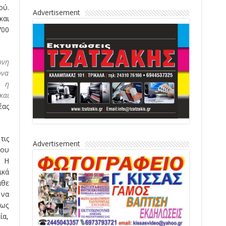
ού.
Advertisement
και
700
ονη
όνα
ι η
και
έας
τις
Advertisement
που
. Η
ικά
άθε
 να
 ως
ία,