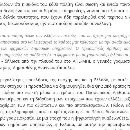
ίζουν ότι η εικόνα του κάθε πολίτη είναι σωστή και ενιαία παντ
 δεδομένα του και οι δημόσιες υπηρεσίες γίνονται πιο αξιόπιστες 
έα δελτία ταυτότητας, που έχουν ήδη παραληφθεί από περίπου 9.
τους, διευκολύνοντας την ταυτοποίηση σε κάθε συναλλαγή.
ταυτοποίηση όλων των Ελλήνων πολιτών, που πετύχαμε μια μακρόχρ
ποσκοπεί στο να λειτουργεί το κράτος μας καλύτερα, με την ενιαία εικ
 των ψηφιακών δημόσιων υπηρεσιών. Ο Προσωπικός Αριθμός κα
ιά υπηρεσιών, ως απόδειξη ότι ο ψηφιακός μετασχηματισμός εξελίσσεται 
» δήλωσε από την πλευρά του στο ΑΠΕ-ΜΠΕ ο γενικός γραμματ
νησης, Δημοσθένης Αναγνωστόπουλος.
μεγαλύτερες προκλήσεις της εποχής μας και η Ελλάδα, με αυτές 
η του στόχου. Η προσπάθεια να δημιουργηθεί ένα ψηφιακό κράτος 
αι πλέον πιο εφικτή μέσω της χρήσης του Προσωπικού Αριθμού
η ενημέρωση και τη διόρθωση των στοιχείων που έχουν αλλάξει ριζ
ιαχείριση των πιο αξιόπιστων και πιο αποτελεσματικών. Πλέον, κ
ες τις πληροφορίες που το κράτος διατηρεί σε βάσεις δεδομένων,
ωρίς γραφειοκρατία. Σε μια εποχή που η ψηφιοποίηση αναδεικνύεται
 των δημόσιων υπηρεσιών, η Ελλάδα, με αυτήν την πρωτοβουλ