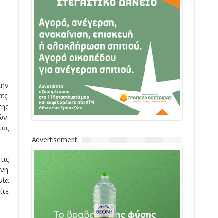
την
ες.
της
ών.
τας
Advertisement
τις
ένη
νία
ίτε