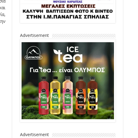
σια
και
ία,
την
Advertisement
Advertisement