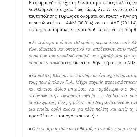
Η εφαρμογή παρέχει τη δυνατότητα στους πολίτες 
λανθασμένα στοιχεία. Έως τώρα, έχουν εντοπιστεί
ταυτοποίησης, κυρίως σε ονόματα και πρώτη γέννηση
περιπτώσεις), του ΑΦΜ (30.814) και του ΑΔΤ (20.114)
σύστημα αυτομάτως ξεκινάει διαδικασίες για τη διόρθ
«
Σε λιγότερο από δύο εβδομάδες περισσότεροι από 33
είναι ιδιαίτερα ικανοποιητικό και αποδεικνύει στην πρά
αποκτούν τον μοναδικό αριθμό που χρειάζονται για την
δημόσια μητρώα
» σημειώνει σε δήλωσή του στο ΑΠΕ
«
Οι πολίτες βλέπουν στ
ο
myInfo
σε ένα σημείο συγκεντρ
τους πριν βγάλουν Π.Α.. Μέχρι στιγμής, παρουσιάστηκ
και κάποιου άλλου μητρώου, για παράδειγμα στο όνο
στοιχείων στην εφαρμογή
myinfo
, η διαδικασία διό
διπλοεγγραφές των μητρώων, που διαχρονικά έχουν ταλ
μια ενιαία, ορθή εικόνα για κάθε πολίτη και εμείς τ
προσθέτει ο υπουργός και τονίζει:
«
Ο Σκοπός μας είναι να καθιστούμε το κράτος αποτελεσμ