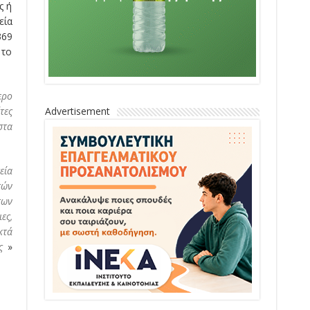
ς ή
εία
369
 το
ερο
τες
Advertisement
στα
εία
τών
των
ες,
κτά
ς
»