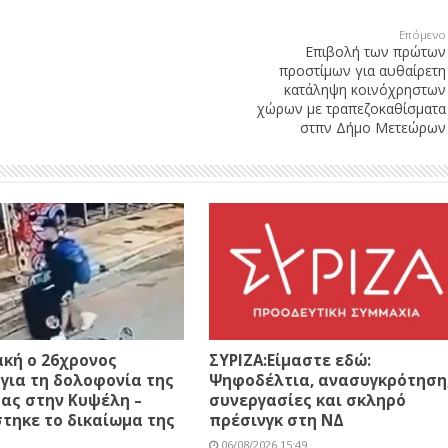
Επόμενο
Επιβολή των πρώτων
προστίμων για αυθαίρετη
κατάληψη κοινόχρηστων
χώρων με τραπεζοκαθίσματα
στπν Δήμο Μετεώρων
κή ο 26χρονος
ΣΥΡΙΖΑ:Είμαστε εδώ:
για τη δολοφονία της
Ψηφοδέλτια, ανασυγκρότηση
ας στην Κυψέλη –
συνεργασίες και σκληρό
τηκε το δικαίωμα της
πρέσινγκ στη ΝΔ
06/08/2026 15:49