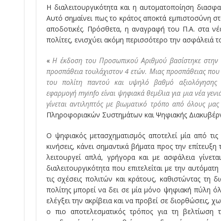
Η διαλειτουργικότητα και η αυτοματοποίηση διασφαλ
Αυτό σημαίνει πως το κράτος αποκτά εμπιστοσύνη στα
αποδοτικές. Πρόσθετα, η αναγραφή του Π.Α. στα ν
πολίτες, ενισχύει ακόμη περισσότερο την ασφάλειά 
«
Η έκδοση του Προσωπικού Αριθμού βασίστηκε στην 
προσπάθεια τουλάχιστον 4 ετών. Μιας προσπάθειας που α
του πολίτη παντού και υψηλό βαθμό αξιολόγησης
εφαρμογή
myinfo
είναι ψηφιακά θεμέλια για μια νέα γεν
γίνεται αντιληπτός με βιωματικό τρόπο από όλους μας
Πληροφοριακών Συστημάτων και Ψηφιακής Διακυβέρ
Ο ψηφιακός μετασχηματισμός αποτελεί μία από τις 
κινήσεις, κάνει σημαντικά βήματα προς την επίτευξ
λειτουργεί απλά, γρήγορα και με ασφάλεια γίνετ
διαλειτουργικότητα που επιτελείται με την αυτόματ
τις σχέσεις πολιτών και κράτους, καθιστώντας τη δ
πολίτης μπορεί να δει σε μία μόνο ψηφιακή πύλη όλ
ελέγξει την ακρίβεια και να προβεί σε διορθώσεις, χ
ο πιο αποτελεσματικός τρόπος για τη βελτίωση