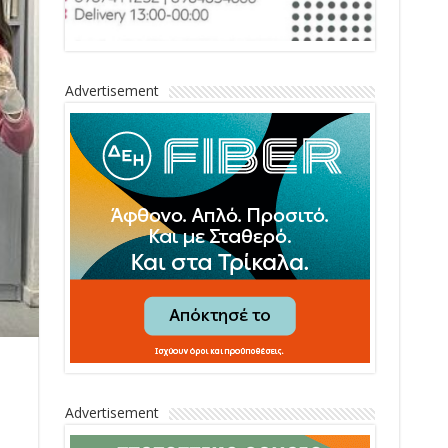
Advertisement
Advertisement