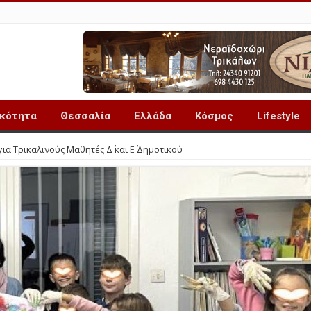
ικότητα
Θεσσαλία
Ελλάδα
Κόσμος
Lifestyle
α Τρικαλινούς Μαθητές Δ΄ και Ε΄ Δημοτικού