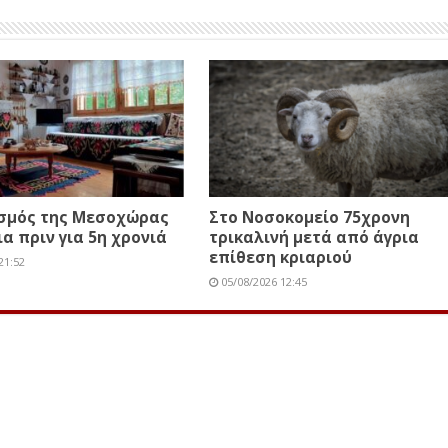
ισμός της Μεσοχώρας
Στο Νοσοκομείο 75χρονη
ια πριν για 5η χρονιά
τρικαλινή μετά από άγρια
επίθεση κριαριού
21:52
05/08/2026 12:45