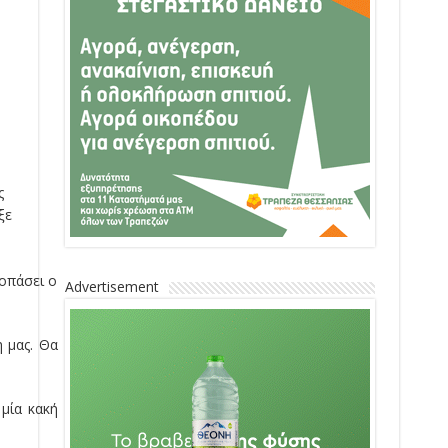
ς
ξε
κοπάσει ο
Advertisement
 μας. Θα
 μία κακή