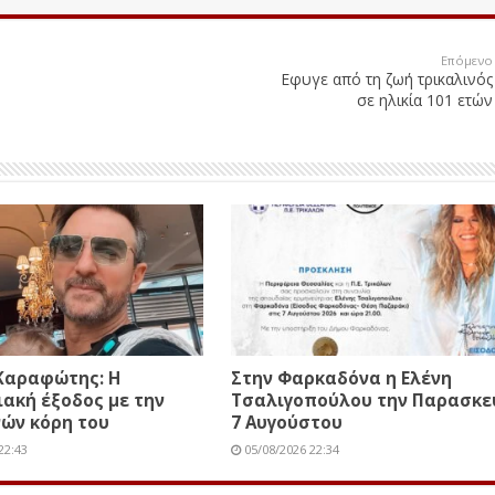
Επόμενο
Εφυγε από τη ζωή τρικαλινός
σε ηλικία 101 ετών
Καραφώτης: Η
Στην Φαρκαδόνα η Ελένη
ιακή έξοδος με την
Τσαλιγοπούλου την Παρασκε
ών κόρη του
7 Αυγούστου
22:43
05/08/2026 22:34