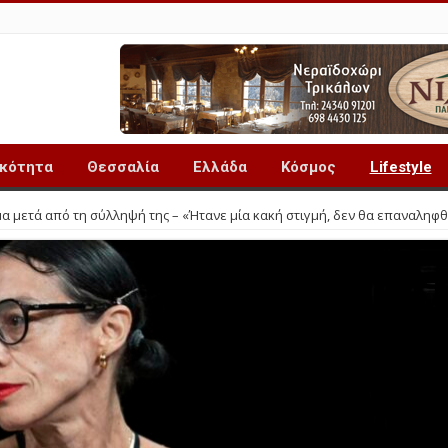
ικότητα
Θεσσαλία
Ελλάδα
Κόσμος
Lifestyle
 μετά από τη σύλληψή της – «Ήτανε μία κακή στιγμή, δεν θα επαναληφθ