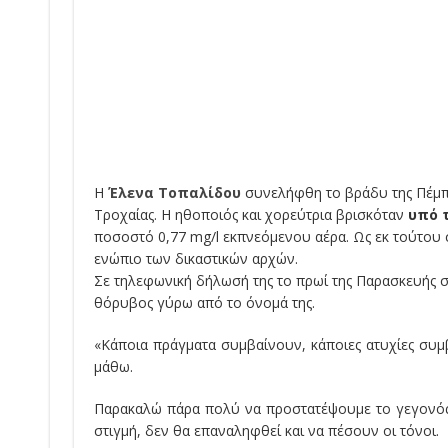
Η
Έλενα Τοπαλίδου
συνελήφθη το βράδυ της Πέμπ
Τροχαίας. Η ηθοποιός και χορεύτρια βρισκόταν
υπό 
ποσοστό 0,77 mg/l εκπνεόμενου αέρα. Ως εκ τούτου 
ενώπιο των δικαστικών αρχών.
Σε τηλεφωνική δήλωσή της το πρωί της Παρασκευής σ
θόρυβος γύρω από το όνομά της.
«Κάποια πράγματα συμβαίνουν, κάποιες ατυχίες συμβ
μάθω.
Παρακαλώ πάρα πολύ να προστατέψουμε το γεγονός ότ
στιγμή, δεν θα επαναληφθεί και να πέσουν οι τόνοι.