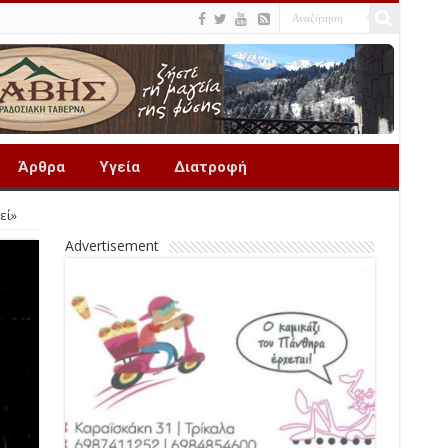
Άρθρα
Υγεία
Διατροφή
εί»
Advertisement