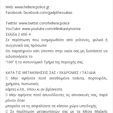
Web: www.hellenicpolice.gr
Facebook: facebook.com/gadpthessalias
Twitter: www.twitter.com/hellenicpolice
YouTube: www.youtube.com/ellinikiastynomia
Σελίδα 2 από 4
Σε περίπτωση που ενημερωθείτε από γείτονες, φιλικά ή
συγγενικά σας πρόσωπα
ότι παρατηρούν κάτι ύποπτο στην οικία σας µη διστάσετε να
ειδοποιήσετε το
“100” ή το Αστυνοµικό Τµήµα της περιοχής σας.
ΚΑΤΑ ΤΙΣ ΜΕΤΑΚΙΝΗΣΕΙΣ ΣΑΣ / ΕΚΔΡΟΜΕΣ / ΤΑΞΙΔΙΑ
 Μην αφήνετε ποτέ εκτεθειμένα τσάντα, πορτοφόλι,
χρήματα, πιστωτικές
κάρτες κ.λπ., όπου κι αν βρίσκεστε.
 Μην αφήνετε ποτέ ασυνόδευτες τις αποσκευές σας, παρά
μόνον όταν
μπορείτε να τις ασφαλίσετε σε κάποιο χώρο υποδοχής.
 Σε περίπτωση μετακινήσεών σας με τα Μέσα Μαζικής