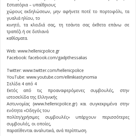
Εστιατόρια – υπαίθριους
χώρους εκδηλώσεων, μην αφήνετε ποτέ το πορτοφόλι, τα
γυαλιά ηλίου, το
κινητό, τα κλειδιά σας, τη τσάντα σας έκθετα επάνω σε
τραπέζι ή σε διπλανά
καθίσματα.
Web: www.hellenicpolice.gr
Facebook: facebook.com/gadpthessalias
Twitter: www.twitter.com/hellenicpolice
YouTube: www.youtube.com/ellinikiastynomia
Σελίδα 4 από 4
Εκτός από τις προαναφερόμενες συμβουλές, στην
ιστοσελίδα της Ελληνικής
Αστυνομίας (www.hellenicpolice.gr) και συγκεκριμένα στην
ενότητα «Οδηγός του
πολίτη/χρήσιμες συμβουλές» υπάρχουν περισσότερες
συμβουλές, οι οποίες,
παρατίθενται αναλυτικά, ανά περίπτωση.