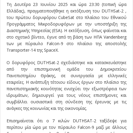
Τη Δευτέρα 23 Ιουνίου 2025 και ώρα 23:30 (τοπική ώρα
Ελλάδας), πραγματοποιήθηκε η εκτόξευση του DUTHSat-2 ,
του πρώτου δορυφόρου CubeSat στο πλαίσιο του Εθνικού
Προγράμματος Μικροδορυφόρων με την υποστήριξη της
Διαστημικής Υπηρεσίας (ESA). Η εκτόξευση, όπως φαίνεται και
στο σχετικό βίντεο, έγινε από τη βάση των ΗΠΑ Vandenberg
των με πύραυλο Falcon-9 στο πλαίσιο της αποστολής
Transporter-14 της SpaceX.
Ο δορυφόρος DUTHSat-2 σχεδιάστηκε και κατασκευάστηκε
από την επιστημονική ομάδα του Δημοκριτείου
Πανεπιστημίου Θράκης, σε συνεργασία με ελληνικές
εταιρείες. Η ανάπτυξη τέτοιου είδους έργων στο πλαίσιο της
πανεπιστημιακής κοινότητας ενισχύει την εξωστρέφεια των
ιδρυμάτων, δημιουργεί για τους νέους επιστήμονες και
συμβάλλει ουσιαστικά στη σύνδεση της έρευνας με τις
ανάγκες της κοινωνίας και της οικονομίας.
Επισημαίνεται ότι ο 7 κιλών DUTHSAT-2 ταξίδεψε για
περίπου μία ώρα με τον πύραυλο Falcon-9 μαζί με άλλους