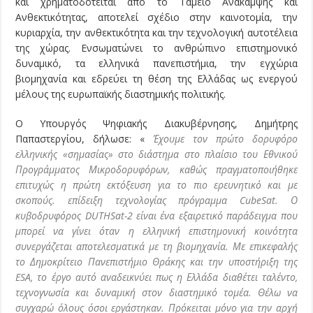
και χρηματοδοτείται από το Ταμείο Ανάκαμψης και
Ανθεκτικότητας, αποτελεί σχέδιο στην καινοτομία, την
κυριαρχία, την ανθεκτικότητα και την τεχνολογική αυτοτέλεια
της χώρας. Ενσωματώνει το ανθρώπινο επιστημονικό
δυναμικό, τα ελληνικά πανεπιστήμια, την εγχώρια
βιομηχανία και εδρεύει τη θέση της Ελλάδας ως ενεργού
μέλους της ευρωπαϊκής διαστημικής πολιτικής.
Ο Υπουργός Ψηφιακής Διακυβέρνησης, Δημήτρης
Παπαστεργίου, δήλωσε: «
Έχουμε τον πρώτο δορυφόρο
ελληνικής «σημασίας» στο διάστημα
στο πλαίσιο του Εθνικού
Προγράμματος Μικροδορυφόρων, καθώς πραγματοποιήθηκε
επιτυχώς η πρώτη εκτόξευση για το πιο ερευνητικό και με
σκοπούς. επίδειξη τεχνολογίας πρόγραμμα CubeSat. Ο
κυβοδρυφόρος DUTHSat-2 είναι ένα εξαιρετικό παράδειγμα που
μπορεί να γίνει όταν η ελληνική επιστημονική κοινότητα
συνεργάζεται αποτελεσματικά με τη βιομηχανία. Με επικεφαλής
το Δημοκρίτειο Πανεπιστήμιο Θράκης και την υποστήριξη της
ESA, το έργο αυτό αναδεικνύει πως η Ελλάδα διαθέτει ταλέντο,
τεχνογνωσία και δυναμική στον διαστημικό τομέα. Θέλω να
συγχαρώ όλους όσοι εργάστηκαν. Πρόκειται μόνο για την αρχή