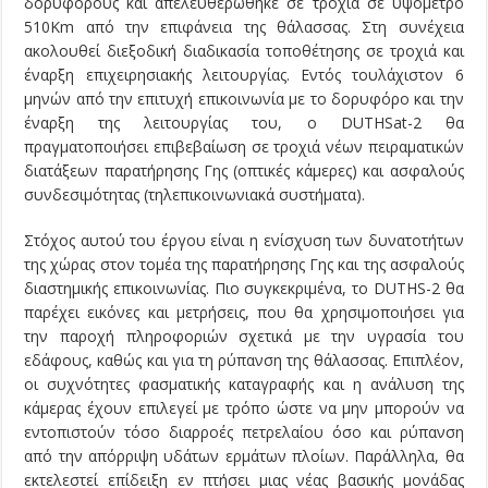
δορυφόρους και απελευθερώθηκε σε τροχιά σε υψόμετρο
510Km από την επιφάνεια της θάλασσας. Στη συνέχεια
ακολουθεί διεξοδική διαδικασία τοποθέτησης σε τροχιά και
έναρξη επιχειρησιακής λειτουργίας. Εντός τουλάχιστον 6
μηνών από την επιτυχή επικοινωνία με το δορυφόρο και την
έναρξη της λειτουργίας του, ο DUTHSat-2 θα
πραγματοποιήσει επιβεβαίωση σε τροχιά νέων πειραματικών
διατάξεων παρατήρησης Γης (οπτικές κάμερες) και ασφαλούς
συνδεσιμότητας (τηλεπικοινωνιακά συστήματα).
Στόχος αυτού του έργου είναι η ενίσχυση των δυνατοτήτων
της χώρας στον τομέα της παρατήρησης Γης και της ασφαλούς
διαστημικής επικοινωνίας. Πιο συγκεκριμένα, το DUTHS-2 θα
παρέχει εικόνες και μετρήσεις, που θα χρησιμοποιήσει για
την παροχή πληροφοριών σχετικά με την υγρασία του
εδάφους, καθώς και για τη ρύπανση της θάλασσας. Επιπλέον,
οι συχνότητες φασματικής καταγραφής και η ανάλυση της
κάμερας έχουν επιλεγεί με τρόπο ώστε να μην μπορούν να
εντοπιστούν τόσο διαρροές πετρελαίου όσο και ρύπανση
από την απόρριψη υδάτων ερμάτων πλοίων. Παράλληλα, θα
εκτελεστεί επίδειξη εν πτήσει μιας νέας βασικής μονάδας