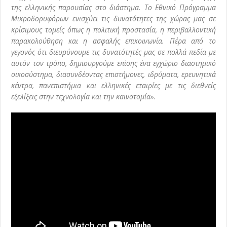
της ελληνικής παρουσίας στο διάστημα. Το Εθνικό Πρόγραμμα
Μικροδορυφόρων ενισχύει τις δυνατότητες της χώρας μας σε
κρίσιμους τομείς όπως η πολιτική προστασία, η περιβαλλοντική
παρακολούθηση και η ασφαλής επικοινωνία. Πέρα από το
γεγονός ότι διευρύνουμε τις δυνατότητές μας σε πολλά πεδία με
αυτόν τον τρόπο, δημιουργούμε επίσης ένα εγχώριο διαστημικό
οικοσύστημα, διασυνδέοντας επιστήμονες, ιδρύματα, ερευνητικά
κέντρα, πανεπιστήμια και ελληνικές εταιρίες με τις διεθνείς
εξελίξεις στην τεχνολογία και την καινοτομία».